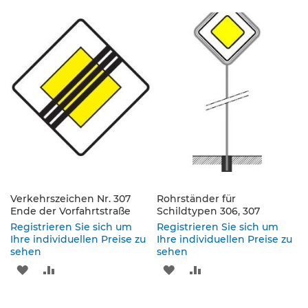
K
l
e
i
n
s
c
h
i
l
d
e
r
(
Verkehrszeichen Nr. 307
Rohrständer für
S
Ende der Vorfahrtstraße
Schildtypen 306, 307
t
Registrieren Sie sich um
Registrieren Sie sich um
V
Ihre individuellen Preise zu
Ihre individuellen Preise zu
O
sehen
sehen
)
ZUR
ZUR
ZUR
ZUR
Z
WUNSCHLISTE
VERGLEICHSLISTE
WUNSCHLISTE
VERGLEICHSLISTE
u