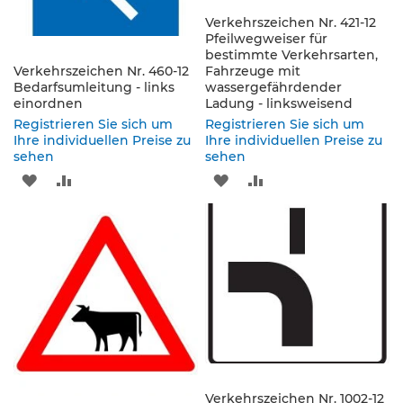
s
Verkehrszeichen Nr. 421-12
ä
Pfeilwegweiser für
u
bestimmte Verkehrsarten,
l
Verkehrszeichen Nr. 460-12
Fahrzeuge mit
e
Bedarfsumleitung - links
wassergefährdender
n
einordnen
Ladung - linksweisend
&
Registrieren Sie sich um
Registrieren Sie sich um
L
Ihre individuellen Preise zu
Ihre individuellen Preise zu
e
sehen
sehen
i
ZUR
ZUR
ZUR
ZUR
t
p
WUNSCHLISTE
VERGLEICHSLISTE
WUNSCHLISTE
VERGLEICHSLISTE
l
a
HINZUFÜGEN
HINZUFÜGEN
HINZUFÜGEN
HINZUFÜGEN
t
t
e
n
L
e
i
t
Verkehrszeichen Nr. 1002-12