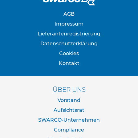
f
o
s
AGB
t
e
Impressum
n
Lieferantenregistrierung
S
Datenschutzerklärung
c
h
Cookies
e
Kontakt
l
l
e
n
ÜBER UNS
R
o
Vorstand
h
Aufsichtsrat
r
s
SWARCO-Unternehmen
t
ä
Compliance
n