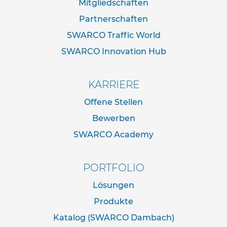
Mitgliedschaften
d
e
Partnerschaften
r
n
SWARCO Traffic World
a
SWARCO Innovation Hub
c
h
I
V
KARRIERE
Z
N
Offene Stellen
o
Bewerben
r
m
SWARCO Academy
R
o
PORTFOLIO
h
r
Lösungen
r
a
Produkte
h
m
Katalog (SWARCO Dambach)