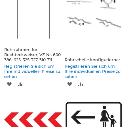
e
s
c
h
i
l
d
e
r
Rohrrahmen für
u
Rechteckweiser, VZ-Nr. 600,
n
386, 625, 325-327, 310-311
Rohrschelle konfigurierbar
g
Registrieren Sie sich um
Registrieren Sie sich um
Ihre individuellen Preise zu
Ihre individuellen Preise zu
S
sehen
sehen
e
ZUR
ZUR
ZUR
ZUR
l
b
WUNSCHLISTE
VERGLEICHSLISTE
WUNSCHLISTE
VERGLEICHSLISTE
s
t
HINZUFÜGEN
HINZUFÜGEN
HINZUFÜGEN
HINZUFÜGEN
k
l
e
b