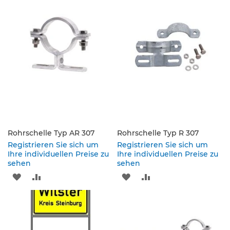
s
HINZUFÜGEN
HINZUFÜGEN
HINZUFÜGEN
HINZUFÜGEN
a
t
z
z
e
i
c
h
e
n
W
e
Rohrschelle Typ AR 307
Rohrschelle Typ R 307
g
Registrieren Sie sich um
Registrieren Sie sich um
w
Ihre individuellen Preise zu
Ihre individuellen Preise zu
e
sehen
sehen
i
ZUR
ZUR
ZUR
ZUR
s
e
WUNSCHLISTE
VERGLEICHSLISTE
WUNSCHLISTE
VERGLEICHSLISTE
n
d
HINZUFÜGEN
HINZUFÜGEN
HINZUFÜGEN
HINZUFÜGEN
e
B