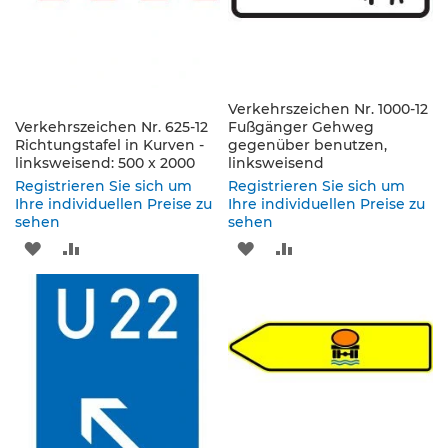
e
n
d
e
V
e
Verkehrszeichen Nr. 1000-12
r
Verkehrszeichen Nr. 625-12
Fußgänger Gehweg
k
Richtungstafel in Kurven -
gegenüber benutzen,
e
linksweisend: 500 x 2000
linksweisend
h
Registrieren Sie sich um
Registrieren Sie sich um
r
Ihre individuellen Preise zu
Ihre individuellen Preise zu
s
sehen
sehen
z
ZUR
ZUR
ZUR
ZUR
e
i
WUNSCHLISTE
VERGLEICHSLISTE
WUNSCHLISTE
VERGLEICHSLISTE
c
h
HINZUFÜGEN
HINZUFÜGEN
HINZUFÜGEN
HINZUFÜGEN
e
n
L
e
i
t