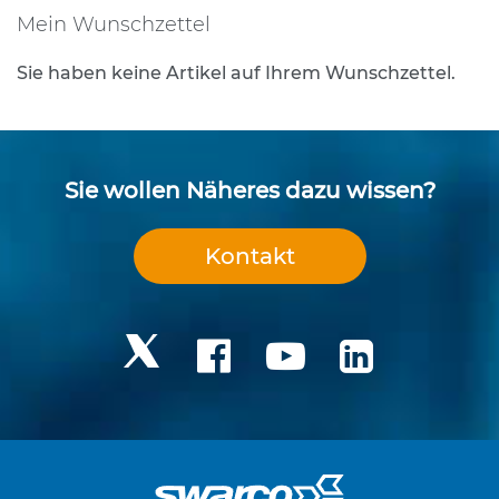
e
Mein Wunschzettel
s
t
Sie haben keine Artikel auf Ihrem Wunschzettel.
i
g
u
n
g
Sie wollen Näheres dazu wissen?
s
t
e
Kontakt
c
h
n
i
k
R
o
h
r
p