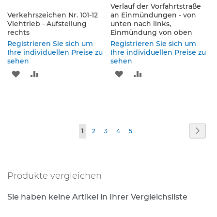
p
Verlauf der Vorfahrtstraße
f
Verkehrszeichen Nr. 101-12
an Einmündungen - von
o
Viehtrieb - Aufstellung
unten nach links,
s
rechts
Einmündung von oben
t
Registrieren Sie sich um
Registrieren Sie sich um
e
Ihre individuellen Preise zu
Ihre individuellen Preise zu
n
sehen
sehen
&
ZUR
ZUR
ZUR
ZUR
P
f
WUNSCHLISTE
VERGLEICHSLISTE
WUNSCHLISTE
VERGLEICHSLISTE
e
i
HINZUFÜGEN
HINZUFÜGEN
HINZUFÜGEN
HINZUFÜGEN
l
z
Seite
e
Seite
Weit
Sie
Seite
Seite
Seite
Seite
1
2
3
4
5
i
lesen
c
h
gerade
e
Produkte vergleichen
Seite
n
B
Sie haben keine Artikel in Ihrer Vergleichsliste
e
f