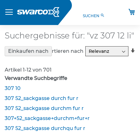
Direkt
Produkte
zum
M
search
SUCHEN
Inhalt
S
t
V
Suchergebnisse für: "vz 307 12 li"
O
-
In
V
Sortieren nach
Einkaufen nach
e
a
r
R
k
Artikel
1
-
12
von
701
e
Verwandte Suchbegriffe
h
r
307 10
s
307 52_sackgasse durch fur r
z
e
307 52_sackgasse durchm fur r
i
307+52_sackgasse+durchm+fur+r
c
h
307 52_sackgasse durchqu fur r
e
n