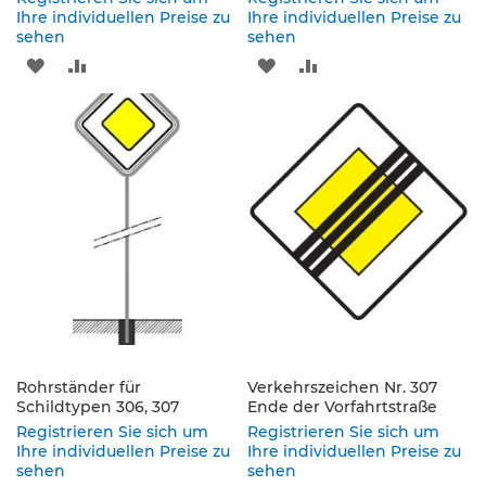
s
Ihre individuellen Preise zu
Ihre individuellen Preise zu
a
sehen
sehen
t
ZUR
ZUR
ZUR
ZUR
z
z
WUNSCHLISTE
VERGLEICHSLISTE
WUNSCHLISTE
VERGLEICHSLISTE
e
i
HINZUFÜGEN
HINZUFÜGEN
HINZUFÜGEN
HINZUFÜGEN
c
h
e
n
W
e
g
w
e
i
s
Rohrständer für
Verkehrszeichen Nr. 307
e
Schildtypen 306, 307
Ende der Vorfahrtstraße
n
Registrieren Sie sich um
Registrieren Sie sich um
d
Ihre individuellen Preise zu
Ihre individuellen Preise zu
e
sehen
sehen
B