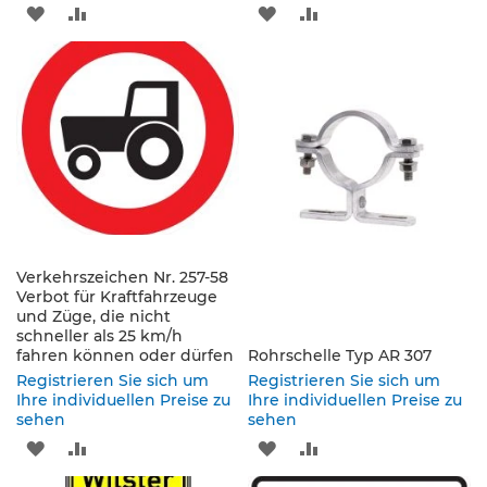
ZUR
ZUR
ZUR
ZUR
e
s
WUNSCHLISTE
VERGLEICHSLISTE
WUNSCHLISTE
VERGLEICHSLISTE
c
h
HINZUFÜGEN
HINZUFÜGEN
HINZUFÜGEN
HINZUFÜGEN
i
l
d
e
r
u
n
g
Verkehrszeichen Nr. 257-58
S
Verbot für Kraftfahrzeuge
e
und Züge, die nicht
l
schneller als 25 km/h
b
fahren können oder dürfen
Rohrschelle Typ AR 307
s
Registrieren Sie sich um
Registrieren Sie sich um
t
Ihre individuellen Preise zu
Ihre individuellen Preise zu
k
sehen
sehen
l
ZUR
ZUR
ZUR
ZUR
e
b
WUNSCHLISTE
VERGLEICHSLISTE
WUNSCHLISTE
VERGLEICHSLISTE