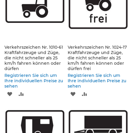
s
ä
u
l
e
n
&
L
Verkehrszeichen Nr. 1010-61
Verkehrszeichen Nr. 1024-17
e
Kraftfahrzeuge und Züge,
Kraftfahrzeuge und Züge,
i
die nicht schneller als 25
die nicht schneller als 25
t
km/h fahren können oder
km/h fahren können oder
p
dürfen
dürfen frei
l
Registrieren Sie sich um
Registrieren Sie sich um
a
Ihre individuellen Preise zu
Ihre individuellen Preise zu
t
sehen
sehen
t
e
ZUR
ZUR
ZUR
ZUR
n
WUNSCHLISTE
VERGLEICHSLISTE
WUNSCHLISTE
VERGLEICHSLISTE
L
HINZUFÜGEN
HINZUFÜGEN
HINZUFÜGEN
HINZUFÜGEN
e
i
t