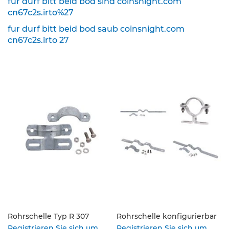
fur durf bitt beid bod sind coinsnight.com
cn67c2s.irto%27
K
l
fur durf bitt beid bod saub coinsnight.com
e
cn67c2s.irto 27
i
n
s
c
h
i
l
d
e
r
(
S
t
V
O
)
Z
Rohrschelle Typ R 307
Rohrschelle konfigurierbar
u
Registrieren Sie sich um
Registrieren Sie sich um