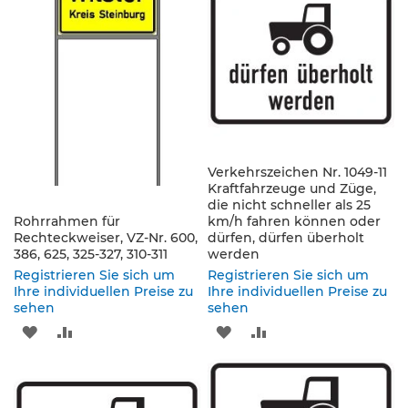
e
n
HINZUFÜGEN
HINZUFÜGEN
HINZUFÜGEN
HINZUFÜGEN
d
e
V
e
r
k
e
h
Verkehrszeichen Nr. 1049-11
r
Kraftfahrzeuge und Züge,
s
die nicht schneller als 25
z
Rohrrahmen für
km/h fahren können oder
e
Rechteckweiser, VZ-Nr. 600,
dürfen, dürfen überholt
i
386, 625, 325-327, 310-311
werden
c
Registrieren Sie sich um
Registrieren Sie sich um
h
Ihre individuellen Preise zu
Ihre individuellen Preise zu
e
sehen
sehen
n
ZUR
ZUR
ZUR
ZUR
L
WUNSCHLISTE
VERGLEICHSLISTE
WUNSCHLISTE
VERGLEICHSLISTE
e
i
HINZUFÜGEN
HINZUFÜGEN
HINZUFÜGEN
HINZUFÜGEN
t