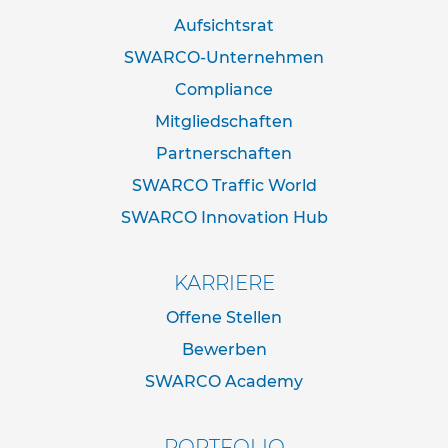
d
Aufsichtsrat
e
r
SWARCO-Unternehmen
n
a
Compliance
c
Mitgliedschaften
h
I
Partnerschaften
V
Z
SWARCO Traffic World
N
SWARCO Innovation Hub
o
r
m
KARRIERE
R
o
Offene Stellen
h
Bewerben
r
r
SWARCO Academy
a
h
m
PORTFOLIO