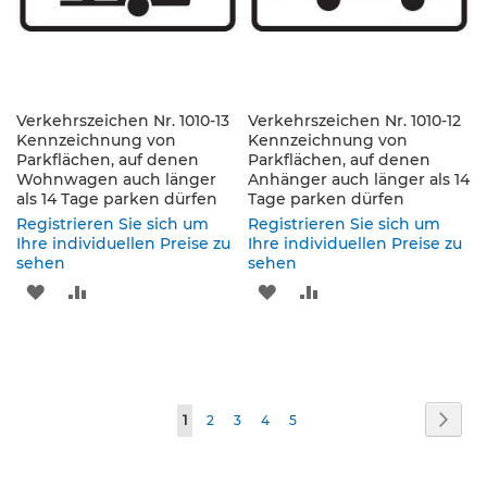
p
f
o
s
t
e
Verkehrszeichen Nr. 1010-13
Verkehrszeichen Nr. 1010-12
n
Kennzeichnung von
Kennzeichnung von
&
Parkflächen, auf denen
Parkflächen, auf denen
P
Wohnwagen auch länger
Anhänger auch länger als 14
f
als 14 Tage parken dürfen
Tage parken dürfen
e
Registrieren Sie sich um
Registrieren Sie sich um
i
Ihre individuellen Preise zu
Ihre individuellen Preise zu
l
sehen
sehen
z
e
ZUR
ZUR
ZUR
ZUR
i
WUNSCHLISTE
VERGLEICHSLISTE
WUNSCHLISTE
VERGLEICHSLISTE
c
h
HINZUFÜGEN
HINZUFÜGEN
HINZUFÜGEN
HINZUFÜGEN
e
n
Seite
Seite
Weit
Sie
Seite
Seite
Seite
Seite
1
2
3
4
5
B
lesen
e
f
gerade