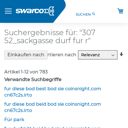
Direkt
Produkte
zum
M
search
SUCHEN
Inhalt
S
t
V
Suchergebnisse für: "307
O
52_sackgasse durf fur r"
-
V
e
In
Sortieren nach
Einkaufen nach
r
a
k
R
e
Artikel
1
-
12
von
783
h
Verwandte Suchbegriffe
r
s
fur diese bod best bod sie coinsnight.com
z
cn67c2s.irto
e
i
fur diese bod beid bod sie coinsnight.com
c
cn67c2s.irto
h
Für park
e
n