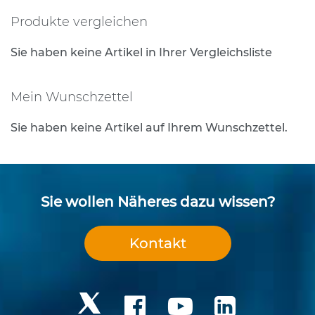
e
Produkte vergleichen
Seite
s
t
i
Sie haben keine Artikel in Ihrer Vergleichsliste
g
u
n
Mein Wunschzettel
g
s
Sie haben keine Artikel auf Ihrem Wunschzettel.
t
e
c
h
n
Sie wollen Näheres dazu wissen?
i
k
Kontakt
R
o
h
r
p