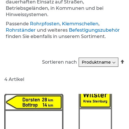
dauerhaften Einsatz auf Straßen,
Betriebsgeländen, in Kommunen und bei
K
Hinweissystemen.
l
e
Passende
Rohrpfosten
,
Klemmschellen
,
i
Rohrständer
und weiteres
Befestigungszubehör
n
finden Sie ebenfalls in unserem Sortiment.
s
c
h
i
l
In
Sortieren nach
d
a
e
R
r
4
Artikel
(
S
t
V
O
)
Z
u