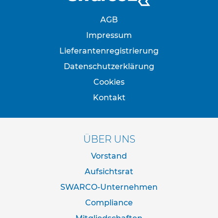
s
ä
AGB
u
l
Impressum
e
Lieferantenregistrierung
n
&
Datenschutzerklärung
L
e
Cookies
i
Kontakt
t
p
l
a
t
ÜBER UNS
t
e
Vorstand
n
Aufsichtsrat
L
SWARCO-Unternehmen
e
i
Compliance
t