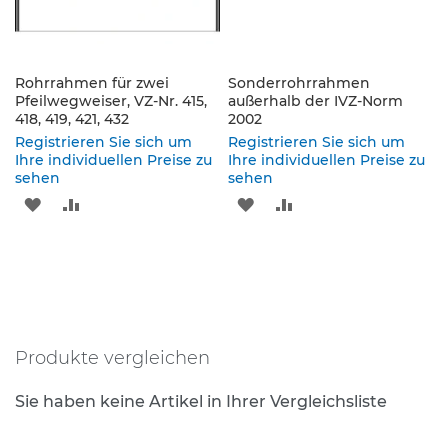
e
s
c
h
Rohrrahmen für zwei
Sonderrohrrahmen
i
Pfeilwegweiser, VZ-Nr. 415,
außerhalb der IVZ-Norm
l
418, 419, 421, 432
2002
d
Registrieren Sie sich um
Registrieren Sie sich um
e
Ihre individuellen Preise zu
Ihre individuellen Preise zu
r
sehen
sehen
u
n
ZUR
ZUR
ZUR
ZUR
g
WUNSCHLISTE
VERGLEICHSLISTE
WUNSCHLISTE
VERGLEICHSLISTE
S
HINZUFÜGEN
HINZUFÜGEN
HINZUFÜGEN
HINZUFÜGEN
e
l
b
s
t
Produkte vergleichen
k
l
Sie haben keine Artikel in Ihrer Vergleichsliste
e
b