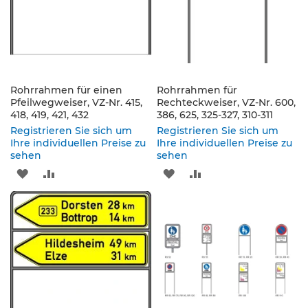
s
a
t
z
z
e
i
Rohrrahmen für einen
Rohrrahmen für
c
Pfeilwegweiser, VZ-Nr. 415,
Rechteckweiser, VZ-Nr. 600,
h
418, 419, 421, 432
386, 625, 325-327, 310-311
e
Registrieren Sie sich um
Registrieren Sie sich um
n
Ihre individuellen Preise zu
Ihre individuellen Preise zu
sehen
sehen
W
e
ZUR
ZUR
ZUR
ZUR
g
WUNSCHLISTE
VERGLEICHSLISTE
WUNSCHLISTE
VERGLEICHSLISTE
w
e
HINZUFÜGEN
HINZUFÜGEN
HINZUFÜGEN
HINZUFÜGEN
i
s
e
n
d
e
B