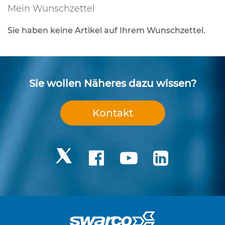
e
Mein Wunschzettel
n
d
e
Sie haben keine Artikel auf Ihrem Wunschzettel.
V
e
r
k
e
Sie wollen Näheres dazu wissen?
h
r
s
Kontakt
z
e
i
c
h
e
n
L
e
i
t