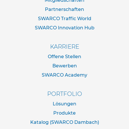
Mitgliedschaften
p
f
Partnerschaften
o
s
SWARCO Traffic World
t
e
SWARCO Innovation Hub
n
&
P
KARRIERE
f
e
Offene Stellen
i
Bewerben
l
z
SWARCO Academy
e
i
c
PORTFOLIO
h
e
Lösungen
n
Produkte
B
e
Katalog (SWARCO Dambach)
f