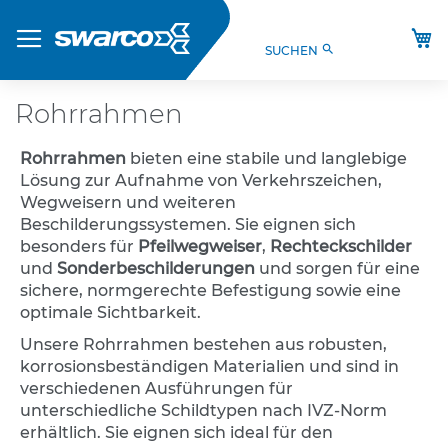
Direkt
Produkte
zum
M
search
SUCHEN
Inhalt
S
t
V
Rohrrahmen
O
-
Rohrrahmen
bieten eine stabile und langlebige
V
e
Lösung zur Aufnahme von Verkehrszeichen,
r
Wegweisern und weiteren
k
Beschilderungssystemen. Sie eignen sich
e
besonders für
Pfeilwegweiser
,
Rechteckschilder
h
und
Sonderbeschilderungen
und sorgen für eine
r
sichere, normgerechte Befestigung sowie eine
s
optimale Sichtbarkeit.
z
e
Unsere Rohrrahmen bestehen aus robusten,
i
korrosionsbeständigen Materialien und sind in
c
verschiedenen Ausführungen für
h
unterschiedliche Schildtypen nach IVZ-Norm
e
erhältlich. Sie eignen sich ideal für den
n