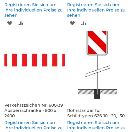
e
Registrieren Sie sich um
Registrieren Sie sich um
s
Ihre individuellen Preise zu
Ihre individuellen Preise zu
c
sehen
sehen
h
ZUR
ZUR
ZUR
ZUR
i
l
WUNSCHLISTE
VERGLEICHSLISTE
WUNSCHLISTE
VERGLEICHSLISTE
d
e
HINZUFÜGEN
HINZUFÜGEN
HINZUFÜGEN
HINZUFÜGEN
r
u
n
g
S
e
l
b
s
t
Verkehrszeichen Nr. 600-39
k
Absperrschranke - 500 x
Rohrständer für
2400
l
Schildtypen 626-10, -20, -30
e
Registrieren Sie sich um
Registrieren Sie sich um
b
Ihre individuellen Preise zu
Ihre individuellen Preise zu