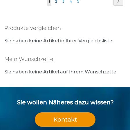
Seite
Weit
Sie
Seite
Seite
Seite
Seite
1
2
3
4
5
e
s
lesen
t
gerade
i
g
Produkte vergleichen
Seite
u
n
Sie haben keine Artikel in Ihrer Vergleichsliste
g
s
t
Mein Wunschzettel
e
c
Sie haben keine Artikel auf Ihrem Wunschzettel.
h
n
i
k
Sie wollen Näheres dazu wissen?
R
o
h
Kontakt
r
p