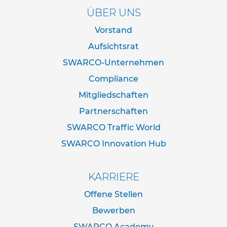
d
ÜBER UNS
e
r
Vorstand
n
a
Aufsichtsrat
c
SWARCO-Unternehmen
h
I
Compliance
V
Z
Mitgliedschaften
N
o
Partnerschaften
r
SWARCO Traffic World
m
SWARCO Innovation Hub
R
o
h
KARRIERE
r
r
Offene Stellen
a
h
Bewerben
m
SWARCO Academy