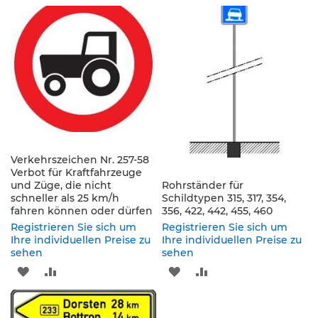
s
WUNSCHLISTE
VERGLEICHSLISTE
WUNSCHLISTE
VERGLEICHSLISTE
ä
u
HINZUFÜGEN
HINZUFÜGEN
HINZUFÜGEN
HINZUFÜGEN
l
e
n
&
L
e
i
t
p
Verkehrszeichen Nr. 257-58
l
Verbot für Kraftfahrzeuge
a
und Züge, die nicht
Rohrständer für
t
schneller als 25 km/h
Schildtypen 315, 317, 354,
t
fahren können oder dürfen
356, 422, 442, 455, 460
e
Registrieren Sie sich um
Registrieren Sie sich um
n
Ihre individuellen Preise zu
Ihre individuellen Preise zu
sehen
sehen
L
ZUR
ZUR
ZUR
ZUR
e
i
WUNSCHLISTE
VERGLEICHSLISTE
WUNSCHLISTE
VERGLEICHSLISTE
t