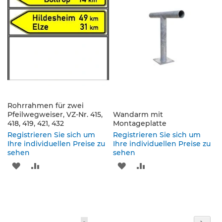
p
HINZUFÜGEN
HINZUFÜGEN
HINZUFÜGEN
HINZUFÜGEN
f
o
s
t
e
n
&
P
f
e
i
Rohrrahmen für zwei
l
Pfeilwegweiser, VZ-Nr. 415,
Wandarm mit
z
418, 419, 421, 432
Montageplatte
e
Registrieren Sie sich um
Registrieren Sie sich um
i
Ihre individuellen Preise zu
Ihre individuellen Preise zu
c
sehen
sehen
h
ZUR
ZUR
ZUR
ZUR
e
n
WUNSCHLISTE
VERGLEICHSLISTE
WUNSCHLISTE
VERGLEICHSLISTE
B
HINZUFÜGEN
HINZUFÜGEN
HINZUFÜGEN
HINZUFÜGEN
e
f
Seite