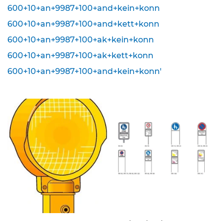
600+10+an+9987+100+and+kein+konn
K
600+10+an+9987+100+and+kett+konn
l
e
600+10+an+9987+100+ak+kein+konn
i
n
600+10+an+9987+100+ak+kett+konn
s
600+10+an+9987+100+and+kein+konn'
c
h
i
l
d
e
r
(
S
t
V
O
)
Z
u