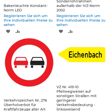
s
Sonderrohrrahmen
a
Bakenleuchte Konstant-
außerhalb der IVZ-Norm
Norm LED
t
2002
z
Registrieren Sie sich um
Registrieren Sie sich um
z
Ihre individuellen Preise zu
Ihre individuellen Preise zu
e
sehen
sehen
i
ZUR
ZUR
ZUR
ZUR
c
h
WUNSCHLISTE
VERGLEICHSLISTE
WUNSCHLISTE
VERGLEICHSLISTE
e
n
HINZUFÜGEN
HINZUFÜGEN
HINZUFÜGEN
HINZUFÜGEN
W
e
g
w
e
i
s
VZ Nr. 419-10
e
Pfeilwegweiser auf
n
sonstigen Straßen mit
d
Verkehrszeichen Nr. 276
geringerer
e
Überholverbot für
Verkehrsbedeutung -
Kraftfahrzeuge aller Art
B
linksweisend