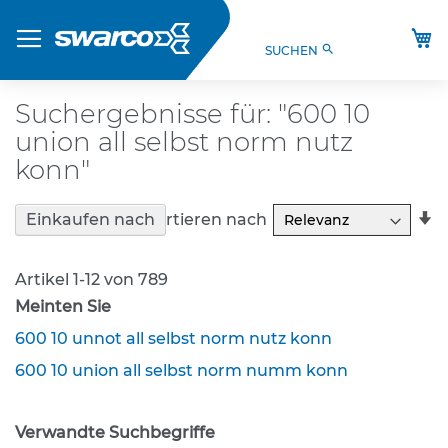
Direkt
Produkte
zum
M
search
SUCHEN
Inhalt
S
t
V
Suchergebnisse für: "600 10
O
union all selbst norm nutz
-
V
konn"
e
r
In
Sortieren nach
Einkaufen nach
k
a
e
R
h
Artikel
1
-
12
von
789
r
s
Meinten Sie
z
600 10 unnot all selbst norm nutz konn
e
i
600 10 union all selbst norm numm konn
c
h
e
Verwandte Suchbegriffe
n