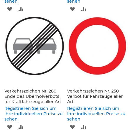
e
sehen
sehen
n
ZUR
ZUR
ZUR
ZUR
d
e
WUNSCHLISTE
VERGLEICHSLISTE
WUNSCHLISTE
VERGLEICHSLISTE
V
e
HINZUFÜGEN
HINZUFÜGEN
HINZUFÜGEN
HINZUFÜGEN
r
k
e
h
r
s
z
e
i
c
h
Verkehrszeichen Nr. 280
Verkehrszeichen Nr. 250
e
Ende des Überholverbots
Verbot für Fahrzeuge aller
n
für Kraftfahrzeuge aller Art
Art
Registrieren Sie sich um
Registrieren Sie sich um
L
Ihre individuellen Preise zu
Ihre individuellen Preise zu
e
sehen
sehen
i
ZUR
ZUR
ZUR
ZUR
t