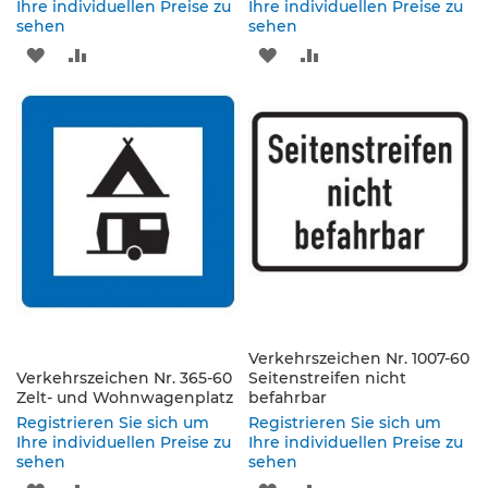
Ihre individuellen Preise zu
Ihre individuellen Preise zu
e
sehen
sehen
s
ZUR
ZUR
ZUR
ZUR
c
h
WUNSCHLISTE
VERGLEICHSLISTE
WUNSCHLISTE
VERGLEICHSLISTE
i
l
HINZUFÜGEN
HINZUFÜGEN
HINZUFÜGEN
HINZUFÜGEN
d
e
r
u
n
g
S
e
l
b
Verkehrszeichen Nr. 1007-60
s
Verkehrszeichen Nr. 365-60
Seitenstreifen nicht
t
Zelt- und Wohnwagenplatz
befahrbar
k
Registrieren Sie sich um
Registrieren Sie sich um
l
Ihre individuellen Preise zu
Ihre individuellen Preise zu
e
sehen
sehen
b