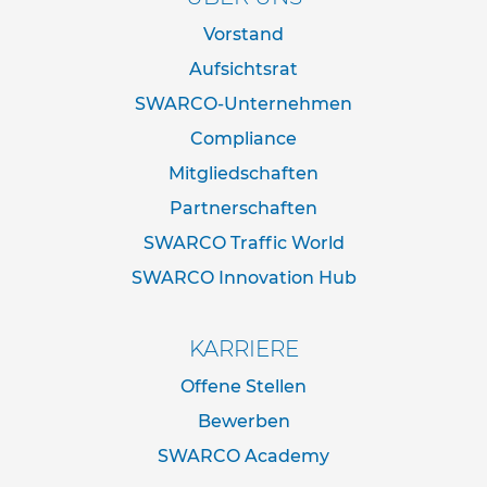
d
e
Vorstand
r
Aufsichtsrat
n
a
SWARCO-Unternehmen
c
h
Compliance
I
Mitgliedschaften
V
Z
Partnerschaften
N
o
SWARCO Traffic World
r
SWARCO Innovation Hub
m
R
o
KARRIERE
h
r
Offene Stellen
r
Bewerben
a
h
SWARCO Academy
m