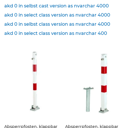
akd 0 in selbst cast version as nvarchar 4000
K
l
akd 0 in select class version as nvarchar 4000
e
akd 0 in selbst class version as nvarchar 4000
i
n
akd 0 in select class version as nvarchar 400
s
c
h
i
l
d
e
r
(
S
t
V
O
)
Z
u
Absperrpfosten, klappbar
Absperrpfosten, klappbar