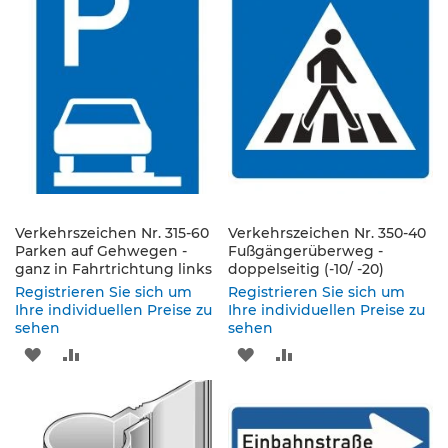
s
HINZUFÜGEN
HINZUFÜGEN
HINZUFÜGEN
HINZUFÜGEN
ä
u
l
e
n
&
L
e
i
t
p
Verkehrszeichen Nr. 315-60
Verkehrszeichen Nr. 350-40
l
Parken auf Gehwegen -
Fußgängerüberweg -
a
ganz in Fahrtrichtung links
doppelseitig (-10/ -20)
t
Registrieren Sie sich um
Registrieren Sie sich um
t
Ihre individuellen Preise zu
Ihre individuellen Preise zu
e
sehen
sehen
n
ZUR
ZUR
ZUR
ZUR
L
WUNSCHLISTE
VERGLEICHSLISTE
WUNSCHLISTE
VERGLEICHSLISTE
e
i
HINZUFÜGEN
HINZUFÜGEN
HINZUFÜGEN
HINZUFÜGEN
t