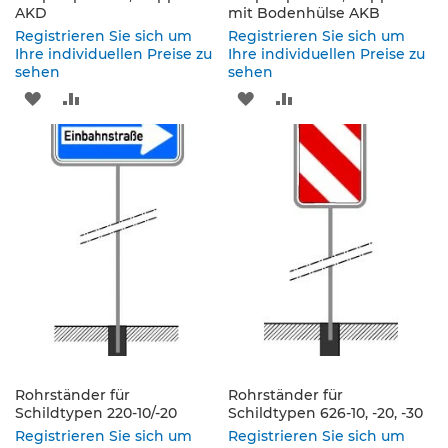
s
AKD
mit Bodenhülse AKB
a
Registrieren Sie sich um
Registrieren Sie sich um
t
Ihre individuellen Preise zu
Ihre individuellen Preise zu
z
sehen
sehen
z
ZUR
ZUR
ZUR
ZUR
e
i
WUNSCHLISTE
VERGLEICHSLISTE
WUNSCHLISTE
VERGLEICHSLISTE
c
h
HINZUFÜGEN
HINZUFÜGEN
HINZUFÜGEN
HINZUFÜGEN
e
n
W
e
g
w
e
i
s
e
n
Rohrständer für
Rohrständer für
d
Schildtypen 220-10/-20
Schildtypen 626-10, -20, -30
e
Registrieren Sie sich um
Registrieren Sie sich um
B