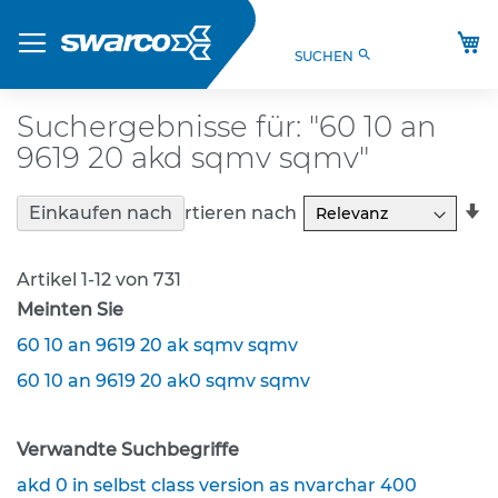
Direkt
Produkte
zum
M
search
SUCHEN
Inhalt
S
t
V
Suchergebnisse für: "60 10 an
O
9619 20 akd sqmv sqmv"
-
V
e
In
Sortieren nach
Einkaufen nach
r
a
k
R
e
Artikel
1
-
12
von
731
h
Meinten Sie
r
s
60 10 an 9619 20 ak sqmv sqmv
z
e
60 10 an 9619 20 ak0 sqmv sqmv
i
c
h
Verwandte Suchbegriffe
e
akd 0 in selbst class version as nvarchar 400
n