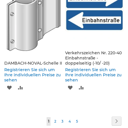
p
f
o
s
t
e
n
&
P
f
Verkehrszeichen Nr. 220-40
e
Einbahnstraße -
i
DAMBACH-NOVAL-Schelle II
doppelseitig (-10/ -20)
l
Registrieren Sie sich um
Registrieren Sie sich um
z
Ihre individuellen Preise zu
Ihre individuellen Preise zu
e
sehen
sehen
i
c
ZUR
ZUR
ZUR
ZUR
h
WUNSCHLISTE
VERGLEICHSLISTE
WUNSCHLISTE
VERGLEICHSLISTE
e
n
HINZUFÜGEN
HINZUFÜGEN
HINZUFÜGEN
HINZUFÜGEN
B
Seite
e
Seite
Weit
Sie
Seite
Seite
Seite
Seite
1
2
3
4
5
f