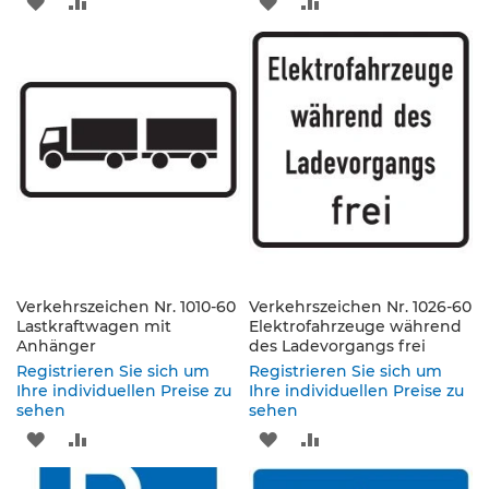
ZUR
ZUR
ZUR
ZUR
e
n
WUNSCHLISTE
VERGLEICHSLISTE
WUNSCHLISTE
VERGLEICHSLISTE
d
e
HINZUFÜGEN
HINZUFÜGEN
HINZUFÜGEN
HINZUFÜGEN
V
e
r
k
e
h
r
s
z
e
i
Verkehrszeichen Nr. 1010-60
Verkehrszeichen Nr. 1026-60
c
Lastkraftwagen mit
Elektrofahrzeuge während
h
Anhänger
des Ladevorgangs frei
e
Registrieren Sie sich um
Registrieren Sie sich um
n
Ihre individuellen Preise zu
Ihre individuellen Preise zu
sehen
sehen
L
ZUR
ZUR
ZUR
ZUR
e
i
WUNSCHLISTE
VERGLEICHSLISTE
WUNSCHLISTE
VERGLEICHSLISTE
t