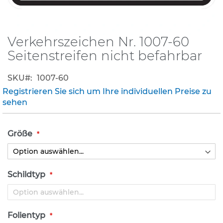
K
l
e
Verkehrszeichen Nr. 1007-60
Zum
i
Anfang
Seitenstreifen nicht befahrbar
n
der
s
Bildergalerie
c
SKU
1007-60
h
springen
Registrieren Sie sich um Ihre individuellen Preise zu
i
l
sehen
d
e
r
Größe
(
S
t
V
Schildtyp
O
)
Z
Folientyp
u