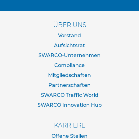
s
ä
u
l
ÜBER UNS
e
n
Vorstand
&
L
Aufsichtsrat
e
SWARCO-Unternehmen
i
t
Compliance
p
l
Mitgliedschaften
a
Partnerschaften
t
t
SWARCO Traffic World
e
n
SWARCO Innovation Hub
L
e
KARRIERE
i
t
Offene Stellen