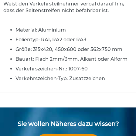
Weist den Verkehrsteilnehmer verbal darauf hin,
e
s
dass der Seitenstreifen nicht befahrbar ist.
c
h
i
Material: Aluminium
l
d
Folientyp: RA1, RA2 oder RA3
e
Größe: 315x420, 450x600 oder 562x750 mm
r
u
Bauart: Flach 2mm/3mm, Alkant oder Alform
n
g
Verkehrszeichen-Nr.: 1007-60
Verkehrszeichen-Typ: Zusatzzeichen
S
e
l
b
s
t
k
l
Sie wollen Näheres dazu wissen?
e
b