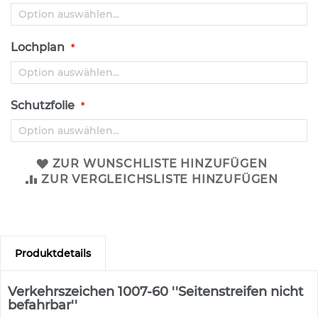
s
a
t
z
Lochplan
z
e
i
c
Schutzfolie
h
e
n
ZUR WUNSCHLISTE HINZUFÜGEN
W
e
ZUR VERGLEICHSLISTE HINZUFÜGEN
g
w
e
i
s
Produktdetails
e
n
d
Verkehrszeichen 1007-60 ''Seitenstreifen nicht
e
befahrbar''
B