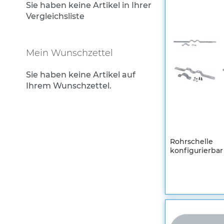
Rohrrahmen
Sie haben keine Artikel in Ihrer
Vergleichsliste
Rohrumrandungen
Sonderaufsteller
Auslegerhalterungen
Mein Wunschzettel
Gabelpfosten &
Sie haben keine Artikel auf
Spezialhalterungen
Ihrem Wunschzettel.
Schrauben & Muttern
Stahlbandhalterung
Stahlbandhalterung
Tamtorque-Schellen
Rohrschelle
konfigurierbar
Wegweiser in Alu-C-
Registrieren
Profilrahmen
Sie sich um
Ihre
Straßennamenschilder
individuellen
Preise zu
System DAMBACH-Noval
sehen
Zusatzschilder für
ZUR
Straßennamenschilder