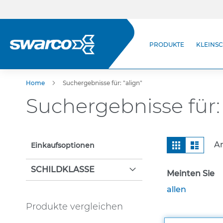
Direkt
zum
Inhalt
Produkte
PRODUKTE
KLEINSC
StVO-Verkehrszeichen
Kleinschilder (StVO)
Zusatzzeichen
Home
Suchergebnisse für: "align"
Wegweisende Beschilderung
Suchergebnisse für: 
Selbstklebende
Verkehrszeichen
Leitsäulen & Leitplatten
Ansicht
Raster
Liste
Ar
Einkaufsoptionen
Leitpfosten & Pfeilzeichen
als
Befestigungstechnik
SCHILDKLASSE
Meinten Sie
Rohrpfosten
allen
Schellen
Produkte vergleichen
Rohrständer nach IVZ Norm