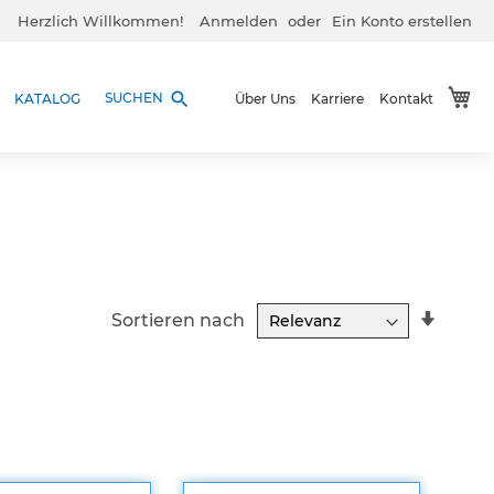
Herzlich Willkommen!
Anmelden
Ein Konto erstellen
Me
search
SUCHEN
KATALOG
Über Uns
Karriere
Kontakt
In
Sortieren nach
aufst
Reihe