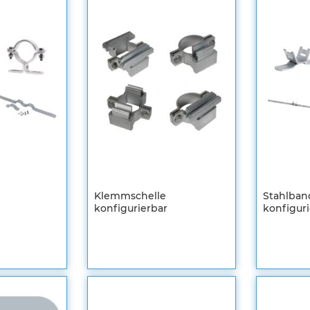
Klemmschelle
Stahlban
konfigurierbar
konfigur
Registrieren
Registrier
Sie sich um
Sie sich u
Ihre
Ihre
individuellen
individuel
Preise zu
Preise zu
sehen
sehen
ZUR
ZUR