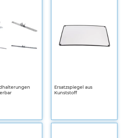
dhalterungen
Ersatzspiegel aus
ierbar
Kunststoff
en
Registrieren
m
Sie sich um
Ihre
len
individuellen
Preise zu
sehen
ZUR