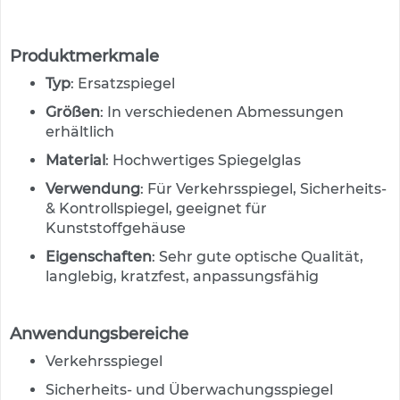
e
n
d
e
Produktmerkmale
V
Typ
: Ersatzspiegel
e
r
Größen
: In verschiedenen Abmessungen
k
erhältlich
e
h
Material
: Hochwertiges Spiegelglas
r
s
Verwendung
: Für Verkehrsspiegel, Sicherheits-
z
& Kontrollspiegel, geeignet für
e
Kunststoffgehäuse
i
c
Eigenschaften
: Sehr gute optische Qualität,
h
langlebig, kratzfest, anpassungsfähig
e
n
Anwendungsbereiche
L
e
Verkehrsspiegel
i
Sicherheits- und Überwachungsspiegel
t