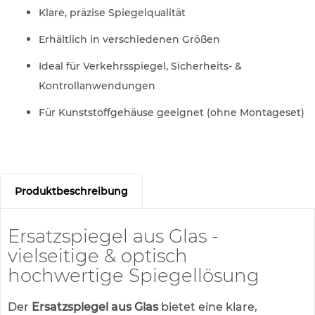
s
Klare, präzise Spiegelqualität
a
t
Erhältlich in verschiedenen Größen
z
z
Ideal für Verkehrsspiegel, Sicherheits- &
e
i
Kontrollanwendungen
c
h
Für Kunststoffgehäuse geeignet (ohne Montageset)
e
n
W
e
g
Produktbeschreibung
w
e
i
Ersatzspiegel aus Glas -
s
vielseitige & optisch
e
n
hochwertige Spiegellösung
d
e
Der
Ersatzspiegel aus Glas
bietet eine klare,
B