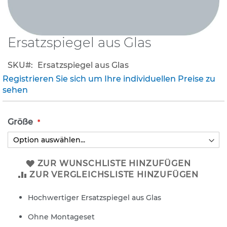
K
l
e
Ersatzspiegel aus Glas
Zum
i
Anfang
n
der
s
SKU
Ersatzspiegel aus Glas
Bildergalerie
c
Registrieren Sie sich um Ihre individuellen Preise zu
h
springen
sehen
i
l
d
Größe
e
r
(
S
t
ZUR WUNSCHLISTE HINZUFÜGEN
V
ZUR VERGLEICHSLISTE HINZUFÜGEN
O
)
Hochwertiger Ersatzspiegel aus Glas
Z
Ohne Montageset
u