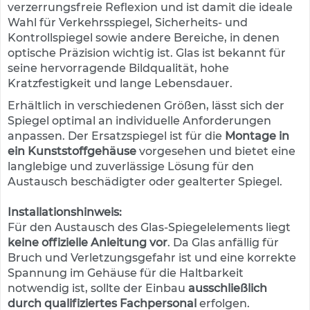
verzerrungsfreie Reflexion und ist damit die ideale
e
s
Wahl für Verkehrsspiegel, Sicherheits- und
c
Kontrollspiegel sowie andere Bereiche, in denen
h
optische Präzision wichtig ist. Glas ist bekannt für
i
seine hervorragende Bildqualität, hohe
l
Kratzfestigkeit und lange Lebensdauer.
d
e
Erhältlich in verschiedenen Größen, lässt sich der
r
Spiegel optimal an individuelle Anforderungen
u
anpassen. Der Ersatzspiegel ist für die
Montage in
n
ein Kunststoffgehäuse
vorgesehen und bietet eine
g
langlebige und zuverlässige Lösung für den
S
Austausch beschädigter oder gealterter Spiegel.
e
l
Installationshinweis:
b
Für den Austausch des Glas-Spiegelelements liegt
s
keine offizielle Anleitung vor
. Da Glas anfällig für
t
Bruch und Verletzungsgefahr ist und eine korrekte
k
l
Spannung im Gehäuse für die Haltbarkeit
e
notwendig ist, sollte der Einbau
ausschließlich
b
durch qualifiziertes Fachpersonal
erfolgen.