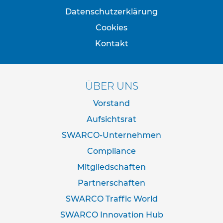
e
Datenschutzerklärung
s
t
Cookies
i
Kontakt
g
u
n
g
ÜBER UNS
s
t
Vorstand
e
c
Aufsichtsrat
h
SWARCO-Unternehmen
n
i
Compliance
k
Mitgliedschaften
R
Partnerschaften
o
h
SWARCO Traffic World
r
p
SWARCO Innovation Hub