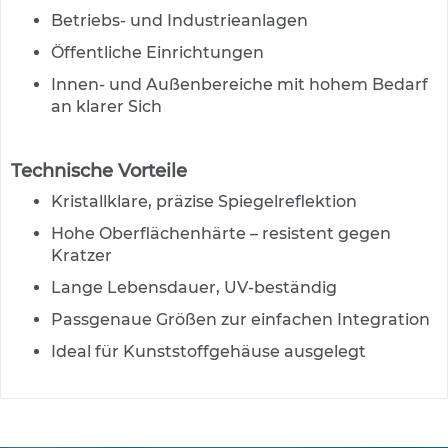
s
Betriebs- und Industrieanlagen
ä
u
Öffentliche Einrichtungen
l
Innen- und Außenbereiche mit hohem Bedarf
e
n
an klarer Sich
&
L
e
Technische Vorteile
i
t
Kristallklare, präzise Spiegelreflektion
p
Hohe Oberflächenhärte – resistent gegen
l
Kratzer
a
t
Lange Lebensdauer, UV-beständig
t
e
Passgenaue Größen zur einfachen Integration
n
Ideal für Kunststoffgehäuse ausgelegt
L
e
i
t