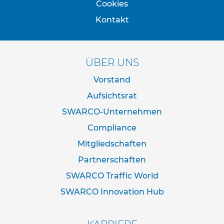
Cookies
e
s
Kontakt
c
h
i
l
ÜBER UNS
d
e
Vorstand
r
u
Aufsichtsrat
n
g
SWARCO-Unternehmen
Compliance
S
e
Mitgliedschaften
l
b
Partnerschaften
s
SWARCO Traffic World
t
k
SWARCO Innovation Hub
l
e
b