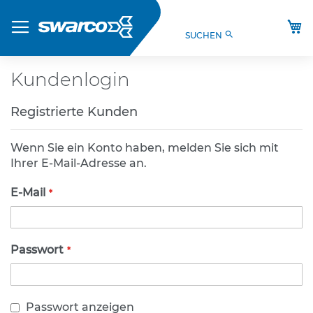
Direkt
Produkte
zum
M
search
SUCHEN
Inhalt
S
t
V
Kundenlogin
O
-
Registrierte Kunden
V
e
r
Wenn Sie ein Konto haben, melden Sie sich mit
k
Ihrer E-Mail-Adresse an.
e
h
E-Mail
r
s
z
e
Passwort
i
c
h
e
Passwort anzeigen
n