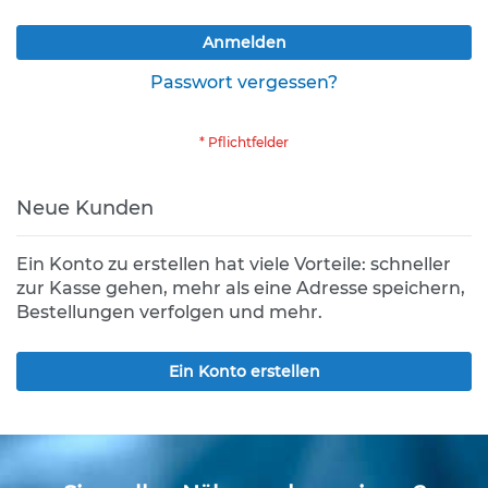
K
Anmelden
l
e
Passwort vergessen?
i
n
s
c
h
i
Neue Kunden
l
d
e
Ein Konto zu erstellen hat viele Vorteile: schneller
r
zur Kasse gehen, mehr als eine Adresse speichern,
(
Bestellungen verfolgen und mehr.
S
t
V
Ein Konto erstellen
O
)
Z
u