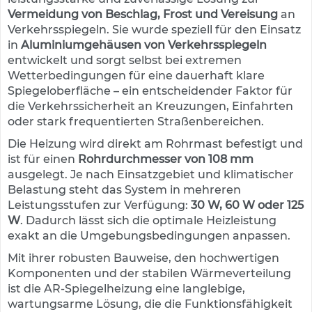
e
Vermeidung von Beschlag, Frost und Vereisung
an
s
Verkehrsspiegeln. Sie wurde speziell für den Einsatz
c
in
Aluminiumgehäusen von Verkehrsspiegeln
h
entwickelt und sorgt selbst bei extremen
i
l
Wetterbedingungen für eine dauerhaft klare
d
Spiegeloberfläche – ein entscheidender Faktor für
e
die Verkehrssicherheit an Kreuzungen, Einfahrten
r
oder stark frequentierten Straßenbereichen.
u
n
Die Heizung wird direkt am Rohrmast befestigt und
g
ist für einen
Rohrdurchmesser von 108 mm
ausgelegt. Je nach Einsatzgebiet und klimatischer
S
Belastung steht das System in mehreren
e
Leistungsstufen zur Verfügung:
30 W, 60 W oder 125
l
W
. Dadurch lässt sich die optimale Heizleistung
b
s
exakt an die Umgebungsbedingungen anpassen.
t
Mit ihrer robusten Bauweise, den hochwertigen
k
Komponenten und der stabilen Wärmeverteilung
l
e
ist die AR-Spiegelheizung eine langlebige,
b
wartungsarme Lösung, die die Funktionsfähigkeit