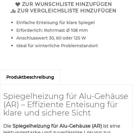
s
ZUR WUNSCHLISTE HINZUFÜGEN
a
ZUR VERGLEICHSLISTE HINZUFÜGEN
t
z
Einfache Enteisung für klare Spiegel
z
e
Erforderlich: Rohrmast Ø 108 mm
i
Anschlusswert 30, 60 oder 125 W
c
Ideal für winterliche Problemstandort
h
e
n
W
e
Produktbeschreibung
g
w
e
Spiegelheizung für Alu-Gehäuse
i
(AR) – Effiziente Enteisung für
s
e
klare und sichere Sicht
n
d
e
Die
Spiegelheizung für Alu-Gehäuse (AR)
ist eine
B
leistungsstarke und zuverlässige Lösung zur