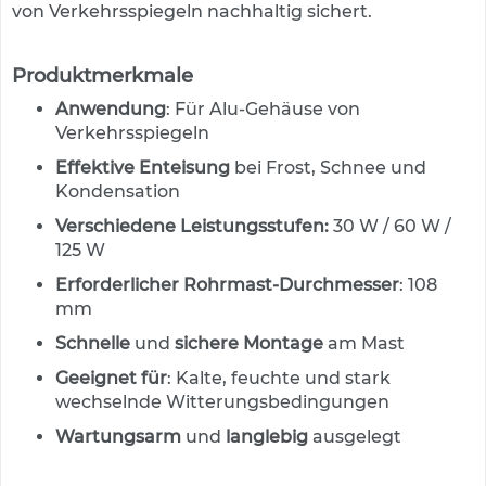
e
von Verkehrsspiegeln nachhaltig sichert.
n
d
e
Produktmerkmale
V
e
Anwendung
: Für Alu-Gehäuse von
r
Verkehrsspiegeln
k
e
Effektive Enteisung
bei Frost, Schnee und
h
Kondensation
r
Verschiedene Leistungsstufen:
30 W / 60 W /
s
z
125 W
e
Erforderlicher Rohrmast-Durchmesser
: 108
i
mm
c
h
Schnelle
und
sichere Montage
am Mast
e
n
Geeignet für
: Kalte, feuchte und stark
wechselnde Witterungsbedingungen
L
e
Wartungsarm
und
langlebig
ausgelegt
i
t