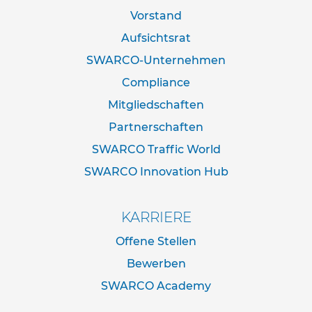
f
o
Vorstand
s
Aufsichtsrat
t
e
SWARCO-Unternehmen
n
Compliance
S
Mitgliedschaften
c
h
Partnerschaften
e
l
SWARCO Traffic World
l
SWARCO Innovation Hub
e
n
R
KARRIERE
o
h
Offene Stellen
r
Bewerben
s
t
SWARCO Academy
ä
n