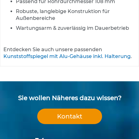
p
Passend für Rohrdurchmesser 108 mm
f
Robuste, langlebige Konstruktion für
o
s
Außenbereiche
t
Wartungsarm & zuverlässig im Dauerbetrieb
e
n
&
P
Entdecken Sie auch unsere passenden
f
Kunststoffspiegel mit Alu-Gehäuse inkl. Halterung
.
e
i
l
z
e
i
c
Sie wollen Näheres dazu wissen?
h
e
n
Kontakt
B
e
f