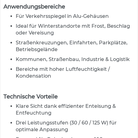
s
Anwendungsbereiche
ä
u
Für Verkehrsspiegel in Alu-Gehäusen
l
Ideal für Winterstandorte mit Frost, Beschlag
e
n
oder Vereisung
&
Straßenkreuzungen, Einfahrten, Parkplätze,
L
Betriebsgelände
e
i
Kommunen, Straßenbau, Industrie & Logistik
t
p
Bereiche mit hoher Luftfeuchtigkeit /
l
Kondensation
a
t
t
Technische Vorteile
e
n
Klare Sicht dank effizienter Enteisung &
Entfeuchtung
L
e
Drei Leistungsstufen (30 / 60 / 125 W) für
i
optimale Anpassung
t