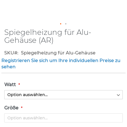
K
l
e
i
Spiegelheizung für Alu-
n
Zum
s
Anfang
Gehäuse (AR)
c
der
h
Bildergalerie
i
SKU
Spiegelheizung für Alu-Gehäuse
springen
l
Registrieren Sie sich um Ihre individuellen Preise zu
d
sehen
e
r
(
Watt
S
t
V
O
)
Größe
Z
u