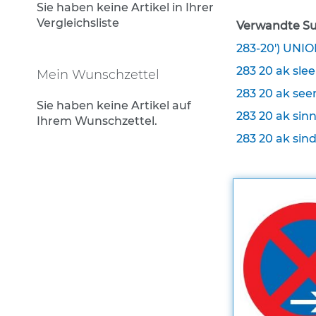
Rohrrahmen
Sie haben keine Artikel in Ihrer
Vergleichsliste
Verwandte Su
Rohrumrandungen
283-20') UN
Sonderaufsteller
283 20 ak slee
Auslegerhalterungen
Mein Wunschzettel
283 20 ak seen
Gabelpfosten &
Sie haben keine Artikel auf
Spezialhalterungen
283 20 ak sinn
Ihrem Wunschzettel.
Schrauben & Muttern
283 20 ak sind
Stahlbandhalterung
Stahlbandhalterung
Tamtorque-Schellen
Wegweiser in Alu-C-
Profilrahmen
Straßennamenschilder
System DAMBACH-Noval
Zusatzschilder für
Straßennamenschilder