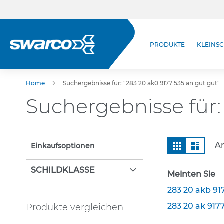
Direkt
zum
Inhalt
Produkte
PRODUKTE
KLEINSC
StVO-Verkehrszeichen
Kleinschilder (StVO)
Zusatzzeichen
Home
Suchergebnisse für: "283 20 ak0 9177 535 an gut gut"
Wegweisende Beschilderung
Suchergebnisse für:
Selbstklebende
Verkehrszeichen
Leitsäulen & Leitplatten
Ansicht
Raster
Liste
Ar
Einkaufsoptionen
Leitpfosten & Pfeilzeichen
als
Befestigungstechnik
SCHILDKLASSE
Meinten Sie
Rohrpfosten
283 20 akb 91
Schellen
283 20 ak 917
Produkte vergleichen
Rohrständer nach IVZ Norm