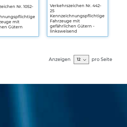
Verkehrszeichen Nr. 442-
eichen Nr. 1052-
25
Kennzeichnungspflichtige
hnungspflichtige
Fahrzeuge mit
rzeuge mit
gefährlichen Gütern -
chen Gütern
en
linksweisend
Registrieren
m
Sie sich um
Ihre
len
individuellen
Preise zu
Anzeigen
pro Seite
sehen
ZUR
HLISTE
WUNSCHLISTE
ZUR
FÜGEN
EICHSLISTE
HINZUFÜGEN
VERGLEICHSLISTE
FÜGEN
HINZUFÜGEN