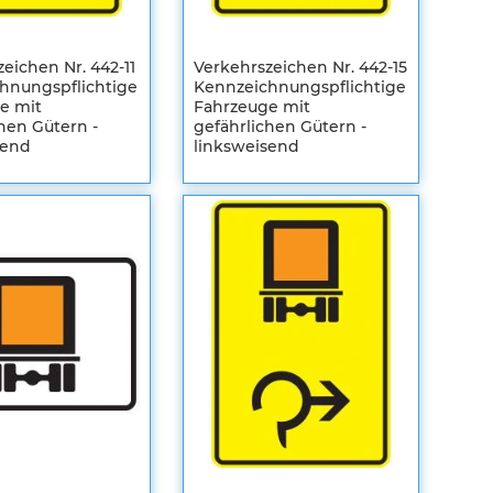
eichen Nr. 442-11
Verkehrszeichen Nr. 442-15
hnungspflichtige
Kennzeichnungspflichtige
e mit
Fahrzeuge mit
hen Gütern -
gefährlichen Gütern -
send
linksweisend
en
Registrieren
m
Sie sich um
Ihre
len
individuellen
Preise zu
sehen
ZUR
HLISTE
WUNSCHLISTE
ZUR
FÜGEN
EICHSLISTE
HINZUFÜGEN
VERGLEICHSLISTE
FÜGEN
HINZUFÜGEN