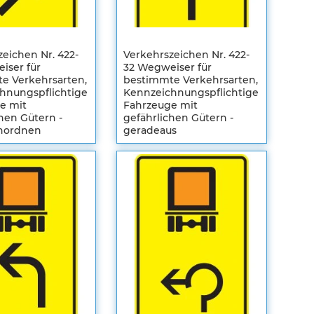
eichen Nr. 422-
Verkehrszeichen Nr. 422-
iser für
32 Wegweiser für
e Verkehrsarten,
bestimmte Verkehrsarten,
hnungspflichtige
Kennzeichnungspflichtige
e mit
Fahrzeuge mit
hen Gütern -
gefährlichen Gütern -
inordnen
geradeaus
en
Registrieren
m
Sie sich um
Ihre
len
individuellen
Preise zu
sehen
ZUR
HLISTE
WUNSCHLISTE
ZUR
FÜGEN
EICHSLISTE
HINZUFÜGEN
VERGLEICHSLISTE
FÜGEN
HINZUFÜGEN