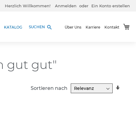
Herzlich Willkommen!
Anmelden
Ein Konto erstellen
Me
search
SUCHEN
KATALOG
Über Uns
Karriere
Kontakt
n gut gut"
In
Sortieren nach
aufst
Reihe