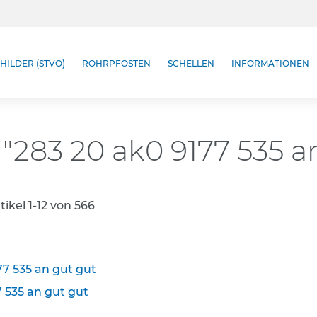
HILDER (STVO)
ROHRPFOSTEN
SCHELLEN
INFORMATIONEN
 "283 20 ak0 9177 535 a
tikel
1
-
12
von
566
77 535 an gut gut
7 535 an gut gut