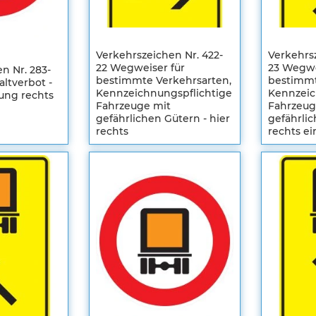
Verkehrszeichen Nr. 422-
Verkehrsz
22 Wegweiser für
23 Wegwe
n Nr. 283-
bestimmte Verkehrsarten,
bestimmt
altverbot -
Kennzeichnungspflichtige
Kennzeic
lung rechts
Fahrzeuge mit
Fahrzeug
gefährlichen Gütern - hier
gefährlic
rechts
rechts e
Registrieren
Registrier
Sie sich um
Sie sich u
Ihre
Ihre
individuellen
individuel
Preise zu
Preise zu
sehen
sehen
STE
ZUR
ZUR
EN
SLISTE
WUNSCHLISTE
ZUR
WUNSC
ZUR
EN
HINZUFÜGEN
VERGLEICHSLISTE
HINZU
VERGL
HINZUFÜGEN
HINZU