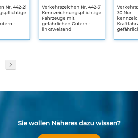
n Nr. 442-21
Verkehrszeichen Nr. 442-31
Verkehrsz
spflichtige
Kennzeichnungspflichtige
30 Nur
Fahrzeuge mit
kennzeic
ütern -
gefährlichen Gütern -
Kraftfah
d
linksweisend
gefährli
Registrieren
Registrier
Sie sich um
Sie sich u
Ihre
Ihre
individuellen
individuel
Preise zu
Preise zu
sehen
sehen
eite
eite
Seite
Weiter
ZUR
ZUR
STE
WUNSCHLISTE
ZUR
WUNSC
ZUR
EN
SLISTE
HINZUFÜGEN
VERGLEICHSLISTE
HINZU
VERGL
EN
HINZUFÜGEN
HINZU
Sie wollen Näheres dazu wissen?