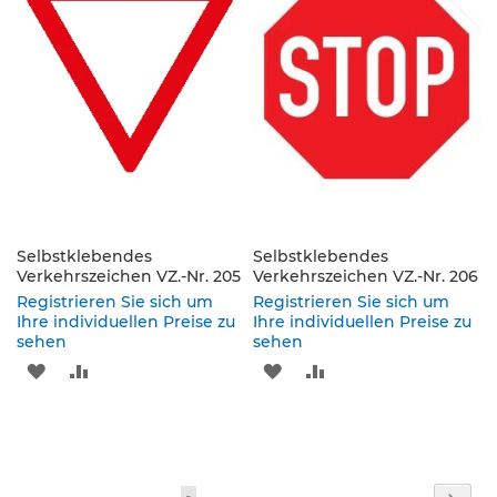
p
HINZUFÜGEN
HINZUFÜGEN
HINZUFÜGEN
HINZUFÜGEN
f
o
s
t
e
n
&
P
f
e
i
l
Selbstklebendes
Selbstklebendes
z
Verkehrszeichen VZ.-Nr. 205
Verkehrszeichen VZ.-Nr. 206
e
Registrieren Sie sich um
Registrieren Sie sich um
i
Ihre individuellen Preise zu
Ihre individuellen Preise zu
c
sehen
sehen
h
ZUR
ZUR
ZUR
ZUR
e
n
WUNSCHLISTE
VERGLEICHSLISTE
WUNSCHLISTE
VERGLEICHSLISTE
B
HINZUFÜGEN
HINZUFÜGEN
HINZUFÜGEN
HINZUFÜGEN
e
f
Seite