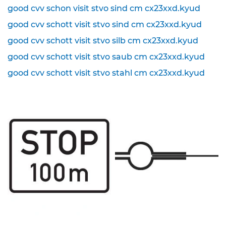
good cvv schon visit stvo sind cm cx23xxd.kyud
K
good cvv schott visit stvo sind cm cx23xxd.kyud
l
e
good cvv schott visit stvo silb cm cx23xxd.kyud
i
n
good cvv schott visit stvo saub cm cx23xxd.kyud
s
good cvv schott visit stvo stahl cm cx23xxd.kyud
c
h
i
l
d
e
r
(
S
t
V
O
)
Z
u