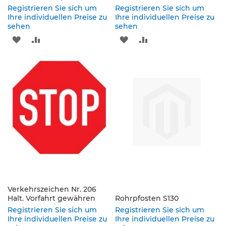
e
Registrieren Sie sich um
Registrieren Sie sich um
s
Ihre individuellen Preise zu
Ihre individuellen Preise zu
c
sehen
sehen
h
ZUR
ZUR
ZUR
ZUR
i
l
WUNSCHLISTE
VERGLEICHSLISTE
WUNSCHLISTE
VERGLEICHSLISTE
d
e
HINZUFÜGEN
HINZUFÜGEN
HINZUFÜGEN
HINZUFÜGEN
r
u
n
g
S
e
l
b
s
t
k
Verkehrszeichen Nr. 206
Halt. Vorfahrt gewähren
l
Rohrpfosten S130
e
Registrieren Sie sich um
Registrieren Sie sich um
b
Ihre individuellen Preise zu
Ihre individuellen Preise zu