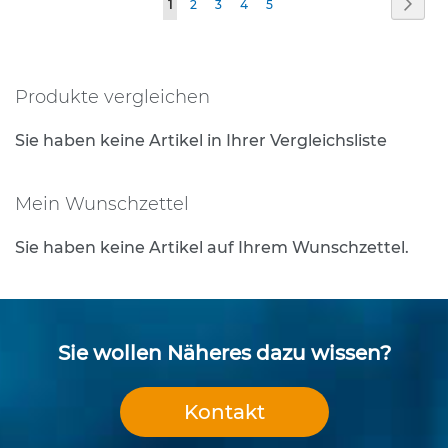
Seite
Weit
Sie
Seite
Seite
Seite
Seite
1
2
3
4
5
e
s
lesen
t
gerade
i
g
Produkte vergleichen
Seite
u
n
Sie haben keine Artikel in Ihrer Vergleichsliste
g
s
t
Mein Wunschzettel
e
c
Sie haben keine Artikel auf Ihrem Wunschzettel.
h
n
i
k
Sie wollen Näheres dazu wissen?
R
o
h
Kontakt
r
p