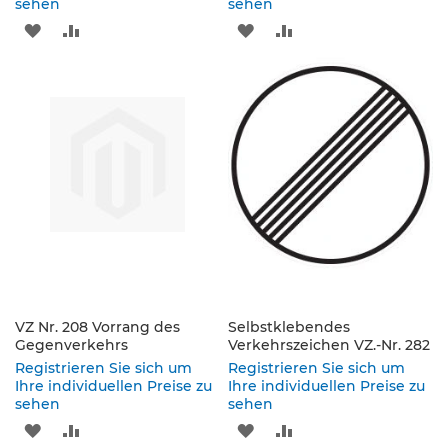
e
sehen
sehen
n
ZUR
ZUR
ZUR
ZUR
d
e
WUNSCHLISTE
VERGLEICHSLISTE
WUNSCHLISTE
VERGLEICHSLISTE
V
e
HINZUFÜGEN
HINZUFÜGEN
HINZUFÜGEN
HINZUFÜGEN
r
k
e
h
r
s
z
e
i
c
h
e
VZ Nr. 208 Vorrang des
Selbstklebendes
n
Gegenverkehrs
Verkehrszeichen VZ.-Nr. 282
Registrieren Sie sich um
Registrieren Sie sich um
L
Ihre individuellen Preise zu
Ihre individuellen Preise zu
e
sehen
sehen
i
ZUR
ZUR
ZUR
ZUR
t