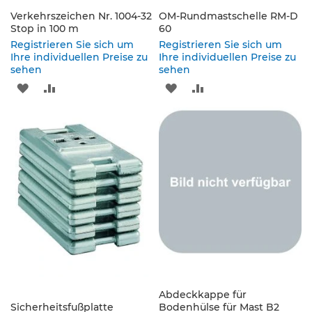
s
a
Verkehrszeichen Nr. 1004-32
OM-Rundmastschelle RM-D
Stop in 100 m
t
60
z
Registrieren Sie sich um
Registrieren Sie sich um
z
Ihre individuellen Preise zu
Ihre individuellen Preise zu
e
sehen
sehen
i
ZUR
ZUR
ZUR
ZUR
c
h
WUNSCHLISTE
VERGLEICHSLISTE
WUNSCHLISTE
VERGLEICHSLISTE
e
n
HINZUFÜGEN
HINZUFÜGEN
HINZUFÜGEN
HINZUFÜGEN
W
e
g
w
e
i
s
e
n
d
e
Abdeckkappe für
Sicherheitsfußplatte
B
Bodenhülse für Mast B2