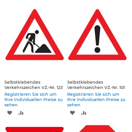
s
WUNSCHLISTE
VERGLEICHSLISTE
WUNSCHLISTE
VERGLEICHSLISTE
ä
u
HINZUFÜGEN
HINZUFÜGEN
HINZUFÜGEN
HINZUFÜGEN
l
e
n
&
L
e
i
t
p
l
a
t
Selbstklebendes
Selbstklebendes
t
Verkehrszeichen VZ.-Nr. 123
Verkehrszeichen VZ.-Nr. 101
e
Registrieren Sie sich um
Registrieren Sie sich um
n
Ihre individuellen Preise zu
Ihre individuellen Preise zu
sehen
sehen
L
ZUR
ZUR
ZUR
ZUR
e
i
WUNSCHLISTE
VERGLEICHSLISTE
WUNSCHLISTE
VERGLEICHSLISTE
t