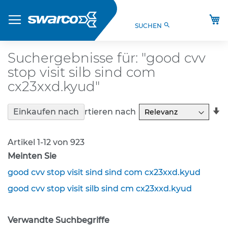
Direkt
Produkte
zum
M
search
SUCHEN
Inhalt
S
t
V
Suchergebnisse für: "good cvv
O
stop visit silb sind com
-
V
cx23xxd.kyud"
e
r
In
Sortieren nach
Einkaufen nach
k
a
e
R
h
Artikel
1
-
12
von
923
r
s
Meinten Sie
z
good cvv stop visit sind sind com cx23xxd.kyud
e
i
good cvv stop visit silb sind cm cx23xxd.kyud
c
h
e
Verwandte Suchbegriffe
n