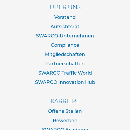
d
ÜBER UNS
e
r
Vorstand
n
a
Aufsichtsrat
c
SWARCO-Unternehmen
h
I
Compliance
V
Z
Mitgliedschaften
N
o
Partnerschaften
r
SWARCO Traffic World
m
SWARCO Innovation Hub
R
o
h
KARRIERE
r
r
Offene Stellen
a
h
Bewerben
m
SWARCO Academy