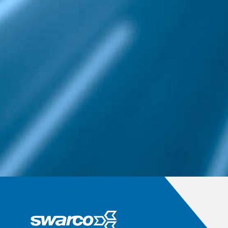
Absperrschranken und
Richtungstafeln
Leitkegel
Baken- und Baustellenleuchten
Batterien
Baustellenwarnung
Geräte für den flexiblen Einsatz
Absperrpfosten
Schilderständer
Transportables
Fertigfundament
Warnmarkierungen
Faltsignale
Straßenmarkierungen
Fahrbahnmarkierungen