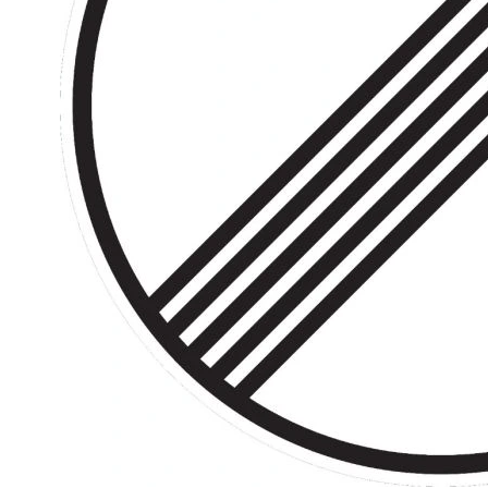
Rohrrahmen
Rohrumrandungen
Sonderaufsteller
Auslegerhalterungen
Gabelpfosten &
Spezialhalterungen
Schrauben & Muttern
Stahlbandhalterung
Stahlbandhalterung
Tamtorque-Schellen
Wegweiser in Alu-C-
Profilrahmen
Straßennamenschilder
System DAMBACH-Noval
Zusatzschilder für
Straßennamenschilder