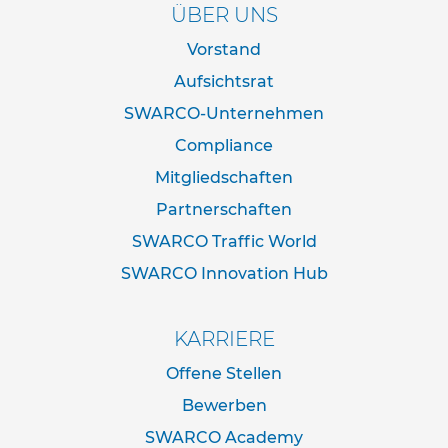
d
ÜBER UNS
e
r
Vorstand
n
Aufsichtsrat
a
c
SWARCO-Unternehmen
h
I
Compliance
V
Mitgliedschaften
Z
N
Partnerschaften
o
r
SWARCO Traffic World
m
SWARCO Innovation Hub
R
o
h
KARRIERE
r
r
Offene Stellen
a
Bewerben
h
m
SWARCO Academy