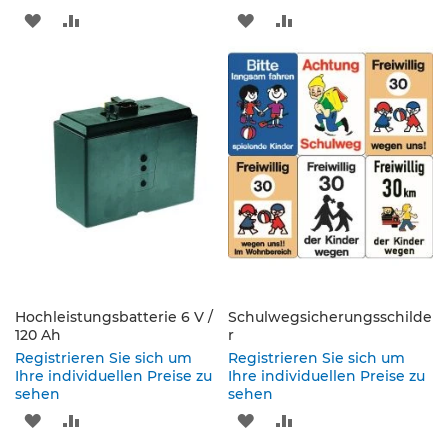
e
ZUR
ZUR
ZUR
ZUR
n
d
WUNSCHLISTE
VERGLEICHSLISTE
WUNSCHLISTE
VERGLEICHSLISTE
e
V
HINZUFÜGEN
HINZUFÜGEN
HINZUFÜGEN
HINZUFÜGEN
e
r
k
e
h
r
s
z
e
i
c
h
Hochleistungsbatterie 6 V /
Schulwegsicherungsschilde
e
120 Ah
r
n
Registrieren Sie sich um
Registrieren Sie sich um
Ihre individuellen Preise zu
Ihre individuellen Preise zu
L
sehen
sehen
e
ZUR
ZUR
ZUR
ZUR
i
t