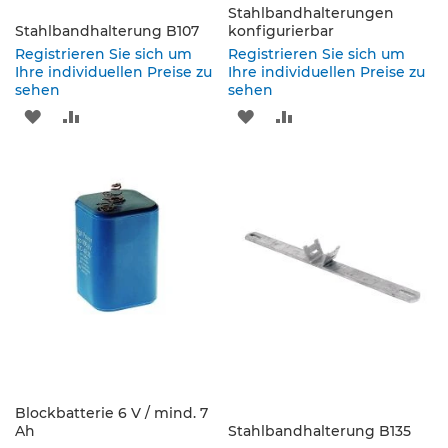
s
Stahlbandhalterungen
a
Stahlbandhalterung B107
konfigurierbar
t
Registrieren Sie sich um
Registrieren Sie sich um
z
Ihre individuellen Preise zu
Ihre individuellen Preise zu
z
sehen
sehen
e
ZUR
ZUR
ZUR
ZUR
i
c
WUNSCHLISTE
VERGLEICHSLISTE
WUNSCHLISTE
VERGLEICHSLISTE
h
e
HINZUFÜGEN
HINZUFÜGEN
HINZUFÜGEN
HINZUFÜGEN
n
W
e
g
w
e
i
s
e
n
d
Blockbatterie 6 V / mind. 7
e
Ah
Stahlbandhalterung B135
B