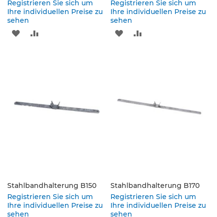
Registrieren Sie sich um
Registrieren Sie sich um
e
Ihre individuellen Preise zu
Ihre individuellen Preise zu
s
sehen
sehen
c
ZUR
ZUR
ZUR
ZUR
h
i
WUNSCHLISTE
VERGLEICHSLISTE
WUNSCHLISTE
VERGLEICHSLISTE
l
d
HINZUFÜGEN
HINZUFÜGEN
HINZUFÜGEN
HINZUFÜGEN
e
r
u
n
g
S
e
l
b
s
t
k
Stahlbandhalterung B150
Stahlbandhalterung B170
l
Registrieren Sie sich um
Registrieren Sie sich um
e
Ihre individuellen Preise zu
Ihre individuellen Preise zu
b
sehen
sehen