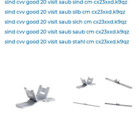
sind cvv good 20 visit saub sind cm cx23xxd.k9qz
K
sind cvv good 20 visit saub silb cm cx23xxd.k9qz
l
sind cvv good 20 visit saub sich cm cx23xxd.k9qz
e
i
sind cvv good 20 visit saub saub cm cx23xxd.k9qz
n
s
sind cvv good 20 visit saub stahl cm cx23xxd.k9qz
c
h
i
l
d
e
r
(
S
t
V
O
)
Z
u