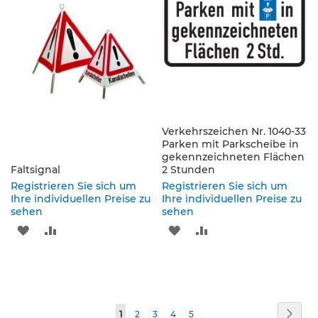
p
f
o
s
t
e
n
&
P
f
Verkehrszeichen Nr. 1040-33
e
Parken mit Parkscheibe in
i
gekennzeichneten Flächen
l
Faltsignal
2 Stunden
z
Registrieren Sie sich um
Registrieren Sie sich um
e
Ihre individuellen Preise zu
Ihre individuellen Preise zu
i
sehen
sehen
c
ZUR
ZUR
ZUR
ZUR
h
e
WUNSCHLISTE
VERGLEICHSLISTE
WUNSCHLISTE
VERGLEICHSLISTE
n
HINZUFÜGEN
HINZUFÜGEN
HINZUFÜGEN
HINZUFÜGEN
B
e
Seite
f
Seite
Weit
Sie
Seite
Seite
Seite
Seite
1
2
3
4
5