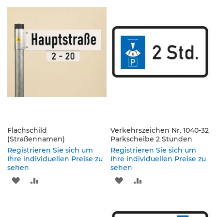
WUNSCHLISTE
VERGLEICHSLISTE
WUNSCHLISTE
VERGLEICHSLISTE
s
ä
HINZUFÜGEN
HINZUFÜGEN
HINZUFÜGEN
HINZUFÜGEN
u
l
e
n
&
L
e
i
t
p
l
a
Flachschild
Verkehrszeichen Nr. 1040-32
t
(Straßennamen)
Parkscheibe 2 Stunden
t
Registrieren Sie sich um
Registrieren Sie sich um
e
Ihre individuellen Preise zu
Ihre individuellen Preise zu
n
sehen
sehen
ZUR
ZUR
ZUR
ZUR
L
e
WUNSCHLISTE
VERGLEICHSLISTE
WUNSCHLISTE
VERGLEICHSLISTE
i
t
HINZUFÜGEN
HINZUFÜGEN
HINZUFÜGEN
HINZUFÜGEN