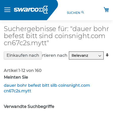
Direkt
Produkte
zum
M
search
SUCHEN
Inhalt
S
t
V
Suchergebnisse für: "dauer bohr
O
befest bitt sind coinsnight.com
-
V
cn67c2s.mytt"
e
r
In
Sortieren nach
Einkaufen nach
k
a
e
R
h
Artikel
1
-
12
von
160
r
s
Meinten Sie
z
dauer bohr befest bitt silb coinsnight.com
e
cn67c2s.mytt
i
c
h
e
Verwandte Suchbegriffe
n