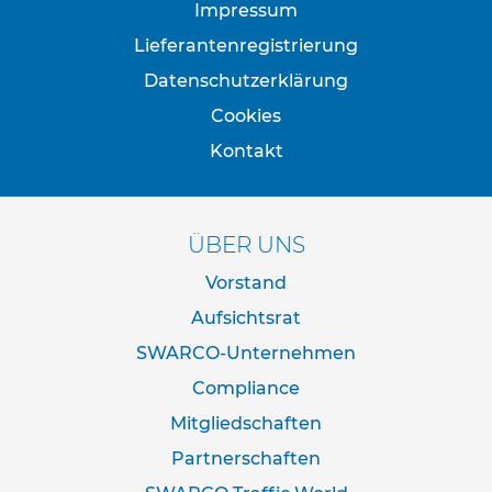
f
Impressum
o
s
Lieferantenregistrierung
t
Datenschutzerklärung
e
n
Cookies
S
Kontakt
c
h
e
l
ÜBER UNS
l
e
Vorstand
n
Aufsichtsrat
R
SWARCO-Unternehmen
o
h
Compliance
r
s
Mitgliedschaften
t
Partnerschaften
ä
n