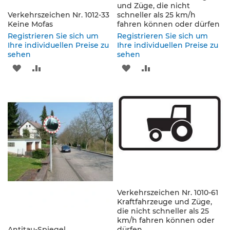
s
und Züge, die nicht
Verkehrszeichen Nr. 1012-33
schneller als 25 km/h
ä
Keine Mofas
fahren können oder dürfen
u
l
Registrieren Sie sich um
Registrieren Sie sich um
e
Ihre individuellen Preise zu
Ihre individuellen Preise zu
sehen
n
sehen
&
ZUR
ZUR
ZUR
ZUR
L
e
WUNSCHLISTE
VERGLEICHSLISTE
WUNSCHLISTE
VERGLEICHSLISTE
i
t
HINZUFÜGEN
HINZUFÜGEN
HINZUFÜGEN
HINZUFÜGEN
p
l
a
t
t
e
n
L
Verkehrszeichen Nr. 1010-61
e
Kraftfahrzeuge und Züge,
i
die nicht schneller als 25
km/h fahren können oder
t
Antitau-Spiegel
dürfen