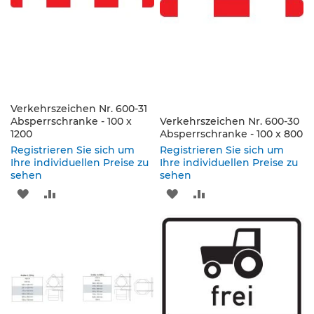
s
a
t
z
z
e
i
c
Verkehrszeichen Nr. 600-31
h
Absperrschranke - 100 x
Verkehrszeichen Nr. 600-30
e
1200
Absperrschranke - 100 x 800
n
Registrieren Sie sich um
Registrieren Sie sich um
Ihre individuellen Preise zu
W
Ihre individuellen Preise zu
sehen
sehen
e
g
ZUR
ZUR
ZUR
ZUR
w
e
WUNSCHLISTE
VERGLEICHSLISTE
WUNSCHLISTE
VERGLEICHSLISTE
i
HINZUFÜGEN
HINZUFÜGEN
HINZUFÜGEN
HINZUFÜGEN
s
e
n
d
e
B