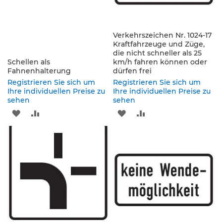
e
s
c
h
Verkehrszeichen Nr. 1024-17
i
Kraftfahrzeuge und Züge,
l
die nicht schneller als 25
Schellen als
km/h fahren können oder
d
Fahnenhalterung
dürfen frei
e
r
Registrieren Sie sich um
Registrieren Sie sich um
u
Ihre individuellen Preise zu
Ihre individuellen Preise zu
sehen
n
sehen
g
ZUR
ZUR
ZUR
ZUR
S
WUNSCHLISTE
VERGLEICHSLISTE
WUNSCHLISTE
VERGLEICHSLISTE
e
HINZUFÜGEN
HINZUFÜGEN
HINZUFÜGEN
HINZUFÜGEN
l
b
s
t
k
l
e
b