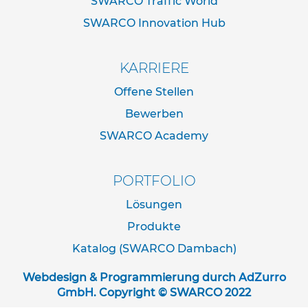
SWARCO Traffic World
d
e
SWARCO Innovation Hub
r
n
a
KARRIERE
c
h
Offene Stellen
I
V
Bewerben
Z
SWARCO Academy
N
o
r
m
PORTFOLIO
R
Lösungen
o
Produkte
h
r
Katalog (SWARCO Dambach)
r
a
Webdesign & Programmierung durch
AdZurro
h
GmbH
. Copyright © SWARCO 2022
m