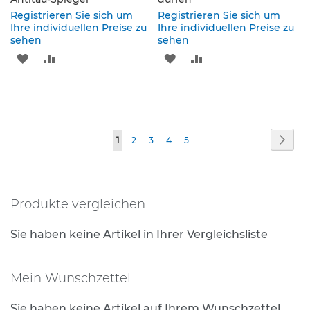
p
f
Registrieren Sie sich um
Registrieren Sie sich um
o
Ihre individuellen Preise zu
Ihre individuellen Preise zu
sehen
s
sehen
t
ZUR
ZUR
ZUR
ZUR
e
n
WUNSCHLISTE
VERGLEICHSLISTE
WUNSCHLISTE
VERGLEICHSLISTE
&
P
HINZUFÜGEN
HINZUFÜGEN
HINZUFÜGEN
HINZUFÜGEN
f
e
Seite
Seite
Weit
Sie
Seite
Seite
Seite
Seite
1
2
3
4
5
i
l
lesen
z
gerade
e
i
Produkte vergleichen
Seite
c
h
Sie haben keine Artikel in Ihrer Vergleichsliste
e
n
Mein Wunschzettel
B
e
f
Sie haben keine Artikel auf Ihrem Wunschzettel.