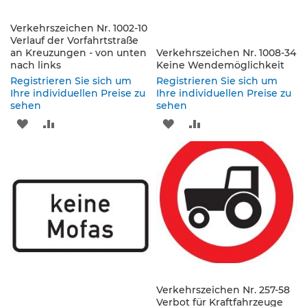
e
n
d
Verkehrszeichen Nr. 1002-10
Verlauf der Vorfahrtstraße
e
an Kreuzungen - von unten
Verkehrszeichen Nr. 1008-34
V
nach links
Keine Wendemöglichkeit
e
r
Registrieren Sie sich um
Registrieren Sie sich um
k
Ihre individuellen Preise zu
Ihre individuellen Preise zu
sehen
e
sehen
h
ZUR
ZUR
ZUR
ZUR
r
s
WUNSCHLISTE
VERGLEICHSLISTE
WUNSCHLISTE
VERGLEICHSLISTE
z
e
HINZUFÜGEN
HINZUFÜGEN
HINZUFÜGEN
HINZUFÜGEN
i
c
h
e
n
L
e
i
Verkehrszeichen Nr. 257-58
t
Verbot für Kraftfahrzeuge