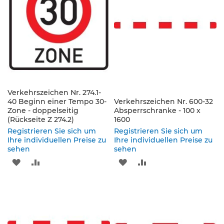
K
l
e
i
n
s
c
h
i
Verkehrszeichen Nr. 274.1-
40 Beginn einer Tempo 30-
l
Verkehrszeichen Nr. 600-32
Zone - doppelseitig
Absperrschranke - 100 x
d
(Rückseite Z 274.2)
1600
e
r
Registrieren Sie sich um
Registrieren Sie sich um
(
Ihre individuellen Preise zu
Ihre individuellen Preise zu
sehen
S
sehen
t
ZUR
ZUR
ZUR
ZUR
V
O
WUNSCHLISTE
VERGLEICHSLISTE
WUNSCHLISTE
VERGLEICHSLISTE
)
HINZUFÜGEN
HINZUFÜGEN
HINZUFÜGEN
HINZUFÜGEN
Z
u