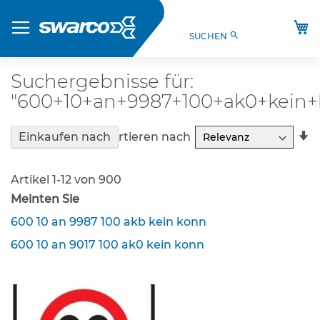
Direkt
Produkte
zum
M
search
SUCHEN
Inhalt
S
t
V
Suchergebnisse für:
O
"600+10+an+9987+100+ak0+kein+
-
V
e
In
Sortieren nach
Einkaufen nach
r
a
k
R
e
Artikel
1
-
12
von
900
h
Meinten Sie
r
s
600 10 an 9987 100 akb kein konn
z
e
600 10 an 9017 100 ak0 kein konn
i
c
h
e
n