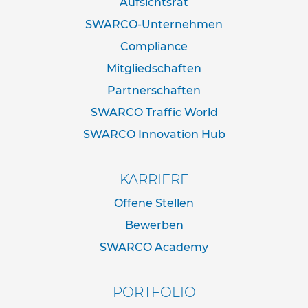
Aufsichtsrat
d
e
SWARCO-Unternehmen
r
n
Compliance
a
Mitgliedschaften
c
h
Partnerschaften
I
V
SWARCO Traffic World
Z
SWARCO Innovation Hub
N
o
r
m
KARRIERE
Offene Stellen
R
o
Bewerben
h
r
SWARCO Academy
r
a
h
PORTFOLIO
m