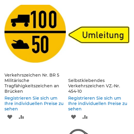
e
WUNSCHLISTE
VERGLEICHSLISTE
WUNSCHLISTE
VERGLEICHSLISTE
s
c
HINZUFÜGEN
HINZUFÜGEN
HINZUFÜGEN
HINZUFÜGEN
h
i
l
d
e
r
u
n
g
Verkehrszeichen Nr. BR 5
S
Militärische
Selbstklebendes
e
Tragfähigkeitszeichen an
Verkehrszeichen VZ.-Nr.
l
Brücken
454-10
b
Registrieren Sie sich um
Registrieren Sie sich um
s
Ihre individuellen Preise zu
Ihre individuellen Preise zu
t
sehen
sehen
k
ZUR
ZUR
ZUR
ZUR
l
e
WUNSCHLISTE
VERGLEICHSLISTE
WUNSCHLISTE
VERGLEICHSLISTE
b