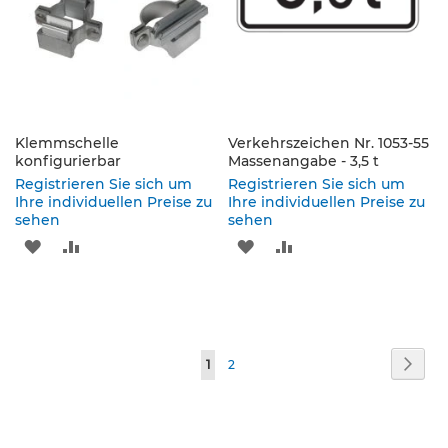
p
f
o
s
t
e
n
&
Klemmschelle
Verkehrszeichen Nr. 1053-55
P
konfigurierbar
Massenangabe - 3,5 t
f
Registrieren Sie sich um
Registrieren Sie sich um
e
Ihre individuellen Preise zu
Ihre individuellen Preise zu
i
sehen
sehen
l
ZUR
ZUR
ZUR
ZUR
z
e
WUNSCHLISTE
VERGLEICHSLISTE
WUNSCHLISTE
VERGLEICHSLISTE
i
c
HINZUFÜGEN
HINZUFÜGEN
HINZUFÜGEN
HINZUFÜGEN
h
e
Seite
n
Seite
Weit
Sie
Seite
1
2
lesen
B
e
gerade
f