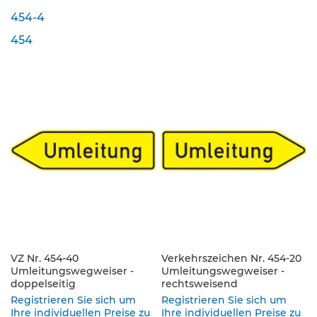
454-4
K
l
454
e
i
n
s
c
h
i
l
d
e
r
(
S
t
V
O
VZ Nr. 454-40
Verkehrszeichen Nr. 454-20
)
Umleitungswegweiser -
Umleitungswegweiser -
doppelseitig
rechtsweisend
Z
Registrieren Sie sich um
Registrieren Sie sich um
u
Ihre individuellen Preise zu
Ihre individuellen Preise zu