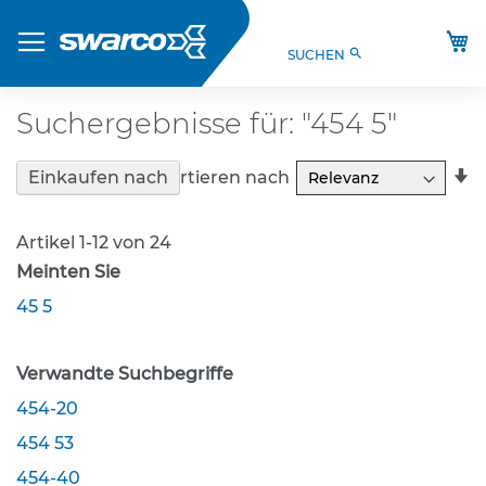
Direkt
Produkte
zum
M
search
SUCHEN
Inhalt
S
t
V
Suchergebnisse für: "454 5"
O
-
In
V
Sortieren nach
Einkaufen nach
e
a
r
R
k
Artikel
1
-
12
von
24
e
Meinten Sie
h
r
45 5
s
z
e
Verwandte Suchbegriffe
i
454-20
c
h
454 53
e
454-40
n