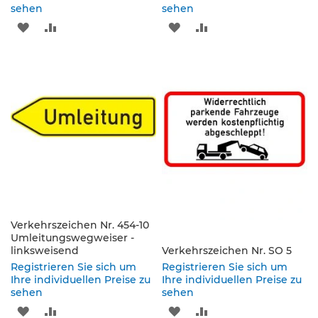
s
sehen
sehen
a
ZUR
ZUR
ZUR
ZUR
t
z
WUNSCHLISTE
VERGLEICHSLISTE
WUNSCHLISTE
VERGLEICHSLISTE
z
e
HINZUFÜGEN
HINZUFÜGEN
HINZUFÜGEN
HINZUFÜGEN
i
c
h
e
n
W
e
g
w
e
Verkehrszeichen Nr. 454-10
i
Umleitungswegweiser -
s
linksweisend
Verkehrszeichen Nr. SO 5
e
Registrieren Sie sich um
Registrieren Sie sich um
n
Ihre individuellen Preise zu
Ihre individuellen Preise zu
d
sehen
sehen
e
ZUR
ZUR
ZUR
ZUR
B