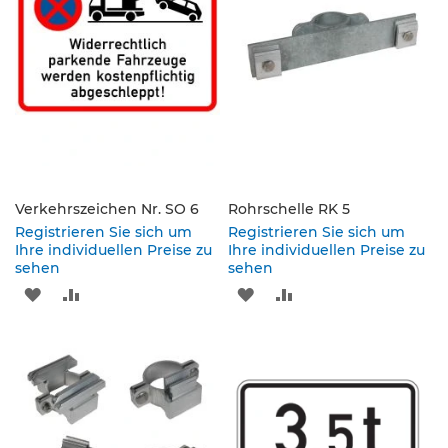
s
ä
u
l
e
n
&
L
e
i
t
Verkehrszeichen Nr. SO 6
Rohrschelle RK 5
p
Registrieren Sie sich um
Registrieren Sie sich um
l
Ihre individuellen Preise zu
Ihre individuellen Preise zu
a
sehen
sehen
t
ZUR
ZUR
ZUR
ZUR
t
e
WUNSCHLISTE
VERGLEICHSLISTE
WUNSCHLISTE
VERGLEICHSLISTE
n
HINZUFÜGEN
HINZUFÜGEN
HINZUFÜGEN
HINZUFÜGEN
L
e
i
t