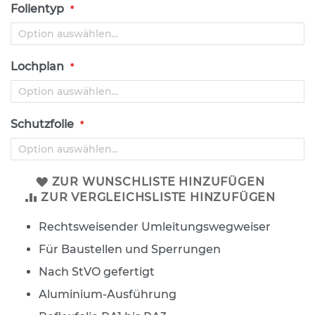
s
Folientyp
a
t
z
z
Lochplan
e
i
c
h
e
Schutzfolie
n
W
e
ZUR WUNSCHLISTE HINZUFÜGEN
g
ZUR VERGLEICHSLISTE HINZUFÜGEN
w
e
Rechtsweisender Umleitungswegweiser
i
s
Für Baustellen und Sperrungen
e
n
Nach StVO gefertigt
d
Aluminium-Ausführung
e
B