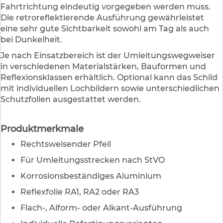
e
Fahrtrichtung eindeutig vorgegeben werden muss.
n
Die retroreflektierende Ausführung gewährleistet
d
eine sehr gute Sichtbarkeit sowohl am Tag als auch
e
V
bei Dunkelheit.
e
Je nach Einsatzbereich ist der Umleitungswegweiser
r
in verschiedenen Materialstärken, Bauformen und
k
e
Reflexionsklassen erhältlich. Optional kann das Schild
h
mit individuellen Lochbildern sowie unterschiedlichen
r
Schutzfolien ausgestattet werden.
s
z
e
Produktmerkmale
i
c
Rechtsweisender Pfeil
h
Für Umleitungsstrecken nach StVO
e
n
Korrosionsbeständiges Aluminium
L
Reflexfolie RA1, RA2 oder RA3
e
Flach-, Alform- oder Alkant-Ausführung
i
t