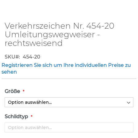
K
l
e
Verkehrszeichen Nr. 454-20
Zum
i
Anfang
Umleitungswegweiser -
n
der
s
rechtsweisend
Bildergalerie
c
h
springen
SKU
i
454-20
l
Registrieren Sie sich um Ihre individuellen Preise zu
d
sehen
e
r
(
Größe
S
t
V
O
)
Schildtyp
Z
u