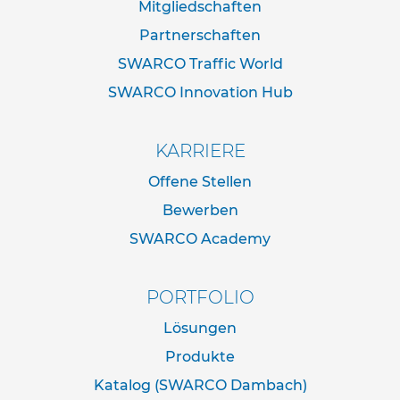
Mitgliedschaften
e
s
Partnerschaften
t
SWARCO Traffic World
i
g
SWARCO Innovation Hub
u
n
g
KARRIERE
s
t
Offene Stellen
e
c
Bewerben
h
SWARCO Academy
n
i
k
PORTFOLIO
R
Lösungen
o
h
Produkte
r
p
Katalog (SWARCO Dambach)