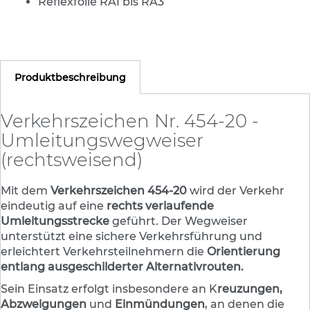
Reflexfolie RA1 bis RA3
e
s
c
h
i
l
Produktbeschreibung
d
e
r
Verkehrszeichen Nr. 454-20 -
u
Umleitungswegweiser
n
g
(rechtsweisend)
S
Mit dem
Verkehrszeichen 454-20
wird der Verkehr
e
eindeutig auf eine
rechts verlaufende
l
b
Umleitungsstrecke
geführt. Der Wegweiser
s
unterstützt eine sichere Verkehrsführung und
t
erleichtert Verkehrsteilnehmern die
Orientierung
k
entlang ausgeschilderter Alternativrouten.
l
e
Sein Einsatz erfolgt insbesondere an K
reuzungen,
b
Abzweigungen
und
Einmündungen
, an denen die