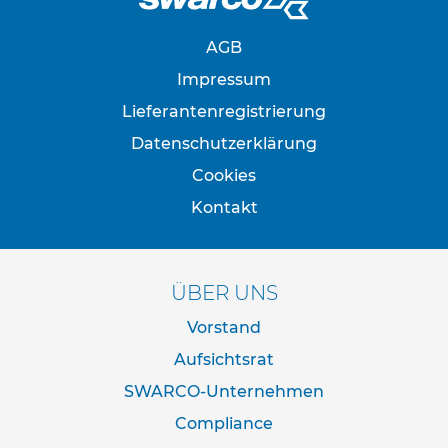
p
f
o
AGB
s
t
Impressum
e
Lieferantenregistrierung
n
&
Datenschutzerklärung
P
f
Cookies
e
Kontakt
i
l
z
e
i
ÜBER UNS
c
h
Vorstand
e
Aufsichtsrat
n
SWARCO-Unternehmen
B
e
Compliance
f