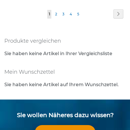
e
s
Seite
Seite
Weit
Sie
Seite
Seite
Seite
Seite
1
2
3
4
5
t
i
lesen
g
gerade
u
n
Produkte vergleichen
Seite
g
s
Sie haben keine Artikel in Ihrer Vergleichsliste
t
e
c
Mein Wunschzettel
h
n
Sie haben keine Artikel auf Ihrem Wunschzettel.
i
k
R
o
h
Sie wollen Näheres dazu wissen?
r
p