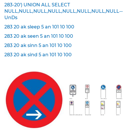
283-20') UNION ALL SELECT
K
NULL,NULL,NULL,NULL,NULL,NULL,NULL,NULL--
l
UnDs
e
i
283 20 ak sleep 5 an 101 10 100
n
283 20 ak seen 5 an 101 10 100
s
c
283 20 ak sinn 5 an 101 10 100
h
i
283 20 ak sind 5 an 101 10 100
l
d
e
r
(
S
t
V
O
)
Z
u