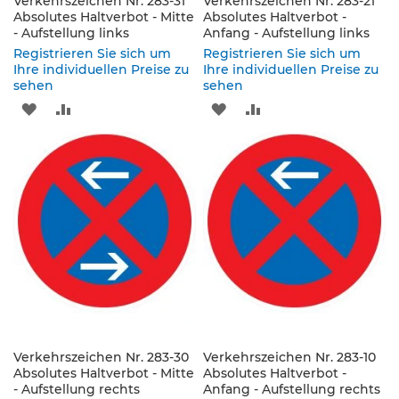
Verkehrszeichen Nr. 283-31
Verkehrszeichen Nr. 283-21
e
Absolutes Haltverbot - Mitte
Absolutes Haltverbot -
s
- Aufstellung links
Anfang - Aufstellung links
c
Registrieren Sie sich um
Registrieren Sie sich um
h
Ihre individuellen Preise zu
Ihre individuellen Preise zu
i
sehen
sehen
l
ZUR
ZUR
ZUR
ZUR
d
e
WUNSCHLISTE
VERGLEICHSLISTE
WUNSCHLISTE
VERGLEICHSLISTE
r
u
HINZUFÜGEN
HINZUFÜGEN
HINZUFÜGEN
HINZUFÜGEN
n
g
S
e
l
b
s
t
k
l
Verkehrszeichen Nr. 283-30
Verkehrszeichen Nr. 283-10
e
Absolutes Haltverbot - Mitte
Absolutes Haltverbot -
b
- Aufstellung rechts
Anfang - Aufstellung rechts