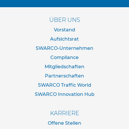
d
e
r
ÜBER UNS
n
a
Vorstand
c
h
Aufsichtsrat
I
V
SWARCO-Unternehmen
Z
Compliance
N
o
Mitgliedschaften
r
m
Partnerschaften
SWARCO Traffic World
R
o
SWARCO Innovation Hub
h
r
r
KARRIERE
a
h
Offene Stellen
m