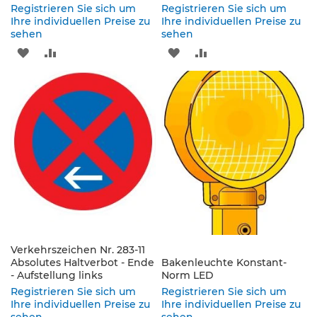
e
Registrieren Sie sich um
Registrieren Sie sich um
n
Ihre individuellen Preise zu
Ihre individuellen Preise zu
d
sehen
sehen
e
ZUR
ZUR
ZUR
ZUR
V
e
WUNSCHLISTE
VERGLEICHSLISTE
WUNSCHLISTE
VERGLEICHSLISTE
r
k
HINZUFÜGEN
HINZUFÜGEN
HINZUFÜGEN
HINZUFÜGEN
e
h
r
s
z
e
i
c
h
e
n
Verkehrszeichen Nr. 283-11
Absolutes Haltverbot - Ende
Bakenleuchte Konstant-
L
- Aufstellung links
Norm LED
e
Registrieren Sie sich um
Registrieren Sie sich um
i
Ihre individuellen Preise zu
Ihre individuellen Preise zu
t