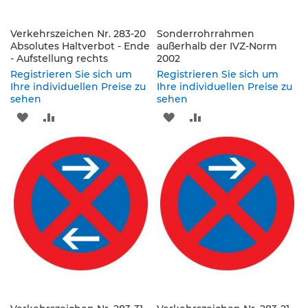
s
a
t
Verkehrszeichen Nr. 283-20
Sonderrohrrahmen
z
Absolutes Haltverbot - Ende
außerhalb der IVZ-Norm
z
- Aufstellung rechts
2002
e
Registrieren Sie sich um
Registrieren Sie sich um
i
Ihre individuellen Preise zu
Ihre individuellen Preise zu
c
sehen
sehen
h
ZUR
ZUR
ZUR
ZUR
e
n
WUNSCHLISTE
VERGLEICHSLISTE
WUNSCHLISTE
VERGLEICHSLISTE
W
HINZUFÜGEN
HINZUFÜGEN
HINZUFÜGEN
HINZUFÜGEN
e
g
w
e
i
s
e
n
d
e
B