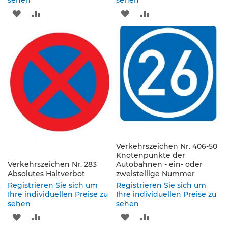
sehen
sehen
s
ZUR
ZUR
ZUR
ZUR
ä
u
WUNSCHLISTE
VERGLEICHSLISTE
WUNSCHLISTE
VERGLEICHSLISTE
l
e
HINZUFÜGEN
HINZUFÜGEN
HINZUFÜGEN
HINZUFÜGEN
n
&
L
e
i
t
p
l
a
t
Verkehrszeichen Nr. 406-50
t
Knotenpunkte der
e
Verkehrszeichen Nr. 283
Autobahnen - ein- oder
n
Absolutes Haltverbot
zweistellige Nummer
Registrieren Sie sich um
Registrieren Sie sich um
L
Ihre individuellen Preise zu
Ihre individuellen Preise zu
e
sehen
sehen
i
ZUR
ZUR
ZUR
ZUR
t