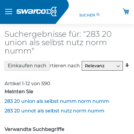
Direkt
Produkte
zum
M
search
SUCHEN
Inhalt
S
t
V
Suchergebnisse für: "283 20
O
union als selbst nutz norm
-
V
numm"
e
r
In
Sortieren nach
Einkaufen nach
k
a
e
R
h
Artikel
1
-
12
von
590
r
s
Meinten Sie
z
283 20 union als selbst numm norm numm
e
i
283 20 unnot als selbst nutz norm numm
c
h
e
Verwandte Suchbegriffe
n