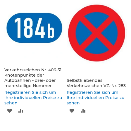
p
WUNSCHLISTE
VERGLEICHSLISTE
WUNSCHLISTE
VERGLEICHSLISTE
f
o
HINZUFÜGEN
HINZUFÜGEN
HINZUFÜGEN
HINZUFÜGEN
s
t
e
n
&
P
f
e
i
l
Verkehrszeichen Nr. 406-51
z
Knotenpunkte der
e
Autobahnen - drei- oder
Selbstklebendes
i
mehrstellige Nummer
Verkehrszeichen VZ.-Nr. 283
c
Registrieren Sie sich um
Registrieren Sie sich um
h
Ihre individuellen Preise zu
Ihre individuellen Preise zu
e
sehen
sehen
n
ZUR
ZUR
ZUR
ZUR
B
WUNSCHLISTE
VERGLEICHSLISTE
WUNSCHLISTE
VERGLEICHSLISTE
e
f
HINZUFÜGEN
HINZUFÜGEN
HINZUFÜGEN
HINZUFÜGEN