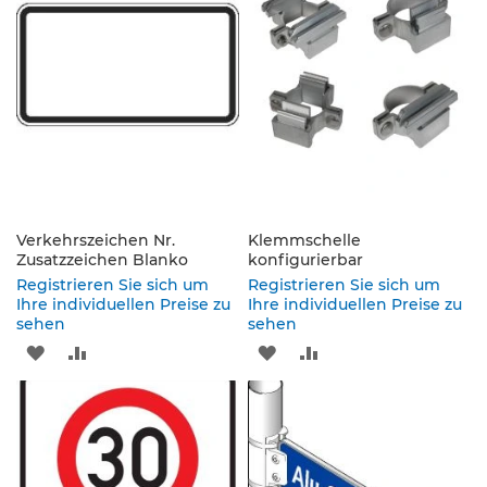
K
l
e
i
n
s
c
h
i
l
Verkehrszeichen Nr.
Klemmschelle
d
Zusatzzeichen Blanko
konfigurierbar
e
r
Registrieren Sie sich um
Registrieren Sie sich um
(
Ihre individuellen Preise zu
Ihre individuellen Preise zu
sehen
S
sehen
t
ZUR
ZUR
ZUR
ZUR
V
O
WUNSCHLISTE
VERGLEICHSLISTE
WUNSCHLISTE
VERGLEICHSLISTE
)
HINZUFÜGEN
HINZUFÜGEN
HINZUFÜGEN
HINZUFÜGEN
Z
u