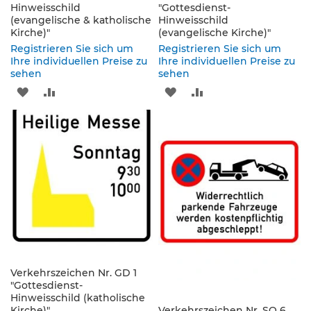
Hinweisschild
s
"Gottesdienst-
(evangelische & katholische
Hinweisschild
ä
Kirche)"
(evangelische Kirche)"
u
l
Registrieren Sie sich um
Registrieren Sie sich um
e
Ihre individuellen Preise zu
Ihre individuellen Preise zu
sehen
n
sehen
&
ZUR
ZUR
ZUR
ZUR
L
e
WUNSCHLISTE
VERGLEICHSLISTE
WUNSCHLISTE
VERGLEICHSLISTE
i
t
HINZUFÜGEN
HINZUFÜGEN
HINZUFÜGEN
HINZUFÜGEN
p
l
a
t
t
e
n
L
e
Verkehrszeichen Nr. GD 1
"Gottesdienst-
i
Hinweisschild (katholische
t
Kirche)"
Verkehrszeichen Nr. SO 6