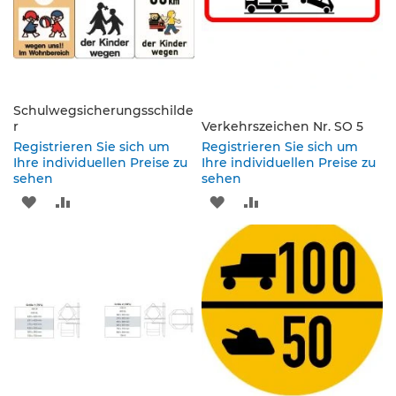
e
s
c
h
i
l
Schulwegsicherungsschilde
d
r
Verkehrszeichen Nr. SO 5
e
r
Registrieren Sie sich um
Registrieren Sie sich um
u
Ihre individuellen Preise zu
Ihre individuellen Preise zu
sehen
n
sehen
g
ZUR
ZUR
ZUR
ZUR
S
WUNSCHLISTE
VERGLEICHSLISTE
WUNSCHLISTE
VERGLEICHSLISTE
e
HINZUFÜGEN
HINZUFÜGEN
HINZUFÜGEN
HINZUFÜGEN
l
b
s
t
k
l
e
b