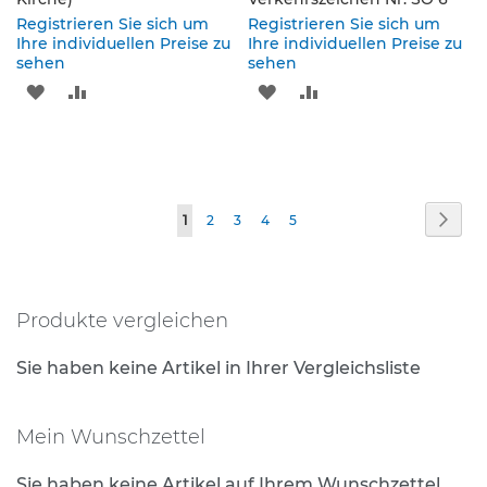
p
f
Registrieren Sie sich um
Registrieren Sie sich um
o
Ihre individuellen Preise zu
Ihre individuellen Preise zu
sehen
s
sehen
t
ZUR
ZUR
ZUR
ZUR
e
n
WUNSCHLISTE
VERGLEICHSLISTE
WUNSCHLISTE
VERGLEICHSLISTE
&
P
HINZUFÜGEN
HINZUFÜGEN
HINZUFÜGEN
HINZUFÜGEN
f
e
Seite
Seite
Weit
Sie
Seite
Seite
Seite
Seite
1
2
3
4
5
i
l
lesen
z
gerade
e
i
Produkte vergleichen
Seite
c
h
Sie haben keine Artikel in Ihrer Vergleichsliste
e
n
Mein Wunschzettel
B
e
f
Sie haben keine Artikel auf Ihrem Wunschzettel.