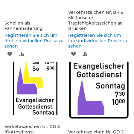
e
n
d
Verkehrszeichen Nr. BR 5
e
Militärische
Schellen als
Tragfähigkeitszeichen an
V
Fahnenhalterung
Brücken
e
r
Registrieren Sie sich um
Registrieren Sie sich um
k
Ihre individuellen Preise zu
Ihre individuellen Preise zu
sehen
e
sehen
h
ZUR
ZUR
ZUR
ZUR
r
s
WUNSCHLISTE
VERGLEICHSLISTE
WUNSCHLISTE
VERGLEICHSLISTE
z
e
HINZUFÜGEN
HINZUFÜGEN
HINZUFÜGEN
HINZUFÜGEN
i
c
h
e
n
L
e
i
Verkehrszeichen Nr. GD 3
t
"Gottesdienst-
Verkehrszeichen Nr. GD 2