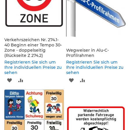
s
a
t
z
z
e
i
c
Verkehrszeichen Nr. 274.1-
40 Beginn einer Tempo 30-
h
Zone - doppelseitig
Wegweiser in Alu-C-
e
(Rückseite Z 274.2)
Profilrahmen
n
Registrieren Sie sich um
Registrieren Sie sich um
Ihre individuellen Preise zu
W
Ihre individuellen Preise zu
sehen
sehen
e
g
ZUR
ZUR
ZUR
ZUR
w
e
WUNSCHLISTE
VERGLEICHSLISTE
WUNSCHLISTE
VERGLEICHSLISTE
i
HINZUFÜGEN
HINZUFÜGEN
HINZUFÜGEN
HINZUFÜGEN
s
e
n
d
e
B