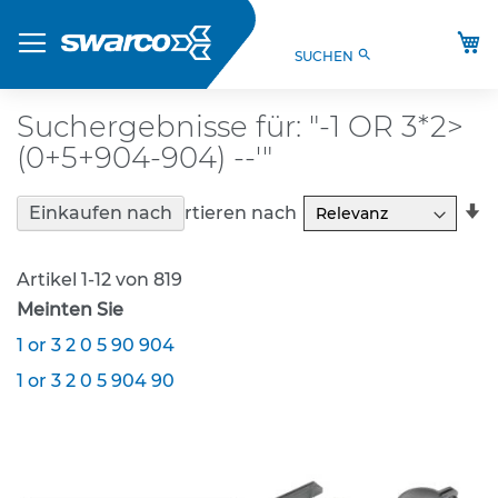
Direkt
Produkte
zum
M
search
SUCHEN
Inhalt
S
t
V
Suchergebnisse für: "-1 OR 3*2>
O
(0+5+904-904) --'"
-
V
e
In
Sortieren nach
Einkaufen nach
r
a
k
R
e
Artikel
1
-
12
von
819
h
Meinten Sie
r
s
1 or 3 2 0 5 90 904
z
e
1 or 3 2 0 5 904 90
i
c
h
e
n