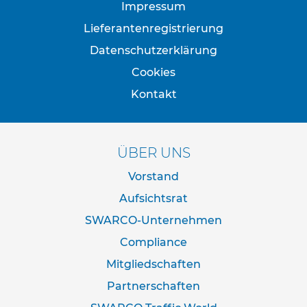
f
Impressum
o
s
Lieferantenregistrierung
t
Datenschutzerklärung
e
n
Cookies
S
Kontakt
c
h
e
l
ÜBER UNS
l
e
Vorstand
n
Aufsichtsrat
R
SWARCO-Unternehmen
o
h
Compliance
r
s
Mitgliedschaften
t
Partnerschaften
ä
n