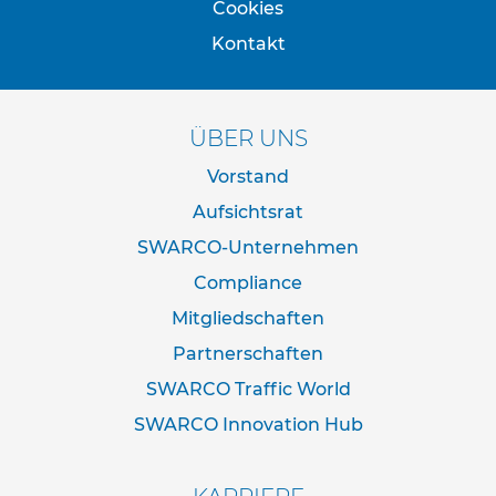
Cookies
e
s
Kontakt
c
h
i
l
ÜBER UNS
d
e
Vorstand
r
u
Aufsichtsrat
n
g
SWARCO-Unternehmen
Compliance
S
e
Mitgliedschaften
l
b
Partnerschaften
s
SWARCO Traffic World
t
k
SWARCO Innovation Hub
l
e
b