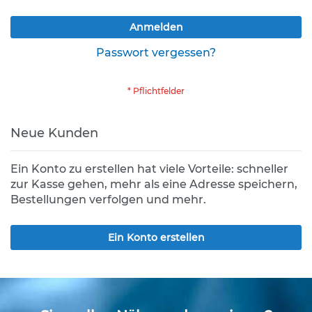
K
Anmelden
l
e
Passwort vergessen?
i
n
s
c
h
i
Neue Kunden
l
d
e
Ein Konto zu erstellen hat viele Vorteile: schneller
r
zur Kasse gehen, mehr als eine Adresse speichern,
(
Bestellungen verfolgen und mehr.
S
t
V
Ein Konto erstellen
O
)
Z
u