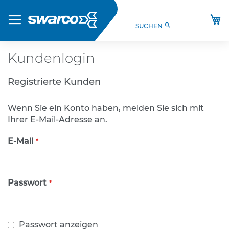
Direkt
Produkte
zum
M
search
SUCHEN
Inhalt
S
t
V
Kundenlogin
O
-
Registrierte Kunden
V
e
r
Wenn Sie ein Konto haben, melden Sie sich mit
k
Ihrer E-Mail-Adresse an.
e
h
E-Mail
r
s
z
e
Passwort
i
c
h
e
Passwort anzeigen
n