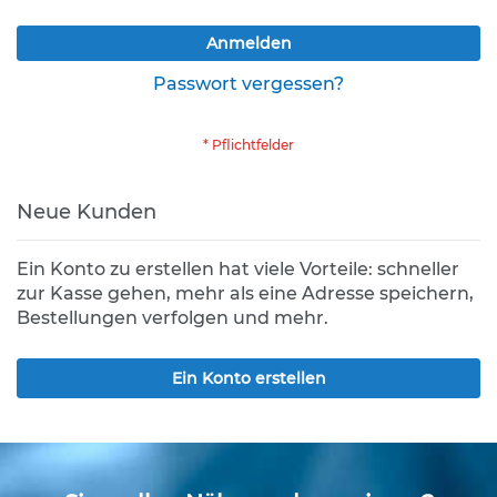
K
Anmelden
l
e
Passwort vergessen?
i
n
s
c
h
i
Neue Kunden
l
d
e
Ein Konto zu erstellen hat viele Vorteile: schneller
r
zur Kasse gehen, mehr als eine Adresse speichern,
(
Bestellungen verfolgen und mehr.
S
t
V
Ein Konto erstellen
O
)
Z
u