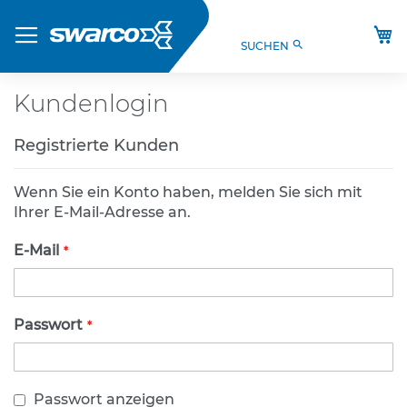
Direkt
Produkte
zum
M
search
SUCHEN
Inhalt
S
t
V
Kundenlogin
O
-
Registrierte Kunden
V
e
r
Wenn Sie ein Konto haben, melden Sie sich mit
k
Ihrer E-Mail-Adresse an.
e
h
E-Mail
r
s
z
e
Passwort
i
c
h
e
Passwort anzeigen
n