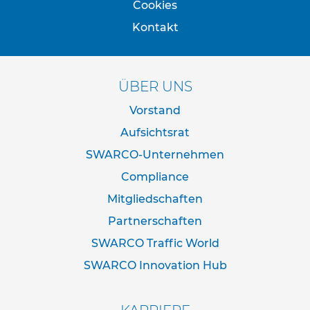
Cookies
e
s
Kontakt
c
h
i
l
ÜBER UNS
d
e
Vorstand
r
u
Aufsichtsrat
n
g
SWARCO-Unternehmen
Compliance
S
e
Mitgliedschaften
l
b
Partnerschaften
s
SWARCO Traffic World
t
k
SWARCO Innovation Hub
l
e
b