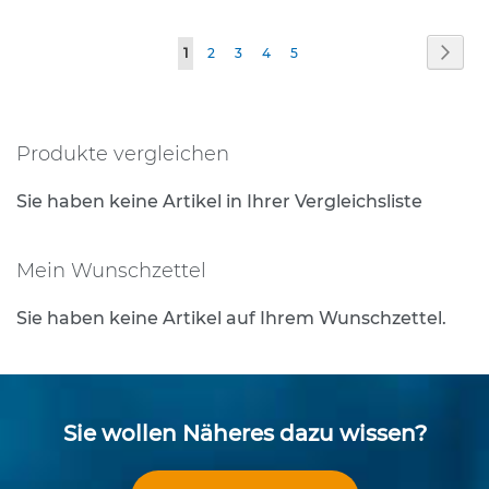
e
s
Seite
Seite
Weit
Sie
Seite
Seite
Seite
Seite
1
2
3
4
5
t
i
lesen
g
gerade
u
n
Produkte vergleichen
Seite
g
s
Sie haben keine Artikel in Ihrer Vergleichsliste
t
e
c
Mein Wunschzettel
h
n
Sie haben keine Artikel auf Ihrem Wunschzettel.
i
k
R
o
h
Sie wollen Näheres dazu wissen?
r
p