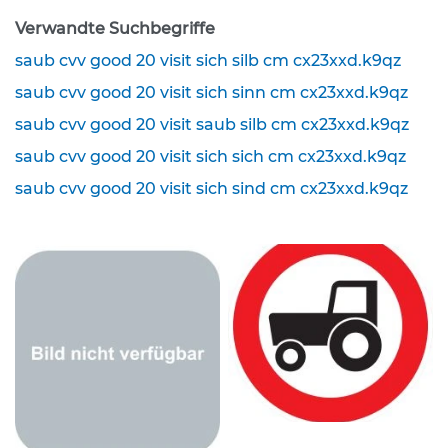
Verwandte Suchbegriffe
K
l
saub cvv good 20 visit sich silb cm cx23xxd.k9qz
e
i
saub cvv good 20 visit sich sinn cm cx23xxd.k9qz
n
saub cvv good 20 visit saub silb cm cx23xxd.k9qz
s
c
saub cvv good 20 visit sich sich cm cx23xxd.k9qz
h
i
saub cvv good 20 visit sich sind cm cx23xxd.k9qz
l
d
e
r
(
S
t
V
O
)
Z
u