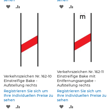
sehen
sehen
s
ZUR
ZUR
ZUR
ZUR
ä
u
WUNSCHLISTE
VERGLEICHSLISTE
WUNSCHLISTE
VERGLEICHSLISTE
l
e
HINZUFÜGEN
HINZUFÜGEN
HINZUFÜGEN
HINZUFÜGEN
n
&
L
e
i
t
p
l
a
t
Verkehrszeichen Nr. 162-11
t
Verkehrszeichen Nr. 162-10
Einstreifige Bake mit
e
Einstreifige Bake -
Entfernungsangabe -
n
Aufstellung rechts
Aufstellung rechts
Registrieren Sie sich um
Registrieren Sie sich um
L
Ihre individuellen Preise zu
Ihre individuellen Preise zu
e
sehen
sehen
i
ZUR
ZUR
ZUR
ZUR
t