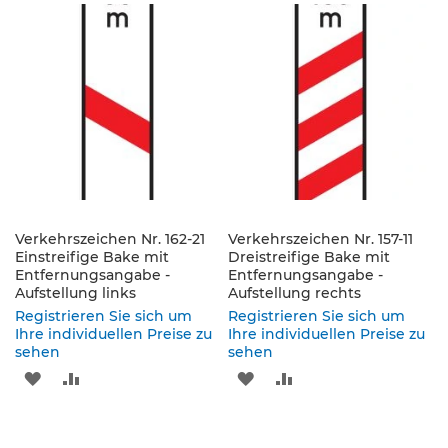
p
WUNSCHLISTE
VERGLEICHSLISTE
WUNSCHLISTE
VERGLEICHSLISTE
f
o
HINZUFÜGEN
HINZUFÜGEN
HINZUFÜGEN
HINZUFÜGEN
s
t
e
n
&
P
f
e
i
l
Verkehrszeichen Nr. 162-21
Verkehrszeichen Nr. 157-11
z
Einstreifige Bake mit
Dreistreifige Bake mit
e
Entfernungsangabe -
Entfernungsangabe -
i
Aufstellung links
Aufstellung rechts
c
Registrieren Sie sich um
Registrieren Sie sich um
h
Ihre individuellen Preise zu
Ihre individuellen Preise zu
e
sehen
sehen
n
ZUR
ZUR
ZUR
ZUR
B
WUNSCHLISTE
VERGLEICHSLISTE
WUNSCHLISTE
VERGLEICHSLISTE
e
f
HINZUFÜGEN
HINZUFÜGEN
HINZUFÜGEN
HINZUFÜGEN