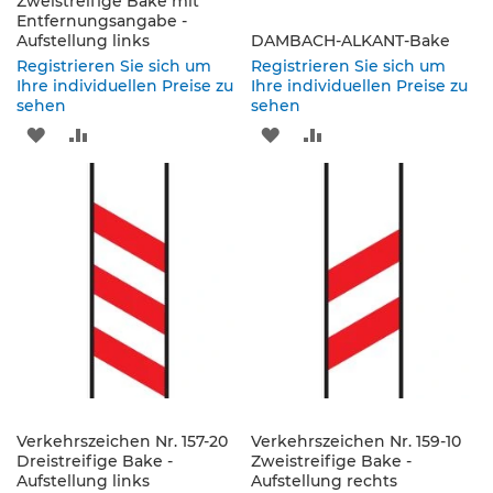
Zweistreifige Bake mit
e
Entfernungsangabe -
s
Aufstellung links
DAMBACH-ALKANT-Bake
c
Registrieren Sie sich um
Registrieren Sie sich um
h
Ihre individuellen Preise zu
Ihre individuellen Preise zu
i
sehen
sehen
l
ZUR
ZUR
ZUR
ZUR
d
e
WUNSCHLISTE
VERGLEICHSLISTE
WUNSCHLISTE
VERGLEICHSLISTE
r
u
HINZUFÜGEN
HINZUFÜGEN
HINZUFÜGEN
HINZUFÜGEN
n
g
S
e
l
b
s
t
k
l
Verkehrszeichen Nr. 157-20
Verkehrszeichen Nr. 159-10
e
Dreistreifige Bake -
Zweistreifige Bake -
b
Aufstellung links
Aufstellung rechts