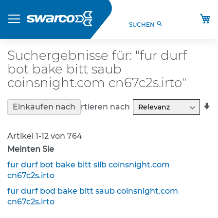
Direkt
Produkte
zum
M
search
SUCHEN
Inhalt
S
t
V
Suchergebnisse für: "fur durf
O
bot bake bitt saub
-
V
coinsnight.com cn67c2s.irto"
e
r
In
Sortieren nach
Einkaufen nach
k
a
e
R
h
Artikel
1
-
12
von
764
r
s
Meinten Sie
z
fur durf bot bake bitt silb coinsnight.com
e
cn67c2s.irto
i
c
fur durf bod bake bitt saub coinsnight.com
h
cn67c2s.irto
e
n