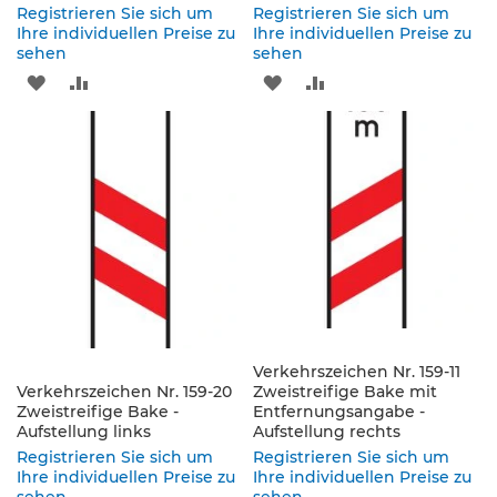
e
Registrieren Sie sich um
Registrieren Sie sich um
n
Ihre individuellen Preise zu
Ihre individuellen Preise zu
d
sehen
sehen
e
ZUR
ZUR
ZUR
ZUR
V
e
WUNSCHLISTE
VERGLEICHSLISTE
WUNSCHLISTE
VERGLEICHSLISTE
r
k
HINZUFÜGEN
HINZUFÜGEN
HINZUFÜGEN
HINZUFÜGEN
e
h
r
s
z
e
i
c
h
e
Verkehrszeichen Nr. 159-11
n
Verkehrszeichen Nr. 159-20
Zweistreifige Bake mit
Zweistreifige Bake -
Entfernungsangabe -
L
Aufstellung links
Aufstellung rechts
e
Registrieren Sie sich um
Registrieren Sie sich um
i
Ihre individuellen Preise zu
Ihre individuellen Preise zu
t