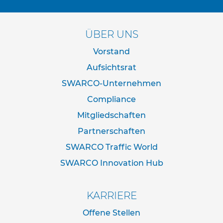
d
e
r
ÜBER UNS
n
a
Vorstand
c
h
Aufsichtsrat
I
V
SWARCO-Unternehmen
Z
Compliance
N
o
Mitgliedschaften
r
m
Partnerschaften
SWARCO Traffic World
R
o
SWARCO Innovation Hub
h
r
r
KARRIERE
a
h
Offene Stellen
m