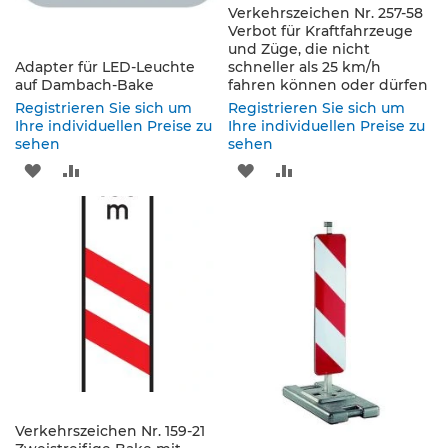
s
Verkehrszeichen Nr. 257-58
a
Verbot für Kraftfahrzeuge
t
und Züge, die nicht
z
Adapter für LED-Leuchte
schneller als 25 km/h
z
auf Dambach-Bake
fahren können oder dürfen
e
Registrieren Sie sich um
Registrieren Sie sich um
i
Ihre individuellen Preise zu
Ihre individuellen Preise zu
c
sehen
sehen
h
ZUR
ZUR
ZUR
ZUR
e
n
WUNSCHLISTE
VERGLEICHSLISTE
WUNSCHLISTE
VERGLEICHSLISTE
W
HINZUFÜGEN
HINZUFÜGEN
HINZUFÜGEN
HINZUFÜGEN
e
g
w
e
i
s
e
n
d
e
Verkehrszeichen Nr. 159-21
B