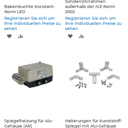
s
Sonderrohrrahmen
a
Bakenleuchte Konstant-
außerhalb der IVZ-Norm
Norm LED
t
2002
z
Registrieren Sie sich um
Registrieren Sie sich um
z
Ihre individuellen Preise zu
Ihre individuellen Preise zu
e
sehen
sehen
i
ZUR
ZUR
ZUR
ZUR
c
h
WUNSCHLISTE
VERGLEICHSLISTE
WUNSCHLISTE
VERGLEICHSLISTE
e
n
HINZUFÜGEN
HINZUFÜGEN
HINZUFÜGEN
HINZUFÜGEN
W
e
g
w
e
i
s
e
n
d
e
Spiegelheizung für Alu-
Halterungen für Kunststoff-
Gehäuse (AR)
B
Spiegel mit Alu-Gehäuse