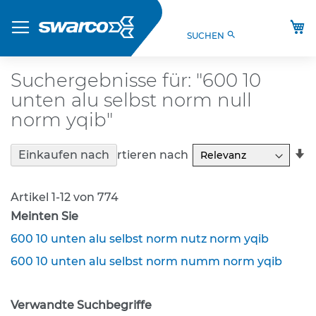
Direkt
Produkte
zum
M
search
SUCHEN
Inhalt
S
t
V
Suchergebnisse für: "600 10
O
unten alu selbst norm null
-
V
norm yqib"
e
r
In
Sortieren nach
Einkaufen nach
k
a
e
R
h
Artikel
1
-
12
von
774
r
s
Meinten Sie
z
600 10 unten alu selbst norm nutz norm yqib
e
i
600 10 unten alu selbst norm numm norm yqib
c
h
e
Verwandte Suchbegriffe
n