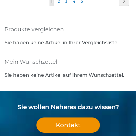
Seite
Weit
Sie
Seite
Seite
Seite
Seite
1
2
3
4
5
e
s
lesen
t
gerade
i
g
Produkte vergleichen
Seite
u
n
Sie haben keine Artikel in Ihrer Vergleichsliste
g
s
t
Mein Wunschzettel
e
c
Sie haben keine Artikel auf Ihrem Wunschzettel.
h
n
i
k
Sie wollen Näheres dazu wissen?
R
o
h
Kontakt
r
p