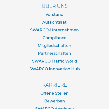
d
ÜBER UNS
e
r
Vorstand
n
a
Aufsichtsrat
c
SWARCO-Unternehmen
h
I
Compliance
V
Z
Mitgliedschaften
N
o
Partnerschaften
r
SWARCO Traffic World
m
SWARCO Innovation Hub
R
o
h
KARRIERE
r
r
Offene Stellen
a
h
Bewerben
m
SWARCO Academy