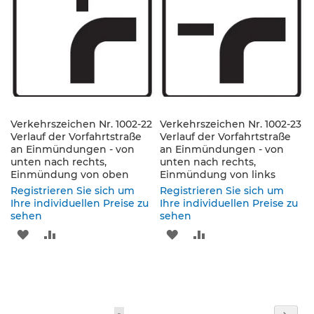
p
HINZUFÜGEN
HINZUFÜGEN
HINZUFÜGEN
HINZUFÜGEN
f
o
s
t
e
n
&
P
f
Verkehrszeichen Nr. 1002-22
Verkehrszeichen Nr. 1002-23
e
Verlauf der Vorfahrtstraße
Verlauf der Vorfahrtstraße
i
an Einmündungen - von
an Einmündungen - von
l
unten nach rechts,
unten nach rechts,
z
Einmündung von oben
Einmündung von links
e
Registrieren Sie sich um
Registrieren Sie sich um
i
Ihre individuellen Preise zu
Ihre individuellen Preise zu
c
sehen
sehen
h
ZUR
ZUR
ZUR
ZUR
e
n
WUNSCHLISTE
VERGLEICHSLISTE
WUNSCHLISTE
VERGLEICHSLISTE
B
HINZUFÜGEN
HINZUFÜGEN
HINZUFÜGEN
HINZUFÜGEN
e
f
Seite