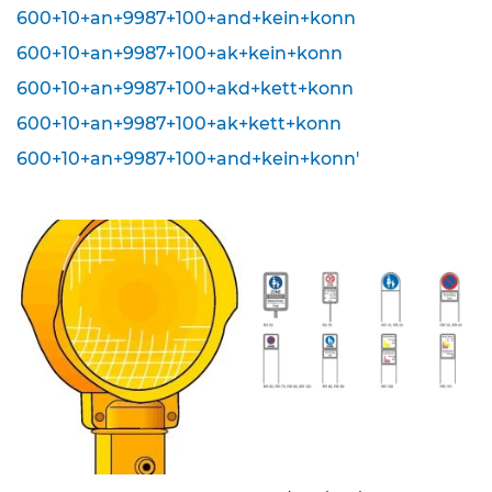
600+10+an+9987+100+and+kein+konn
K
600+10+an+9987+100+ak+kein+konn
l
e
600+10+an+9987+100+akd+kett+konn
i
n
600+10+an+9987+100+ak+kett+konn
s
600+10+an+9987+100+and+kein+konn'
c
h
i
l
d
e
r
(
S
t
V
O
)
Z
u