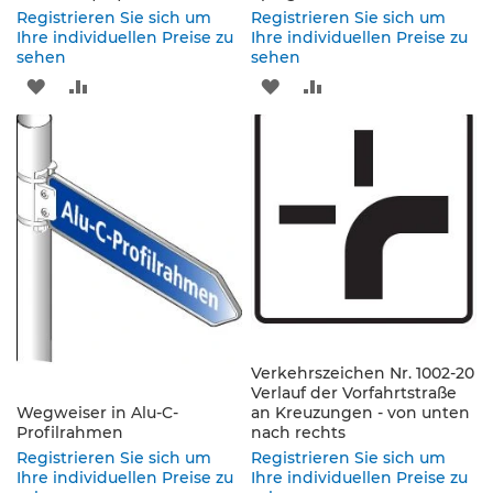
e
Registrieren Sie sich um
Registrieren Sie sich um
s
Ihre individuellen Preise zu
Ihre individuellen Preise zu
c
sehen
sehen
h
ZUR
ZUR
ZUR
ZUR
i
l
WUNSCHLISTE
VERGLEICHSLISTE
WUNSCHLISTE
VERGLEICHSLISTE
d
e
HINZUFÜGEN
HINZUFÜGEN
HINZUFÜGEN
HINZUFÜGEN
r
u
n
g
S
e
l
b
s
Verkehrszeichen Nr. 1002-20
t
Verlauf der Vorfahrtstraße
k
Wegweiser in Alu-C-
an Kreuzungen - von unten
Profilrahmen
l
nach rechts
e
Registrieren Sie sich um
Registrieren Sie sich um
b
Ihre individuellen Preise zu
Ihre individuellen Preise zu