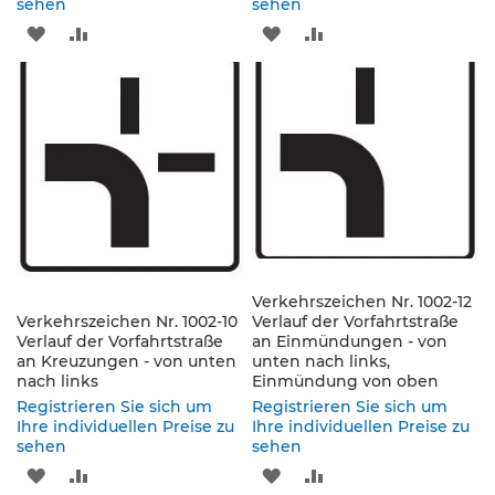
e
sehen
sehen
n
ZUR
ZUR
ZUR
ZUR
d
e
WUNSCHLISTE
VERGLEICHSLISTE
WUNSCHLISTE
VERGLEICHSLISTE
V
e
HINZUFÜGEN
HINZUFÜGEN
HINZUFÜGEN
HINZUFÜGEN
r
k
e
h
r
s
z
e
i
Verkehrszeichen Nr. 1002-12
c
Verkehrszeichen Nr. 1002-10
Verlauf der Vorfahrtstraße
h
Verlauf der Vorfahrtstraße
an Einmündungen - von
e
an Kreuzungen - von unten
unten nach links,
n
nach links
Einmündung von oben
Registrieren Sie sich um
Registrieren Sie sich um
L
Ihre individuellen Preise zu
Ihre individuellen Preise zu
e
sehen
sehen
i
ZUR
ZUR
ZUR
ZUR
t