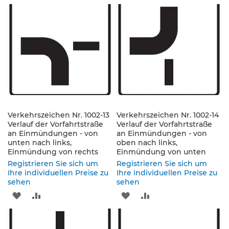
s
WUNSCHLISTE
VERGLEICHSLISTE
WUNSCHLISTE
VERGLEICHSLISTE
ä
u
HINZUFÜGEN
HINZUFÜGEN
HINZUFÜGEN
HINZUFÜGEN
l
e
n
&
L
e
i
t
p
Verkehrszeichen Nr. 1002-13
Verkehrszeichen Nr. 1002-14
l
Verlauf der Vorfahrtstraße
Verlauf der Vorfahrtstraße
a
an Einmündungen - von
an Einmündungen - von
t
unten nach links,
oben nach links,
t
Einmündung von rechts
Einmündung von unten
e
Registrieren Sie sich um
Registrieren Sie sich um
n
Ihre individuellen Preise zu
Ihre individuellen Preise zu
sehen
sehen
L
ZUR
ZUR
ZUR
ZUR
e
i
WUNSCHLISTE
VERGLEICHSLISTE
WUNSCHLISTE
VERGLEICHSLISTE
t