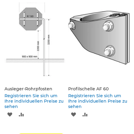
s
WUNSCHLISTE
VERGLEICHSLISTE
WUNSCHLISTE
VERGLEICHSLISTE
ä
u
HINZUFÜGEN
HINZUFÜGEN
HINZUFÜGEN
HINZUFÜGEN
l
e
n
&
L
e
i
t
p
l
a
t
t
Ausleger-Rohrpfosten
Profilschelle AF 60
e
Registrieren Sie sich um
Registrieren Sie sich um
n
Ihre individuellen Preise zu
Ihre individuellen Preise zu
sehen
sehen
L
ZUR
ZUR
ZUR
ZUR
e
i
WUNSCHLISTE
VERGLEICHSLISTE
WUNSCHLISTE
VERGLEICHSLISTE
t