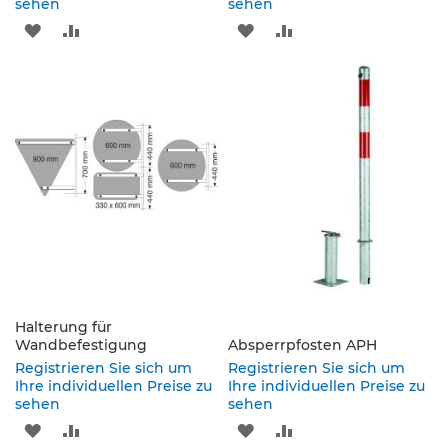
e
sehen
sehen
n
ZUR
ZUR
ZUR
ZUR
d
e
WUNSCHLISTE
VERGLEICHSLISTE
WUNSCHLISTE
VERGLEICHSLISTE
V
e
HINZUFÜGEN
HINZUFÜGEN
HINZUFÜGEN
HINZUFÜGEN
r
k
e
h
r
s
z
e
i
c
h
e
Halterung für
n
Wandbefestigung
Absperrpfosten APH
Registrieren Sie sich um
Registrieren Sie sich um
L
Ihre individuellen Preise zu
Ihre individuellen Preise zu
e
sehen
sehen
i
ZUR
ZUR
ZUR
ZUR
t