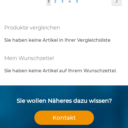
Seite
Weit
Sie
Seite
Seite
Seite
Seite
1
2
3
4
5
e
s
lesen
t
gerade
i
g
Produkte vergleichen
Seite
u
n
Sie haben keine Artikel in Ihrer Vergleichsliste
g
s
t
Mein Wunschzettel
e
c
Sie haben keine Artikel auf Ihrem Wunschzettel.
h
n
i
k
Sie wollen Näheres dazu wissen?
R
o
h
Kontakt
r
p