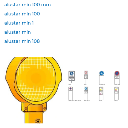
alustar min 100 mm
K
alustar min 100
l
e
alustar min 1
i
n
alustar min
s
alustar min 108
c
h
i
l
d
e
r
(
S
t
V
O
)
Z
u