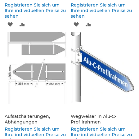
e
Registrieren Sie sich um
Registrieren Sie sich um
s
Ihre individuellen Preise zu
Ihre individuellen Preise zu
c
sehen
sehen
h
ZUR
ZUR
ZUR
ZUR
i
l
WUNSCHLISTE
VERGLEICHSLISTE
WUNSCHLISTE
VERGLEICHSLISTE
d
e
HINZUFÜGEN
HINZUFÜGEN
HINZUFÜGEN
HINZUFÜGEN
r
u
n
g
S
e
l
b
s
t
k
Aufsatzhalterungen,
Wegweiser in Alu-C-
Abhängungen
l
Profilrahmen
e
Registrieren Sie sich um
Registrieren Sie sich um
b
Ihre individuellen Preise zu
Ihre individuellen Preise zu