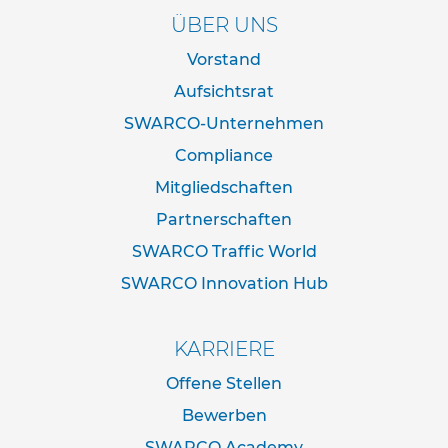
d
ÜBER UNS
e
r
Vorstand
n
a
Aufsichtsrat
c
SWARCO-Unternehmen
h
I
Compliance
V
Z
Mitgliedschaften
N
o
Partnerschaften
r
SWARCO Traffic World
m
SWARCO Innovation Hub
R
o
h
KARRIERE
r
r
Offene Stellen
a
h
Bewerben
m
SWARCO Academy