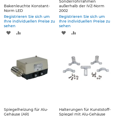
s
Sonderrohrrahmen
a
Bakenleuchte Konstant-
außerhalb der IVZ-Norm
Norm LED
t
2002
z
Registrieren Sie sich um
Registrieren Sie sich um
z
Ihre individuellen Preise zu
Ihre individuellen Preise zu
e
sehen
sehen
i
ZUR
ZUR
ZUR
ZUR
c
h
WUNSCHLISTE
VERGLEICHSLISTE
WUNSCHLISTE
VERGLEICHSLISTE
e
n
HINZUFÜGEN
HINZUFÜGEN
HINZUFÜGEN
HINZUFÜGEN
W
e
g
w
e
i
s
e
n
d
e
Spiegelheizung für Alu-
Halterungen für Kunststoff-
Gehäuse (AR)
B
Spiegel mit Alu-Gehäuse