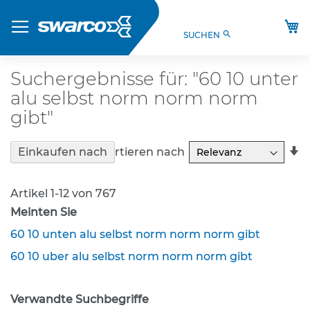
Direkt
Produkte
zum
M
search
SUCHEN
Inhalt
S
t
V
Suchergebnisse für: "60 10 unter
O
alu selbst norm norm norm
-
V
gibt"
e
r
In
Sortieren nach
Einkaufen nach
k
a
e
R
h
Artikel
1
-
12
von
767
r
s
Meinten Sie
z
60 10 unten alu selbst norm norm norm gibt
e
i
60 10 uber alu selbst norm norm norm gibt
c
h
e
Verwandte Suchbegriffe
n