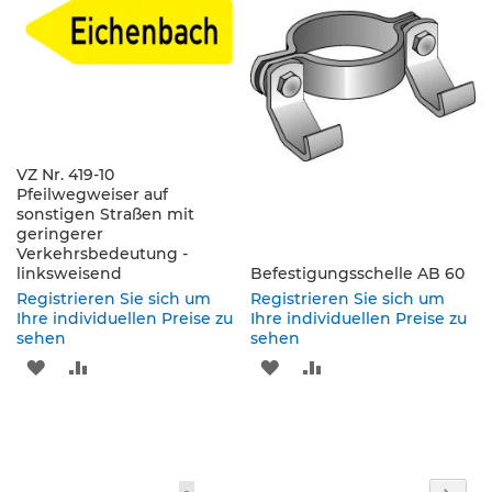
p
HINZUFÜGEN
HINZUFÜGEN
HINZUFÜGEN
HINZUFÜGEN
f
o
s
t
e
n
&
P
VZ Nr. 419-10
f
Pfeilwegweiser auf
e
sonstigen Straßen mit
i
geringerer
l
Verkehrsbedeutung -
z
linksweisend
Befestigungsschelle AB 60
e
Registrieren Sie sich um
Registrieren Sie sich um
i
Ihre individuellen Preise zu
Ihre individuellen Preise zu
c
sehen
sehen
h
ZUR
ZUR
ZUR
ZUR
e
n
WUNSCHLISTE
VERGLEICHSLISTE
WUNSCHLISTE
VERGLEICHSLISTE
B
HINZUFÜGEN
HINZUFÜGEN
HINZUFÜGEN
HINZUFÜGEN
e
f
Seite