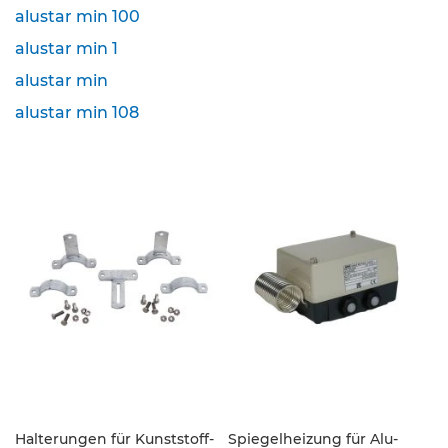
alustar min 100
K
alustar min 1
l
e
alustar min
i
n
alustar min 108
s
c
h
i
l
d
e
r
(
S
t
V
O
)
Z
u
Halterungen für Kunststoff-
Spiegelheizung für Alu-