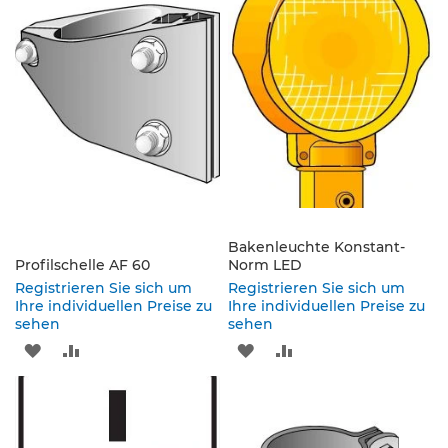
s
HINZUFÜGEN
HINZUFÜGEN
HINZUFÜGEN
HINZUFÜGEN
ä
u
l
e
n
&
L
e
i
t
p
l
Bakenleuchte Konstant-
a
Profilschelle AF 60
Norm LED
t
Registrieren Sie sich um
Registrieren Sie sich um
t
Ihre individuellen Preise zu
Ihre individuellen Preise zu
e
sehen
sehen
n
ZUR
ZUR
ZUR
ZUR
L
WUNSCHLISTE
VERGLEICHSLISTE
WUNSCHLISTE
VERGLEICHSLISTE
e
i
HINZUFÜGEN
HINZUFÜGEN
HINZUFÜGEN
HINZUFÜGEN
t