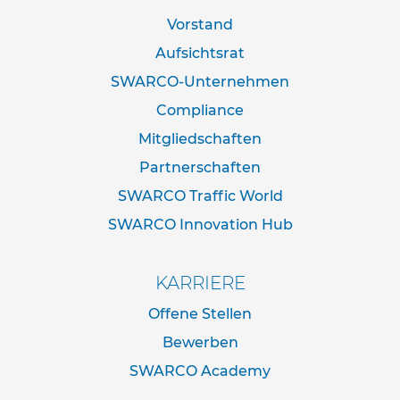
d
Vorstand
e
r
Aufsichtsrat
n
a
SWARCO-Unternehmen
c
Compliance
h
I
Mitgliedschaften
V
Z
Partnerschaften
N
o
SWARCO Traffic World
r
SWARCO Innovation Hub
m
R
KARRIERE
o
h
Offene Stellen
r
r
Bewerben
a
h
SWARCO Academy
m