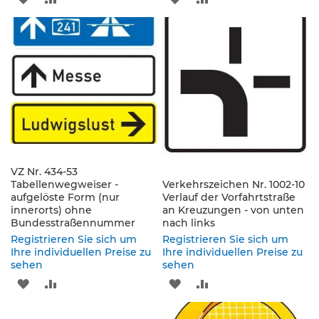
e
n
WUNSCHLISTE
VERGLEICHSLISTE
WUNSCHLISTE
VERGLEICHSLISTE
d
e
HINZUFÜGEN
HINZUFÜGEN
HINZUFÜGEN
HINZUFÜGEN
V
e
r
k
e
h
r
s
z
VZ Nr. 434-53
e
Tabellenwegweiser -
Verkehrszeichen Nr. 1002-10
i
aufgelöste Form (nur
Verlauf der Vorfahrtstraße
c
innerorts) ohne
an Kreuzungen - von unten
h
Bundesstraßennummer
nach links
e
Registrieren Sie sich um
Registrieren Sie sich um
n
Ihre individuellen Preise zu
Ihre individuellen Preise zu
sehen
sehen
L
ZUR
ZUR
ZUR
ZUR
e
i
WUNSCHLISTE
VERGLEICHSLISTE
WUNSCHLISTE
VERGLEICHSLISTE
t