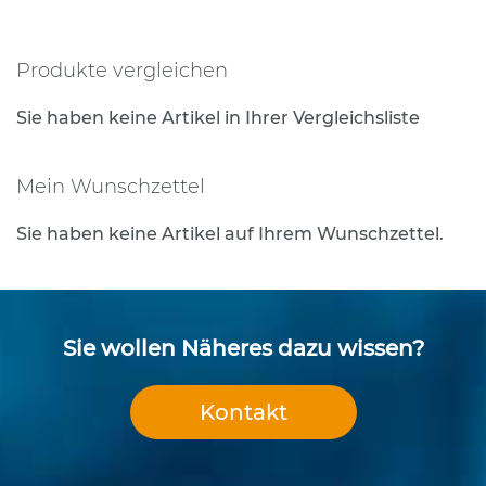
lesen
e
s
gerade
t
Produkte vergleichen
Seite
i
g
Sie haben keine Artikel in Ihrer Vergleichsliste
u
n
g
Mein Wunschzettel
s
t
e
Sie haben keine Artikel auf Ihrem Wunschzettel.
c
h
n
i
k
Sie wollen Näheres dazu wissen?
R
o
Kontakt
h
r
p