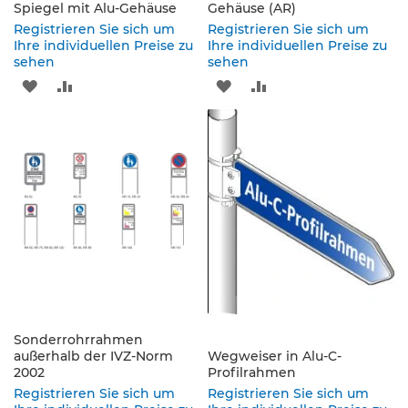
s
Spiegel mit Alu-Gehäuse
Gehäuse (AR)
a
Registrieren Sie sich um
Registrieren Sie sich um
t
Ihre individuellen Preise zu
Ihre individuellen Preise zu
z
sehen
sehen
z
ZUR
ZUR
ZUR
ZUR
e
i
WUNSCHLISTE
VERGLEICHSLISTE
WUNSCHLISTE
VERGLEICHSLISTE
c
h
HINZUFÜGEN
HINZUFÜGEN
HINZUFÜGEN
HINZUFÜGEN
e
n
W
e
g
w
e
i
s
e
Sonderrohrrahmen
n
außerhalb der IVZ-Norm
Wegweiser in Alu-C-
d
2002
Profilrahmen
e
Registrieren Sie sich um
Registrieren Sie sich um
B