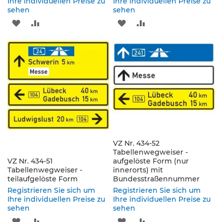
Ihre individuellen Preise zu
Ihre individuellen Preise zu
e
sehen
sehen
s
ZUR
ZUR
ZUR
ZUR
c
h
WUNSCHLISTE
VERGLEICHSLISTE
WUNSCHLISTE
VERGLEICHSLISTE
i
l
HINZUFÜGEN
HINZUFÜGEN
HINZUFÜGEN
HINZUFÜGEN
d
e
r
u
n
g
S
e
VZ Nr. 434-52
l
Tabellenwegweiser -
b
VZ Nr. 434-51
aufgelöste Form (nur
s
Tabellenwegweiser -
innerorts) mit
t
teilaufgelöste Form
Bundesstraßennummer
k
Registrieren Sie sich um
Registrieren Sie sich um
l
Ihre individuellen Preise zu
Ihre individuellen Preise zu
e
sehen
sehen
b
ZUR
ZUR
ZUR
ZUR