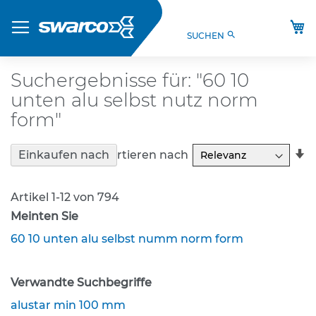
Direkt
Produkte
zum
M
search
SUCHEN
Inhalt
S
t
V
Suchergebnisse für: "60 10
O
unten alu selbst nutz norm
-
V
form"
e
r
In
Sortieren nach
Einkaufen nach
k
a
e
R
h
Artikel
1
-
12
von
794
r
s
Meinten Sie
z
60 10 unten alu selbst numm norm form
e
i
c
Verwandte Suchbegriffe
h
e
alustar min 100 mm
n