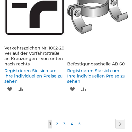
p
f
o
s
t
e
n
&
P
Verkehrszeichen Nr. 1002-20
f
Verlauf der Vorfahrtstraße
e
an Kreuzungen - von unten
i
nach rechts
Befestigungsschelle AB 60
l
Registrieren Sie sich um
Registrieren Sie sich um
z
Ihre individuellen Preise zu
Ihre individuellen Preise zu
e
sehen
sehen
i
ZUR
ZUR
ZUR
ZUR
c
h
WUNSCHLISTE
VERGLEICHSLISTE
WUNSCHLISTE
VERGLEICHSLISTE
e
n
HINZUFÜGEN
HINZUFÜGEN
HINZUFÜGEN
HINZUFÜGEN
B
Seite
Seite
Weit
e
Sie
Seite
Seite
Seite
Seite
1
2
3
4
5
f