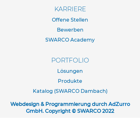
e
n
KARRIERE
R
Offene Stellen
o
Bewerben
h
r
SWARCO Academy
u
m
r
PORTFOLIO
a
n
Lösungen
d
u
Produkte
n
g
Katalog (SWARCO Dambach)
e
n
Webdesign & Programmierung durch
AdZurro
GmbH
. Copyright © SWARCO 2022
S
o
n
d
e