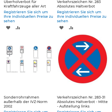
Überholverbot für
Verkehrszeichen Nr. 283
s
Kraftfahrzeuge aller Art
Absolutes Haltverbot
ä
Registrieren Sie sich um
Registrieren Sie sich um
u
Ihre individuellen Preise zu
Ihre individuellen Preise zu
l
sehen
sehen
e
n
ZUR
ZUR
ZUR
ZUR
&
L
WUNSCHLISTE
VERGLEICHSLISTE
WUNSCHLISTE
VERGLEICHSLISTE
e
HINZUFÜGEN
HINZUFÜGEN
HINZUFÜGEN
HINZUFÜGEN
i
t
p
l
a
t
t
e
n
L
Sonderrohrrahmen
Verkehrszeichen Nr. 283-31
e
außerhalb der IVZ-Norm
Absolutes Haltverbot - Mitte
i
2002
- Aufstellung links
t