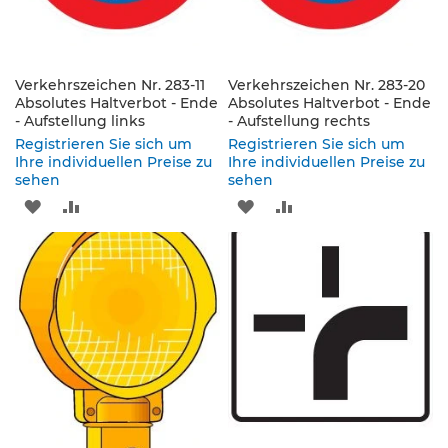
e
s
c
h
Verkehrszeichen Nr. 283-11
Verkehrszeichen Nr. 283-20
i
Absolutes Haltverbot - Ende
Absolutes Haltverbot - Ende
l
- Aufstellung links
- Aufstellung rechts
d
Registrieren Sie sich um
Registrieren Sie sich um
e
Ihre individuellen Preise zu
Ihre individuellen Preise zu
r
sehen
sehen
u
n
ZUR
ZUR
ZUR
ZUR
g
WUNSCHLISTE
VERGLEICHSLISTE
WUNSCHLISTE
VERGLEICHSLISTE
S
HINZUFÜGEN
HINZUFÜGEN
HINZUFÜGEN
HINZUFÜGEN
e
l
b
s
t
k
l
e
b