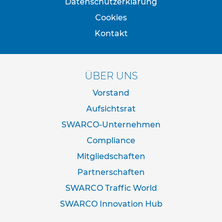
Datenschutzerklärung
d
e
Cookies
r
n
Kontakt
a
c
h
I
ÜBER UNS
V
Z
Vorstand
N
o
Aufsichtsrat
r
SWARCO-Unternehmen
m
Compliance
R
o
Mitgliedschaften
h
Partnerschaften
r
r
SWARCO Traffic World
a
h
SWARCO Innovation Hub
m