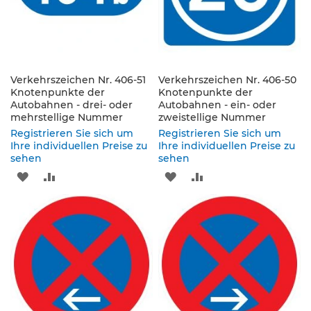
s
a
t
z
z
e
Verkehrszeichen Nr. 406-51
Verkehrszeichen Nr. 406-50
i
Knotenpunkte der
Knotenpunkte der
c
Autobahnen - drei- oder
Autobahnen - ein- oder
h
mehrstellige Nummer
zweistellige Nummer
e
Registrieren Sie sich um
Registrieren Sie sich um
n
Ihre individuellen Preise zu
Ihre individuellen Preise zu
sehen
sehen
W
e
ZUR
ZUR
ZUR
ZUR
g
WUNSCHLISTE
VERGLEICHSLISTE
WUNSCHLISTE
VERGLEICHSLISTE
w
e
HINZUFÜGEN
HINZUFÜGEN
HINZUFÜGEN
HINZUFÜGEN
i
s
e
n
d
e
B