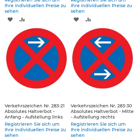
Registrieren Sie sich um
Registrieren Sie sich um
p
Ihre individuellen Preise zu
Ihre individuellen Preise zu
f
sehen
sehen
o
s
ZUR
ZUR
ZUR
ZUR
t
e
WUNSCHLISTE
VERGLEICHSLISTE
WUNSCHLISTE
VERGLEICHSLISTE
n
HINZUFÜGEN
HINZUFÜGEN
HINZUFÜGEN
HINZUFÜGEN
&
P
f
e
i
l
z
e
i
c
h
Verkehrszeichen Nr. 283-21
Verkehrszeichen Nr. 283-30
e
Absolutes Haltverbot -
Absolutes Haltverbot - Mitte
n
Anfang - Aufstellung links
- Aufstellung rechts
Registrieren Sie sich um
Registrieren Sie sich um
B
Ihre individuellen Preise zu
Ihre individuellen Preise zu
e
sehen
sehen
f