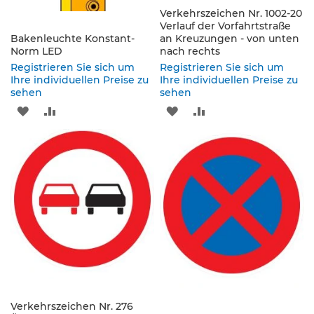
e
Verkehrszeichen Nr. 1002-20
n
Verlauf der Vorfahrtstraße
d
Bakenleuchte Konstant-
an Kreuzungen - von unten
e
Norm LED
nach rechts
V
Registrieren Sie sich um
Registrieren Sie sich um
e
Ihre individuellen Preise zu
Ihre individuellen Preise zu
r
sehen
sehen
k
e
ZUR
ZUR
ZUR
ZUR
h
r
WUNSCHLISTE
VERGLEICHSLISTE
WUNSCHLISTE
VERGLEICHSLISTE
s
HINZUFÜGEN
HINZUFÜGEN
HINZUFÜGEN
HINZUFÜGEN
z
e
i
c
h
e
n
L
e
i
Verkehrszeichen Nr. 276
t