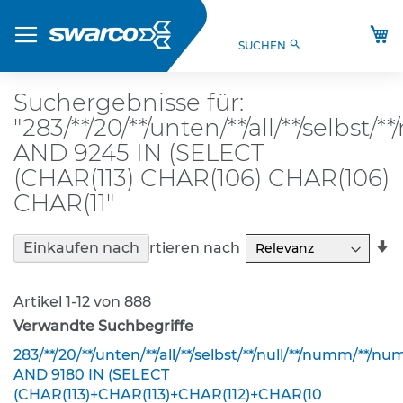
Direkt
Produkte
zum
M
search
SUCHEN
Inhalt
S
t
V
Suchergebnisse für:
O
"283/**/20/**/unten/**/all/**/selbst
-
V
AND 9245 IN (SELECT
e
(CHAR(113) CHAR(106) CHAR(106)
r
CHAR(11"
k
e
h
In
Sortieren nach
Einkaufen nach
r
a
s
R
z
Artikel
1
-
12
von
888
e
i
Verwandte Suchbegriffe
c
283/**/20/**/unten/**/all/**/selbst/**/null/**/numm/**/n
h
AND 9180 IN (SELECT
e
(CHAR(113)+CHAR(113)+CHAR(112)+CHAR(10
n