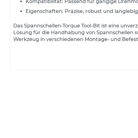
Kompatibilität: Passend für gängige Dre
Absperrschranken und
Richtungstafeln
Eigenschaften: Präzise, robust und langlebig
Leitkegel
Das Spannschellen-Torque Tool-Bit ist eine unver
Baken- und Baustellenleuchten
Lösung für die Handhabung von Spannschellen su
Werkzeug in verschiedenen Montage- und Befest
Batterien
Baustellenwarnung
Geräte für den flexiblen Einsatz
Absperrpfosten
Schilderständer
Transportables
Fertigfundament
Warnmarkierungen
Faltsignale
Straßenmarkierungen
Fahrbahnmarkierungen