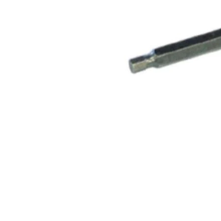
Rohrrahmen
Rohrumrandungen
Sonderaufsteller
Auslegerhalterungen
Gabelpfosten &
Spezialhalterungen
Schrauben & Muttern
Stahlbandhalterung
Stahlbandhalterung
Tamtorque-Schellen
Wegweiser in Alu-C-
Profilrahmen
Straßennamenschilder
System DAMBACH-Noval
Zusatzschilder für
Straßennamenschilder