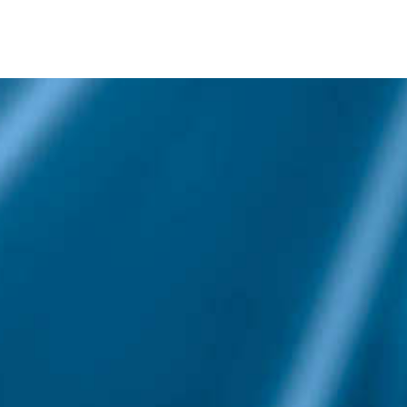
Kleinmarkierungsgerät
Produkte für Städte und
Gemeinden
Sonderschilder
Streugutbehälter/Dambox
Wegschranken,
Höhenbegrenzung
Kleinschilder (StvO)
Rohrpfosten
Schellen
Informationen
Katalog