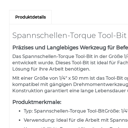
Zum
Befestigungstechnik für
Anfang
Straßennamenschilder
der
Produktdetails
Bildergalerie
Hotel-Leitsysteme
springen
Bodenhülsen
Spannschellen-Torque Tool-Bit
Fußgängerüberwegtransparent
Präzises und Langlebiges Werkzeug für Befe
Verkehrsspiegel
Das Spannschellen-Torque Tool-Bit in der Größe 1/4
Gitterrohr- und
entwickelt wurde. Dieses Tool-Bit ist ideal für F
Stahlrohrmasten
Lösung für ihre Arbeit benötigen.
Steinschraubenkörbe
Mit einer Größe von 1/4" x 50 mm ist das Tool-Bit
kompatibel mit gängigen Drehmomentwerkzeugen 
Beschilderungssysteme
Konstruktion garantiert eine lange Lebensdauer
OM-Aufstellsysteme
Baustellen-Sicherungsprodukte
Produktmerkmale:
DAMBACH TL-Sicherheitsbaken
Typ: Spannschellen-Torque Tool-BitGröße: 1/
SWARCO DAMBACH
Verwendung: Ideal für die Arbeit mit Spann
Baustellensicherungssystem