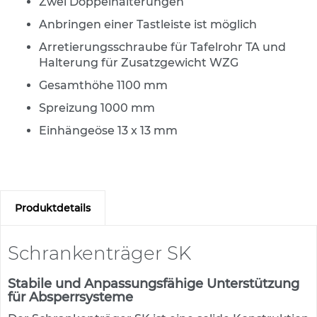
Zwei Doppelhalterungen
s
a
Anbringen einer Tastleiste ist möglich
t
z
Arretierungsschraube für Tafelrohr TA und
z
Halterung für Zusatzgewicht WZG
e
i
Gesamthöhe 1100 mm
c
Spreizung 1000 mm
h
e
Einhängeöse 13 x 13 mm
n
W
e
g
w
Produktdetails
e
i
s
Schrankenträger SK
e
n
Stabile und Anpassungsfähige Unterstützung
d
für Absperrsysteme
e
B