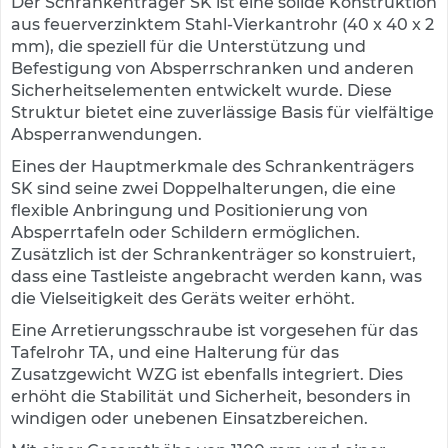
Der Schrankenträger SK ist eine solide Konstruktion
e
aus feuerverzinktem Stahl-Vierkantrohr (40 x 40 x 2
s
mm), die speziell für die Unterstützung und
c
Befestigung von Absperrschranken und anderen
h
i
Sicherheitselementen entwickelt wurde. Diese
l
Struktur bietet eine zuverlässige Basis für vielfältige
d
Absperranwendungen.
e
r
Eines der Hauptmerkmale des Schrankenträgers
u
SK sind seine zwei Doppelhalterungen, die eine
n
flexible Anbringung und Positionierung von
g
Absperrtafeln oder Schildern ermöglichen.
Zusätzlich ist der Schrankenträger so konstruiert,
S
dass eine Tastleiste angebracht werden kann, was
e
die Vielseitigkeit des Geräts weiter erhöht.
l
b
Eine Arretierungsschraube ist vorgesehen für das
s
Tafelrohr TA, und eine Halterung für das
t
Zusatzgewicht WZG ist ebenfalls integriert. Dies
k
l
erhöht die Stabilität und Sicherheit, besonders in
e
windigen oder unebenen Einsatzbereichen.
b