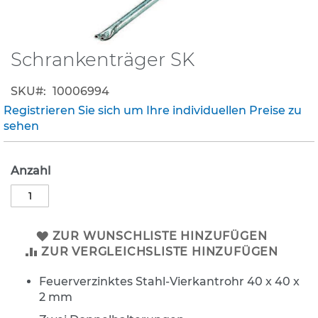
K
l
e
Schrankenträger SK
Zum
i
Anfang
n
der
s
SKU
10006994
Bildergalerie
c
Registrieren Sie sich um Ihre individuellen Preise zu
h
springen
sehen
i
l
d
Anzahl
e
r
(
S
t
ZUR WUNSCHLISTE HINZUFÜGEN
V
ZUR VERGLEICHSLISTE HINZUFÜGEN
O
)
Feuerverzinktes Stahl-Vierkantrohr 40 x 40 x
Z
2 mm
u