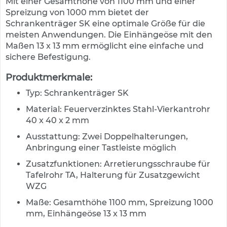
Mit einer Gesamthöhe von 1100 mm und einer
e
n
Spreizung von 1000 mm bietet der
d
Schrankenträger SK eine optimale Größe für die
e
meisten Anwendungen. Die Einhängeöse mit den
V
Maßen 13 x 13 mm ermöglicht eine einfache und
e
sichere Befestigung.
r
k
Produktmerkmale:
e
h
Typ: Schrankenträger SK
r
s
Material: Feuerverzinktes Stahl-Vierkantrohr
z
40 x 40 x 2 mm
e
i
Ausstattung: Zwei Doppelhalterungen,
c
Anbringung einer Tastleiste möglich
h
Zusatzfunktionen: Arretierungsschraube für
e
n
Tafelrohr TA, Halterung für Zusatzgewicht
WZG
L
Maße: Gesamthöhe 1100 mm, Spreizung 1000
e
i
mm, Einhängeöse 13 x 13 mm
t