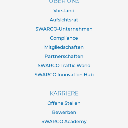
ÜBER UNS
e
s
Vorstand
t
Aufsichtsrat
i
g
SWARCO-Unternehmen
u
n
Compliance
g
Mitgliedschaften
s
t
Partnerschaften
e
SWARCO Traffic World
c
h
SWARCO Innovation Hub
n
i
k
KARRIERE
R
Offene Stellen
o
h
Bewerben
r
SWARCO Academy
p