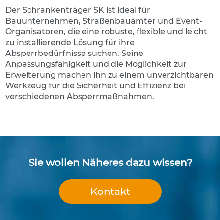
s
Der Schrankenträger SK ist ideal für
ä
Bauunternehmen, Straßenbauämter und Event-
u
Organisatoren, die eine robuste, flexible und leicht
l
zu installierende Lösung für ihre
e
n
Absperrbedürfnisse suchen. Seine
&
Anpassungsfähigkeit und die Möglichkeit zur
L
Erweiterung machen ihn zu einem unverzichtbaren
e
Werkzeug für die Sicherheit und Effizienz bei
i
verschiedenen Absperrmaßnahmen.
t
p
l
a
t
t
e
Sie wollen Näheres dazu wissen?
n
L
Kontakt
e
i
t