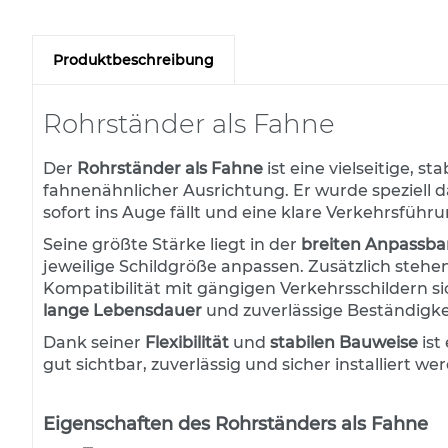
Zum
Befestigungstechnik für
Anfang
Straßennamenschilder
der
Produktbeschreibung
Bildergalerie
Hotel-Leitsysteme
springen
Bodenhülsen
Rohrständer als Fahne
Fußgängerüberwegtransparent
Der
Rohrständer als Fahne
ist eine vielseitige, 
Verkehrsspiegel
fahnenähnlicher Ausrichtung. Er wurde speziell da
Gitterrohr- und
sofort ins Auge fällt und eine klare Verkehrsführu
Stahlrohrmasten
Seine größte Stärke liegt in der
breiten Anpassba
Steinschraubenkörbe
jeweilige Schildgröße anpassen. Zusätzlich stehe
Kompatibilität mit gängigen Verkehrsschildern si
Beschilderungssysteme
lange Lebensdauer
und zuverlässige Beständigk
OM-Aufstellsysteme
Dank seiner
Flexibilität
und
stabilen Bauweise
ist
Baustellen-Sicherungsprodukte
gut sichtbar, zuverlässig und sicher installiert w
DAMBACH TL-Sicherheitsbaken
SWARCO DAMBACH
Eigenschaften des Rohrständers als Fahne
Baustellensicherungssystem