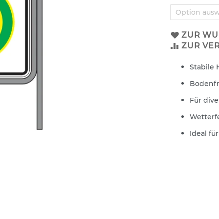
ZUR WU
ZUR VE
Stabile
Bodenfr
Für div
Wetterfe
Ideal f