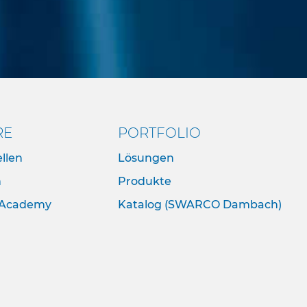
RE
PORTFOLIO
llen
Lösungen
n
Produkte
Academy
Katalog (SWARCO Dambach)