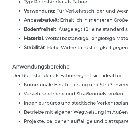
Typ
: Rohrständer als Fahne
Absperrschranken und
Richtungstafeln
Verwendung
: Für Verkehrsschilder und We
Leitkegel
Anpassbarkeit
: Erhältlich in mehreren Gr
Baken- und Baustellenleuchten
Bodenfreiheit
: Ausgelegt für eine standardi
Batterien
Material
: Wetterbeständige, langlebige Mate
Baustellenwarnung
Stabilität
: Hohe Widerstandsfähigkeit gegen
Geräte für den flexiblen Einsatz
Absperrpfosten
Anwendungsbereiche
Schilderständer
Der Rohrständer als Fahne eignet sich ideal für:
Transportables
Kommunale Beschilderung und Straßenver
Fertigfundament
Verkehrsbetriebe und Straßenmeistereien
Warnmarkierungen
Ingenieurbüros und städtische Verkehrspla
Faltsignale
Betriebe mit eigener Wegweisung im Außen
Straßenmarkierungen
Projekte, bei denen auffällige und platzspa
Fahrbahnmarkierungen