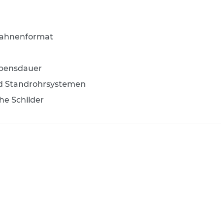
Fahnenformat
ebensdauer
d Standrohrsystemen
he Schilder