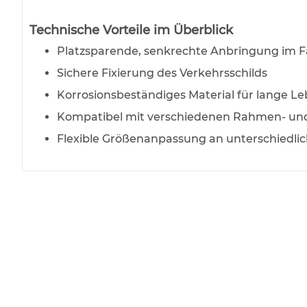
Kleinmarkierungsgerät
Technische Vorteile im Überblick
Produkte für Städte und
Gemeinden
Platzsparende, senkrechte Anbringung im 
Sonderschilder
Sichere Fixierung des Verkehrsschilds
Streugutbehälter/Dambox
Korrosionsbeständiges Material für lange L
Wegschranken,
Kompatibel mit verschiedenen Rahmen- un
Höhenbegrenzung
Flexible Größenanpassung an unterschiedlic
Kleinschilder (StvO)
Rohrpfosten
Schellen
Informationen
Katalog