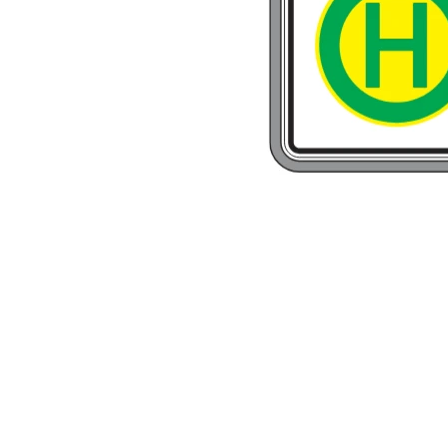
Rohrrahmen
Rohrumrandungen
Sonderaufsteller
Auslegerhalterungen
Gabelpfosten &
Spezialhalterungen
Schrauben & Muttern
Stahlbandhalterung
Stahlbandhalterung
Tamtorque-Schellen
Wegweiser in Alu-C-
Profilrahmen
Straßennamenschilder
System DAMBACH-Noval
Zusatzschilder für
Straßennamenschilder