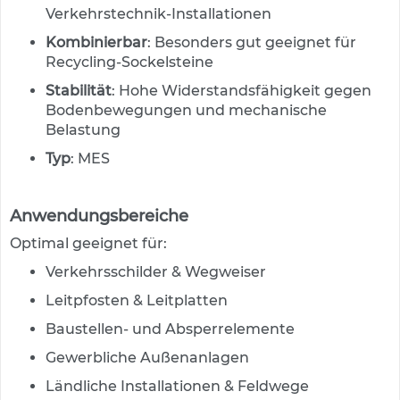
e
Verkehrstechnik-Installationen
n
d
Kombinierbar
: Besonders gut geeignet für
e
Recycling-Sockelsteine
V
e
Stabilität
: Hohe Widerstandsfähigkeit gegen
r
Bodenbewegungen und mechanische
k
Belastung
e
h
Typ
: MES
r
s
z
Anwendungsbereiche
e
i
Optimal geeignet für:
c
Verkehrsschilder & Wegweiser
h
e
Leitpfosten & Leitplatten
n
Baustellen- und Absperrelemente
L
Gewerbliche Außenanlagen
e
i
Ländliche Installationen & Feldwege
t