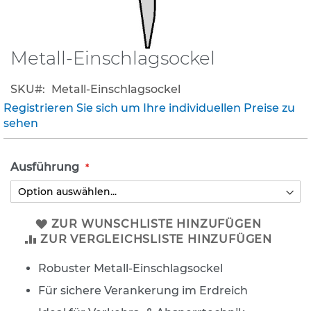
K
l
e
Metall-Einschlagsockel
Zum
i
Anfang
n
der
s
SKU
Metall-Einschlagsockel
Bildergalerie
c
Registrieren Sie sich um Ihre individuellen Preise zu
h
springen
sehen
i
l
d
Ausführung
e
r
(
S
t
ZUR WUNSCHLISTE HINZUFÜGEN
V
ZUR VERGLEICHSLISTE HINZUFÜGEN
O
)
Robuster Metall-Einschlagsockel
Z
Für sichere Verankerung im Erdreich
u