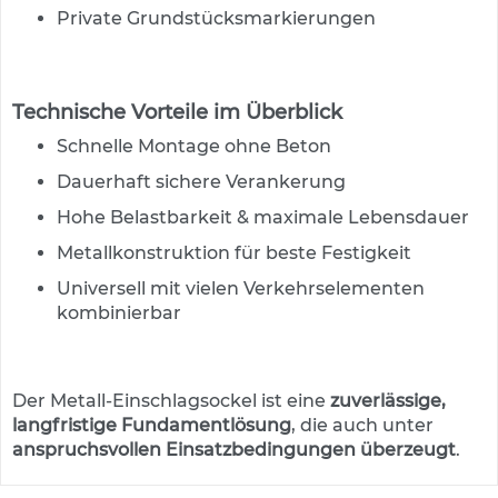
s
Private Grundstücksmarkierungen
ä
u
l
e
Technische Vorteile im Überblick
n
&
Schnelle Montage ohne Beton
L
e
Dauerhaft sichere Verankerung
i
Hohe Belastbarkeit & maximale Lebensdauer
t
p
Metallkonstruktion für beste Festigkeit
l
a
Universell mit vielen Verkehrselementen
t
kombinierbar
t
e
n
Der Metall-Einschlagsockel ist eine
zuverlässige,
L
langfristige Fundamentlösung
, die auch unter
e
anspruchsvollen Einsatzbedingungen überzeugt
.
i
t