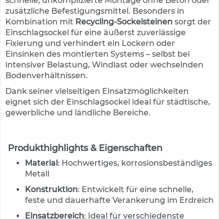
schnelle, unkomplizierte Montage ohne Beton oder
e
zusätzliche Befestigungsmittel. Besonders in
s
Kombination mit
Recycling-Sockelsteinen
sorgt der
c
Einschlagsockel für eine äußerst zuverlässige
h
Fixierung und verhindert ein Lockern oder
i
l
Einsinken des montierten Systems – selbst bei
d
intensiver Belastung, Windlast oder wechselnden
e
Bodenverhältnissen.
r
u
Dank seiner vielseitigen Einsatzmöglichkeiten
n
eignet sich der Einschlagsockel ideal für städtische,
g
gewerbliche und ländliche Bereiche.
S
e
l
Produkthighlights & Eigenschaften
b
Material
: Hochwertiges, korrosionsbeständiges
s
t
Metall
k
Konstruktion
: Entwickelt für eine schnelle,
l
feste und dauerhafte Verankerung im Erdreich
e
b
Einsatzbereich
: Ideal für verschiedenste