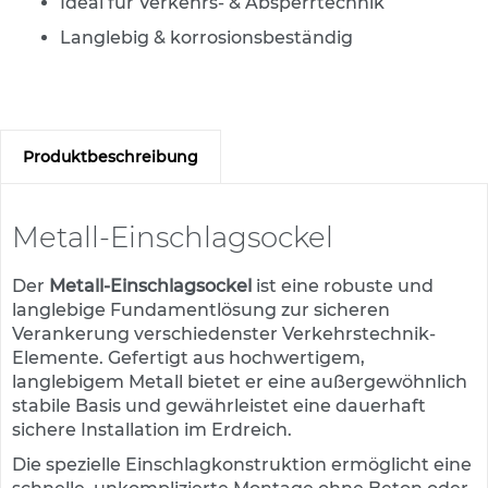
Ideal für Verkehrs- & Absperrtechnik
s
a
Langlebig & korrosionsbeständig
t
z
z
e
i
c
Produktbeschreibung
h
e
n
Metall-Einschlagsockel
W
e
Der
Metall-Einschlagsockel
ist eine robuste und
g
langlebige Fundamentlösung zur sicheren
w
Verankerung verschiedenster Verkehrstechnik-
e
i
Elemente. Gefertigt aus hochwertigem,
s
langlebigem Metall bietet er eine außergewöhnlich
e
stabile Basis und gewährleistet eine dauerhaft
n
sichere Installation im Erdreich.
d
e
Die spezielle Einschlagkonstruktion ermöglicht eine
B