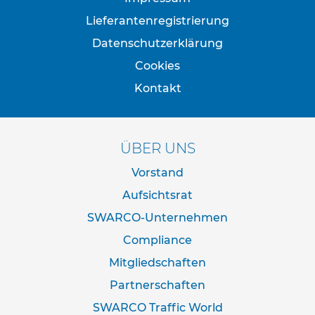
e
Lieferantenregistrierung
s
t
Datenschutzerklärung
i
g
Cookies
u
Kontakt
n
g
s
t
ÜBER UNS
e
c
Vorstand
h
n
Aufsichtsrat
i
SWARCO-Unternehmen
k
Compliance
R
o
Mitgliedschaften
h
Partnerschaften
r
p
SWARCO Traffic World