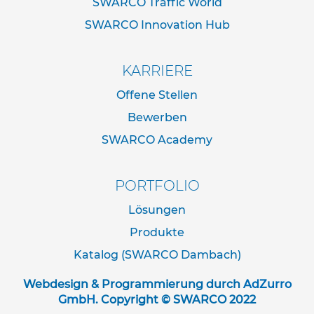
SWARCO Traffic World
e
s
SWARCO Innovation Hub
t
i
g
KARRIERE
u
n
Offene Stellen
g
Bewerben
s
t
SWARCO Academy
e
c
h
PORTFOLIO
n
i
Lösungen
k
Produkte
R
Katalog (SWARCO Dambach)
o
h
Webdesign & Programmierung durch
AdZurro
r
GmbH
. Copyright © SWARCO 2022
p