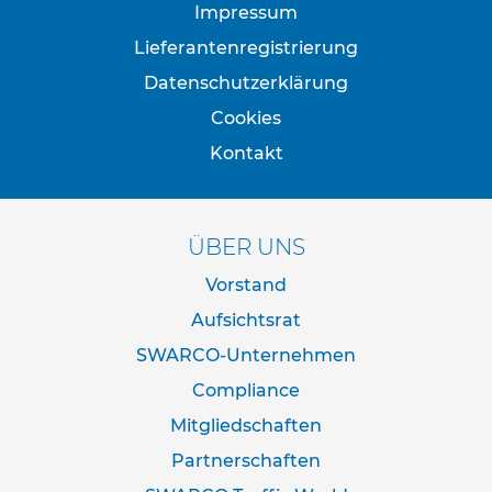
p
Impressum
f
o
Lieferantenregistrierung
s
Datenschutzerklärung
t
e
Cookies
n
&
Kontakt
P
f
e
i
ÜBER UNS
l
z
Vorstand
e
i
Aufsichtsrat
c
SWARCO-Unternehmen
h
e
Compliance
n
Mitgliedschaften
B
Partnerschaften
e
f