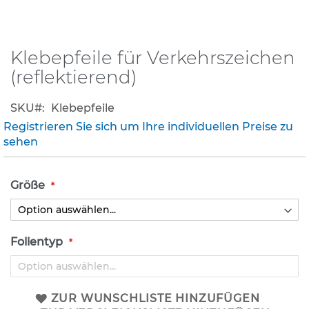
K
l
e
Klebepfeile für Verkehrszeichen
Zum
i
Anfang
(reflektierend)
n
der
s
Bildergalerie
c
SKU
Klebepfeile
h
springen
Registrieren Sie sich um Ihre individuellen Preise zu
i
l
sehen
d
e
r
Größe
(
S
t
V
Folientyp
O
)
Z
u
ZUR WUNSCHLISTE HINZUFÜGEN