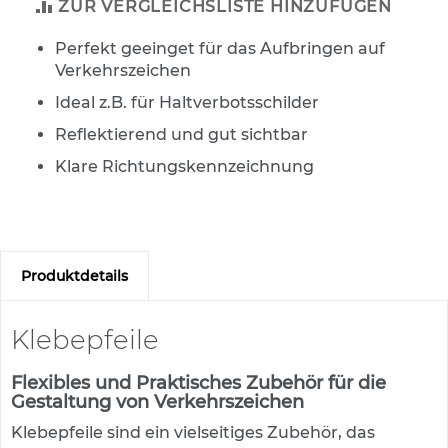
s
ZUR VERGLEICHSLISTE HINZUFÜGEN
a
t
Perfekt geeinget für das Aufbringen auf
z
Verkehrszeichen
z
e
Ideal z.B. für Haltverbotsschilder
i
Reflektierend und gut sichtbar
c
h
Klare Richtungskennzeichnung
e
n
W
e
g
Produktdetails
w
e
i
Klebepfeile
s
e
Flexibles und Praktisches Zubehör für die
n
Gestaltung von Verkehrszeichen
d
e
Klebepfeile sind ein vielseitiges Zubehör, das
B