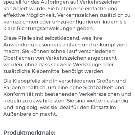
speziell für das Aufbringen auf Verkehrszeichen
e
konzipiert wurde. Sie bieten eine einfache und
s
effektive Möglichkeit, Verkehrszeichen zusätzlich zu
c
h
kennzeichnen oder umzukonfigurieren, indem sie
i
klare Richtungsanweisungen geben.
l
Diese Pfeile sind selbstklebend, was ihre
d
e
Anwendung besonders einfach und unkompliziert
r
macht. Sie können schnell auf verschiedenen
u
Oberflächen von Verkehrszeichen angebracht
n
werden, ohne dass spezielle Werkzeuge oder
g
zusätzliche Klebemittel benötigt werden.
S
Die Klebepfeile sind in verschiedenen Größen und
e
Farben erhältlich, um eine hohe Sichtbarkeit und
l
Konformität mit bestehenden Verkehrszeichen und
b
-regeln zu gewährleisten. Sie sind wetterbeständig
s
t
und langlebig, was sie ideal für den Einsatz im
k
Außenbereich macht.
l
e
b
Produktmerkmale: