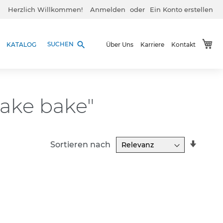
Herzlich Willkommen!
Anmelden
Ein Konto erstellen
Me
search
SUCHEN
KATALOG
Über Uns
Karriere
Kontakt
bake bake"
In
Sortieren nach
aufst
Reihe