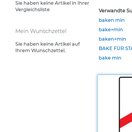
Rohrrahmen
Sie haben keine Artikel in Ihrer
Vergleichsliste
Verwandte Su
Rohrumrandungen
baken min
Sonderaufsteller
bake+min
Auslegerhalterungen
Mein Wunschzettel
baken+min
Gabelpfosten &
Sie haben keine Artikel auf
Spezialhalterungen
BAKE FÜR S
Ihrem Wunschzettel.
Schrauben & Muttern
bake min
Stahlbandhalterung
Stahlbandhalterung
Tamtorque-Schellen
Wegweiser in Alu-C-
Profilrahmen
Straßennamenschilder
System DAMBACH-Noval
Zusatzschilder für
Straßennamenschilder