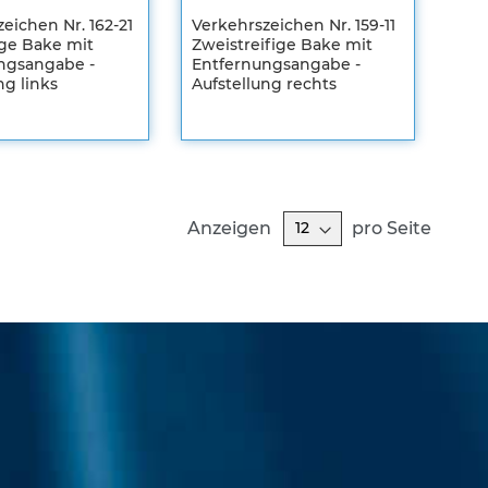
eichen Nr. 162-21
Verkehrszeichen Nr. 159-11
ige Bake mit
Zweistreifige Bake mit
ngsangabe -
Entfernungsangabe -
ng links
Aufstellung rechts
en
Registrieren
m
Sie sich um
Ihre
len
individuellen
Preise zu
sehen
ZUR
Anzeigen
pro Seite
HLISTE
WUNSCHLISTE
ZUR
FÜGEN
EICHSLISTE
HINZUFÜGEN
VERGLEICHSLISTE
FÜGEN
HINZUFÜGEN