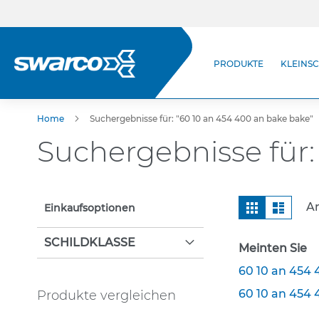
Direkt
zum
Inhalt
Produkte
PRODUKTE
KLEINSC
StVO-Verkehrszeichen
Kleinschilder (StVO)
Zusatzzeichen
Home
Suchergebnisse für: "60 10 an 454 400 an bake bake"
Wegweisende Beschilderung
Suchergebnisse für:
Selbstklebende
Verkehrszeichen
Leitsäulen & Leitplatten
Ansicht
Raster
Liste
Ar
Einkaufsoptionen
Leitpfosten & Pfeilzeichen
als
Befestigungstechnik
SCHILDKLASSE
Meinten Sie
Rohrpfosten
60 10 an 454 
Schellen
60 10 an 454 
Produkte vergleichen
Rohrständer nach IVZ Norm