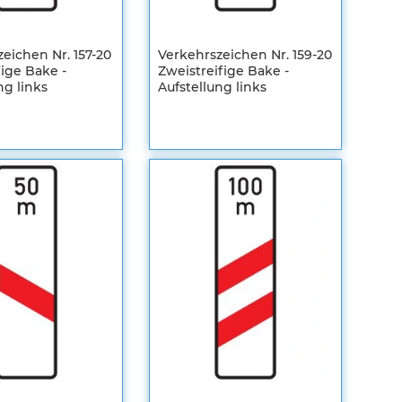
eichen Nr. 157-20
Verkehrszeichen Nr. 159-20
fige Bake -
Zweistreifige Bake -
ng links
Aufstellung links
en
Registrieren
m
Sie sich um
Ihre
len
individuellen
Preise zu
sehen
ZUR
HLISTE
WUNSCHLISTE
ZUR
FÜGEN
EICHSLISTE
HINZUFÜGEN
VERGLEICHSLISTE
FÜGEN
HINZUFÜGEN