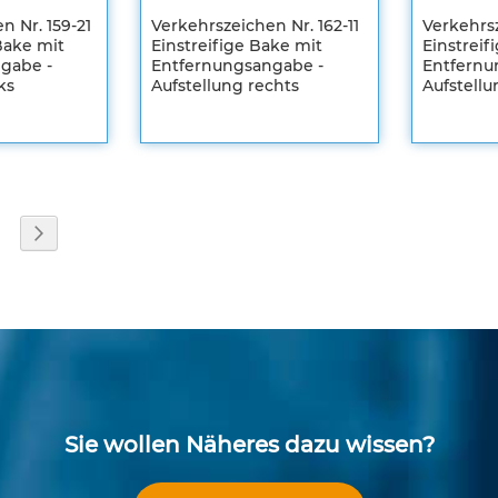
n Nr. 159-21
Verkehrszeichen Nr. 162-11
Verkehrsz
Bake mit
Einstreifige Bake mit
Einstreif
gabe -
Entfernungsangabe -
Entfernu
ks
Aufstellung rechts
Aufstellu
Registrieren
Registrier
Sie sich um
Sie sich u
Ihre
Ihre
individuellen
individuel
Preise zu
Preise zu
sehen
sehen
ZUR
ZUR
eite
eite
Seite
Weiter
STE
WUNSCHLISTE
ZUR
WUNSC
ZUR
EN
SLISTE
HINZUFÜGEN
VERGLEICHSLISTE
HINZU
VERGL
EN
HINZUFÜGEN
HINZU
Sie wollen Näheres dazu wissen?