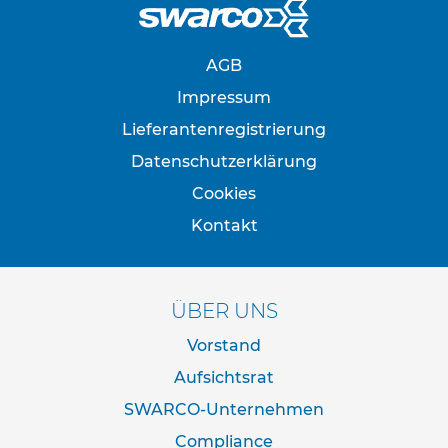
p
f
o
s
AGB
t
e
Impressum
n
Lieferantenregistrierung
&
P
Datenschutzerklärung
f
e
Cookies
i
Kontakt
l
z
e
i
c
ÜBER UNS
h
e
Vorstand
n
Aufsichtsrat
B
SWARCO-Unternehmen
e
f
Compliance