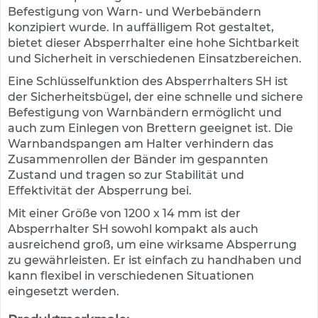
e
Befestigung von Warn- und Werbebändern
s
konzipiert wurde. In auffälligem Rot gestaltet,
c
bietet dieser Absperrhalter eine hohe Sichtbarkeit
h
und Sicherheit in verschiedenen Einsatzbereichen.
i
l
Eine Schlüsselfunktion des Absperrhalters SH ist
d
der Sicherheitsbügel, der eine schnelle und sichere
e
Befestigung von Warnbändern ermöglicht und
r
auch zum Einlegen von Brettern geeignet ist. Die
u
Warnbandspangen am Halter verhindern das
n
g
Zusammenrollen der Bänder im gespannten
Zustand und tragen so zur Stabilität und
S
Effektivität der Absperrung bei.
e
l
Mit einer Größe von 1200 x 14 mm ist der
b
Absperrhalter SH sowohl kompakt als auch
s
ausreichend groß, um eine wirksame Absperrung
t
zu gewährleisten. Er ist einfach zu handhaben und
k
kann flexibel in verschiedenen Situationen
l
eingesetzt werden.
e
b