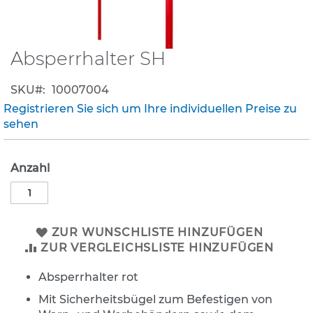
K
l
e
Absperrhalter SH
Zum
i
Anfang
n
der
s
SKU
10007004
Bildergalerie
c
Registrieren Sie sich um Ihre individuellen Preise zu
h
springen
sehen
i
l
d
Anzahl
e
r
(
S
t
ZUR WUNSCHLISTE HINZUFÜGEN
V
ZUR VERGLEICHSLISTE HINZUFÜGEN
O
)
Absperrhalter rot
Z
Mit Sicherheitsbügel zum Befestigen von
u