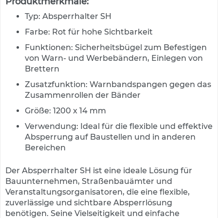
Produktmerkmale:
e
n
Typ: Absperrhalter SH
d
e
Farbe: Rot für hohe Sichtbarkeit
V
e
Funktionen: Sicherheitsbügel zum Befestigen
r
von Warn- und Werbebändern, Einlegen von
k
Brettern
e
h
Zusatzfunktion: Warnbandspangen gegen das
r
Zusammenrollen der Bänder
s
Größe: 1200 x 14 mm
z
e
Verwendung: Ideal für die flexible und effektive
i
Absperrung auf Baustellen und in anderen
c
Bereichen
h
e
n
Der Absperrhalter SH ist eine ideale Lösung für
Bauunternehmen, Straßenbauämter und
L
Veranstaltungsorganisatoren, die eine flexible,
e
zuverlässige und sichtbare Absperrlösung
i
benötigen. Seine Vielseitigkeit und einfache
t