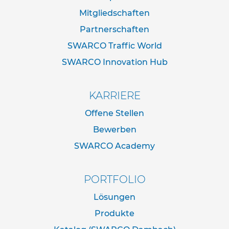
e
Mitgliedschaften
s
t
Partnerschaften
i
SWARCO Traffic World
g
u
SWARCO Innovation Hub
n
g
s
KARRIERE
t
e
Offene Stellen
c
h
Bewerben
n
SWARCO Academy
i
k
PORTFOLIO
R
o
Lösungen
h
r
Produkte
p