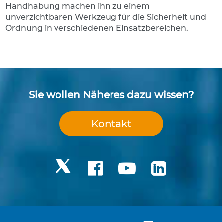
s
Handhabung machen ihn zu einem
ä
unverzichtbaren Werkzeug für die Sicherheit und
u
Ordnung in verschiedenen Einsatzbereichen.
l
e
n
&
L
e
i
Sie wollen Näheres dazu wissen?
t
p
l
Kontakt
a
t
t
e
n
L
e
i
t