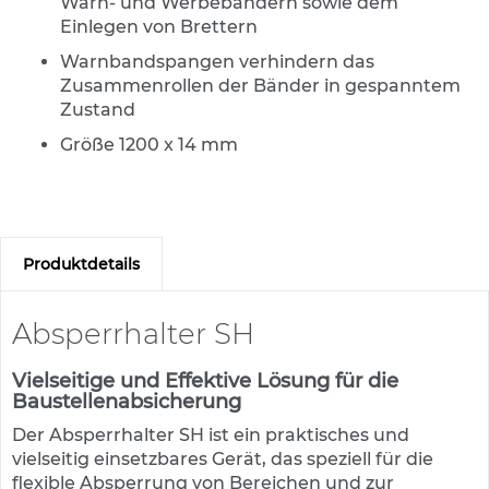
Warn- und Werbebändern sowie dem
s
a
Einlegen von Brettern
t
Warnbandspangen verhindern das
z
Zusammenrollen der Bänder in gespanntem
z
e
Zustand
i
Größe 1200 x 14 mm
c
h
e
n
W
Produktdetails
e
g
w
Absperrhalter SH
e
i
s
Vielseitige und Effektive Lösung für die
e
Baustellenabsicherung
n
Der Absperrhalter SH ist ein praktisches und
d
vielseitig einsetzbares Gerät, das speziell für die
e
B
flexible Absperrung von Bereichen und zur