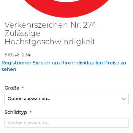
K
l
e
Verkehrszeichen Nr. 274
Zum
i
Anfang
Zulässige
n
der
s
Höchstgeschwindigkeit
Bildergalerie
c
h
springen
SKU
i
274
l
Registrieren Sie sich um Ihre individuellen Preise zu
d
sehen
e
r
(
Größe
S
t
V
O
)
Schildtyp
Z
u