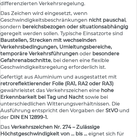
e
differenzierten Verkehrsregelung.
n
d
Das Zeichen wird eingesetzt, wenn
e
Geschwindigkeitsbeschränkungen
nicht pauschal
,
V
sondern
bereichsbezogen oder situationsabhängig
e
geregelt werden sollen. Typische Einsatzorte sind
r
Baustellen, Strecken mit wechselnden
k
Verkehrsbedingungen, Umleitungsbereiche,
e
h
temporäre Verkehrsführungen
oder
besondere
r
Gefahrenabschnitte
, bei denen eine flexible
s
Geschwindigkeitsregelung erforderlich ist.
z
e
Gefertigt aus Aluminium und ausgestattet mit
i
retroreflektierender Folie (RA1, RA2 oder RA3)
c
gewährleistet das Verkehrszeichen eine
hohe
h
Erkennbarkeit bei Tag und Nacht
sowie bei
e
unterschiedlichen Witterungsverhältnissen. Die
n
Ausführung entspricht den Vorgaben der
StVO
und
der
DIN EN 12899-1.
L
e
Das
Verkehrszeichen Nr. 274 – Zulässige
i
Höchstgeschwindigkeit von … bis …
eignet sich für
t