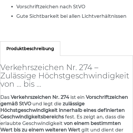
e
Vorschriftzeichen nach StVO
s
c
Gute Sichtbarkeit bei allen Lichtverhältnissen
h
i
l
d
e
Produktbeschreibung
r
u
n
Verkehrszeichen Nr. 274 –
g
Zulässige Höchstgeschwindigkeit
S
von … bis …
e
l
b
Das
Verkehrszeichen Nr. 274
ist ein
Vorschriftzeichen
s
gemäß StVO
und legt die
zulässige
t
Höchstgeschwindigkeit innerhalb eines definierten
k
Geschwindigkeitsbereichs
l
fest. Es zeigt an, dass die
e
erlaubte Geschwindigkeit
von einem bestimmten
b
Wert bis zu einem weiteren Wert
gilt und dient der