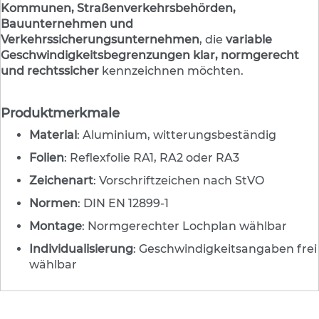
Kommunen, Straßenverkehrsbehörden,
s
ä
Bauunternehmen und
u
Verkehrssicherungsunternehmen
, die
variable
l
Geschwindigkeitsbegrenzungen klar, normgerecht
e
und rechtssicher
kennzeichnen möchten.
n
&
L
Produktmerkmale
e
i
Material
: Aluminium, witterungsbeständig
t
p
Folien
: Reflexfolie RA1, RA2 oder RA3
l
Zeichenart
: Vorschriftzeichen nach StVO
a
t
Normen
: DIN EN 12899-1
t
e
Montage
: Normgerechter Lochplan wählbar
n
Individualisierung
: Geschwindigkeitsangaben frei
wählbar
L
e
i
t