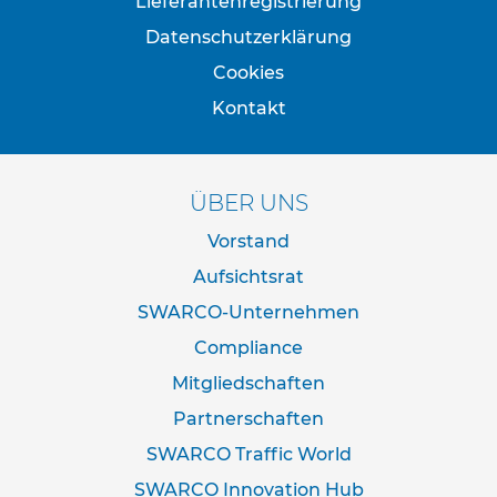
Lieferantenregistrierung
e
s
Datenschutzerklärung
t
Cookies
i
g
Kontakt
u
n
g
s
ÜBER UNS
t
e
Vorstand
c
Aufsichtsrat
h
n
SWARCO-Unternehmen
i
k
Compliance
Mitgliedschaften
R
o
Partnerschaften
h
SWARCO Traffic World
r
p
SWARCO Innovation Hub