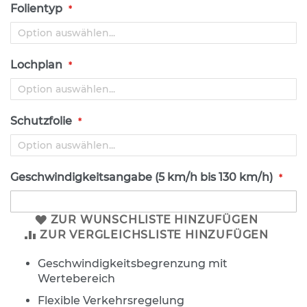
s
Folientyp
a
t
z
z
Lochplan
e
i
c
h
e
Schutzfolie
n
W
e
Geschwindigkeitsangabe (5 km/h bis 130 km/h)
g
w
e
ZUR WUNSCHLISTE HINZUFÜGEN
i
ZUR VERGLEICHSLISTE HINZUFÜGEN
s
e
n
Geschwindigkeitsbegrenzung mit
d
Wertebereich
e
Flexible Verkehrsregelung
B