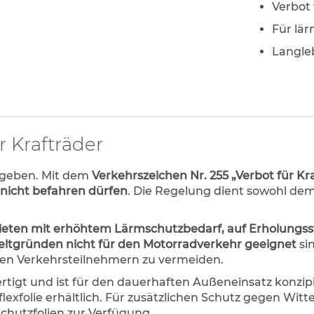
Verbot 
Für lä
Langle
r Krafträder
gegeben. Mit dem
Verkehrszeichen Nr. 255 „Verbot für Kr
nicht befahren dürfen
. Die Regelung dient sowohl dem
ten mit erhöhtem Lärmschutzbedarf, auf Erholungsst
tgründen nicht für den Motorradverkehr geeignet
si
hen Verkehrsteilnehmern zu vermeiden.
igt und ist für den dauerhaften Außeneinsatz konzipier
eflexfolie erhältlich. Für zusätzlichen Schutz gegen 
-Schutzfolien zur Verfügung.