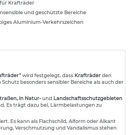
für Krafträder
rmsensible und geschützte Bereiche
biges Aluminium-Verkehrszeichen
afträder“
wird festgelegt, dass
Krafträder
den
 Schutz besonders sensibler Bereiche als auch der
raßen, in Natur-
und
Landschaftsschutzgebieten
nd. Es trägt dazu bei, Lärmbelastungen zu
t. Es kann als Flachschild, Alform oder Alkant
Witterung, Verschmutzung und Vandalismus stehen