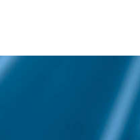
Kleinmarkierungsgerät
Produkte für Städte und
Gemeinden
Sonderschilder
Streugutbehälter/Dambox
Wegschranken,
Höhenbegrenzung
Kleinschilder (StvO)
Rohrpfosten
Schellen
Informationen
Katalog