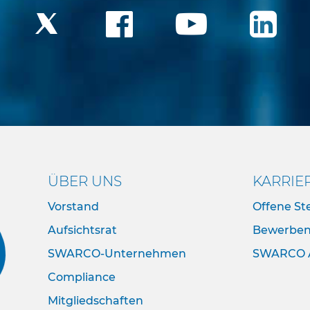
ÜBER UNS
KARRIE
Vorstand
Offene Ste
Aufsichtsrat
Bewerbe
SWARCO-Unternehmen
SWARCO 
Compliance
Mitgliedschaften