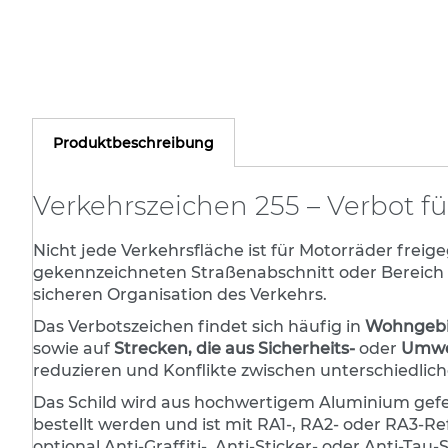
Zum
Befestigungstechnik für
Anfang
Straßennamenschilder
der
Bildergalerie
Hotel-Leitsysteme
springen
Bodenhülsen
Produktbeschreibung
Fußgängerüberwegtransparent
Verkehrsspiegel
Verkehrszeichen 255 – Verbot fü
Gitterrohr- und
Stahlrohrmasten
Nicht jede Verkehrsfläche ist für Motorräder frei
Steinschraubenkörbe
gekennzeichneten Straßenabschnitt oder Bereich
sicheren Organisation des Verkehrs.
Beschilderungssysteme
OM-Aufstellsysteme
Das Verbotszeichen findet sich häufig in
Wohngebie
sowie auf
Strecken, die aus Sicherheits-
oder
Umwel
Baustellen-Sicherungsprodukte
reduzieren und Konflikte zwischen unterschiedlic
DAMBACH TL-Sicherheitsbaken
Das Schild wird aus hochwertigem Aluminium gefert
SWARCO DAMBACH
bestellt werden und ist mit RA1-, RA2- oder RA3-R
Baustellensicherungssystem
optional Anti-Graffiti-, Anti-Sticker- oder Anti-Tau