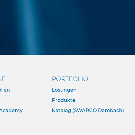
RE
PORTFOLIO
llen
Lösungen
n
Produkte
Academy
Katalog (SWARCO Dambach)