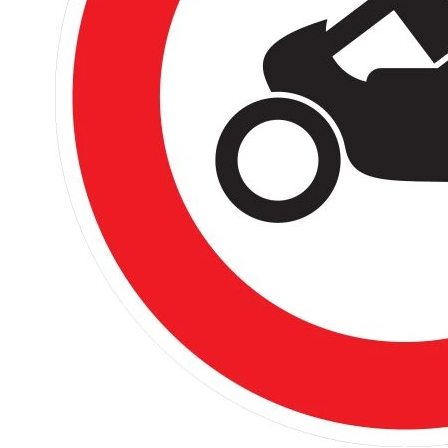
Rohrrahmen
Rohrumrandungen
Sonderaufsteller
Auslegerhalterungen
Gabelpfosten &
Spezialhalterungen
Schrauben & Muttern
Stahlbandhalterung
Stahlbandhalterung
Tamtorque-Schellen
Wegweiser in Alu-C-
Profilrahmen
Straßennamenschilder
System DAMBACH-Noval
Zusatzschilder für
Straßennamenschilder