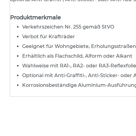
Absperrschranken und
Richtungstafeln
Produktmerkmale
Leitkegel
Verkehrszeichen Nr. 255 gemäß StVO
Baken- und Baustellenleuchten
Verbot für Krafträder
Batterien
Geeignet für Wohngebiete, Erholungsstraße
Baustellenwarnung
Erhältlich als Flachschild, Alform oder Alkant
Geräte für den flexiblen Einsatz
Wahlweise mit RA1-, RA2- oder RA3-Reflexfoli
Absperrpfosten
Optional mit Anti-Graffiti-, Anti-Sticker- oder 
Schilderständer
Korrosionsbeständige Aluminium-Ausführun
Transportables
Fertigfundament
Warnmarkierungen
Faltsignale
Straßenmarkierungen
Fahrbahnmarkierungen