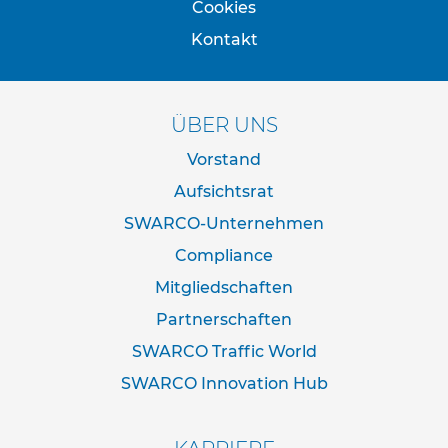
Cookies
e
s
Kontakt
c
h
i
l
ÜBER UNS
d
e
Vorstand
r
u
Aufsichtsrat
n
g
SWARCO-Unternehmen
Compliance
S
e
Mitgliedschaften
l
b
Partnerschaften
s
SWARCO Traffic World
t
k
SWARCO Innovation Hub
l
e
b