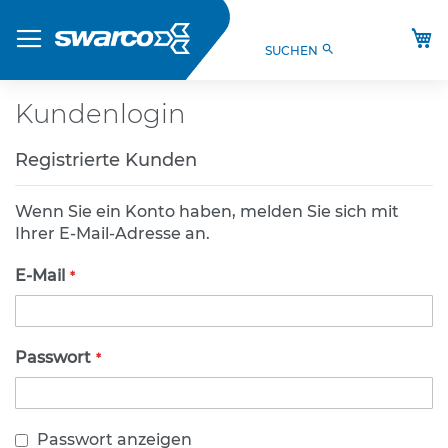
Direkt
Produkte
zum
M
search
SUCHEN
Inhalt
S
t
V
Kundenlogin
O
-
Registrierte Kunden
V
e
r
Wenn Sie ein Konto haben, melden Sie sich mit
k
Ihrer E-Mail-Adresse an.
e
h
E-Mail
r
s
z
e
Passwort
i
c
h
e
Passwort anzeigen
n