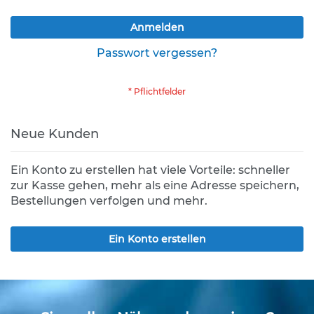
K
Anmelden
l
e
Passwort vergessen?
i
n
s
c
h
i
Neue Kunden
l
d
e
Ein Konto zu erstellen hat viele Vorteile: schneller
r
zur Kasse gehen, mehr als eine Adresse speichern,
(
Bestellungen verfolgen und mehr.
S
t
V
Ein Konto erstellen
O
)
Z
u