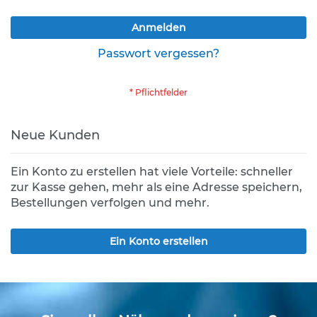
K
Anmelden
l
e
Passwort vergessen?
i
n
s
c
h
i
Neue Kunden
l
d
e
Ein Konto zu erstellen hat viele Vorteile: schneller
r
zur Kasse gehen, mehr als eine Adresse speichern,
(
Bestellungen verfolgen und mehr.
S
t
V
Ein Konto erstellen
O
)
Z
u