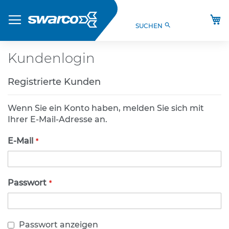
Direkt
Produkte
zum
M
search
SUCHEN
Inhalt
S
t
V
Kundenlogin
O
-
Registrierte Kunden
V
e
r
Wenn Sie ein Konto haben, melden Sie sich mit
k
Ihrer E-Mail-Adresse an.
e
h
E-Mail
r
s
z
e
Passwort
i
c
h
e
Passwort anzeigen
n