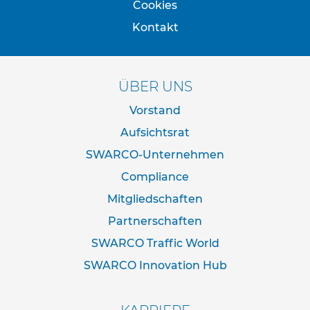
Cookies
e
s
Kontakt
c
h
i
l
ÜBER UNS
d
e
Vorstand
r
u
Aufsichtsrat
n
g
SWARCO-Unternehmen
Compliance
S
e
Mitgliedschaften
l
b
Partnerschaften
s
SWARCO Traffic World
t
k
SWARCO Innovation Hub
l
e
b