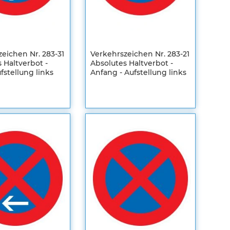
eichen Nr. 283-31
Verkehrszeichen Nr. 283-21
 Haltverbot -
Absolutes Haltverbot -
ufstellung links
Anfang - Aufstellung links
en
Registrieren
m
Sie sich um
Ihre
len
individuellen
Preise zu
sehen
ZUR
HLISTE
WUNSCHLISTE
ZUR
FÜGEN
EICHSLISTE
HINZUFÜGEN
VERGLEICHSLISTE
FÜGEN
HINZUFÜGEN