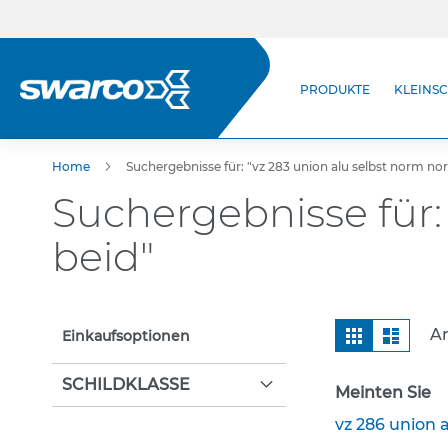
Direkt
zum
Inhalt
Produkte
PRODUKTE
KLEINSC
StVO-Verkehrszeichen
Kleinschilder (StVO)
Zusatzzeichen
Home
Suchergebnisse für: "vz 283 union alu selbst norm no
Wegweisende Beschilderung
Suchergebnisse für:
Selbstklebende
Verkehrszeichen
beid"
Leitsäulen & Leitplatten
Leitpfosten & Pfeilzeichen
Ansicht
Raster
Liste
Ar
Befestigungstechnik
Einkaufsoptionen
als
Rohrpfosten
SCHILDKLASSE
Schellen
Meinten Sie
Rohrständer nach IVZ Norm
vz 286 union 