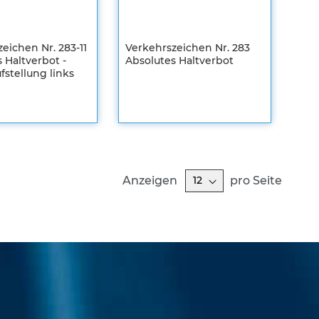
eichen Nr. 283-11
Verkehrszeichen Nr. 283
 Haltverbot -
Absolutes Haltverbot
Registrieren
fstellung links
en
Sie sich um
m
Ihre
individuellen
len
Preise zu
sehen
ZUR
WUNSCHLISTE
ZUR
Anzeigen
pro Seite
HLISTE
HINZUFÜGEN
VERGLEICHSLISTE
FÜGEN
EICHSLISTE
HINZUFÜGEN
FÜGEN