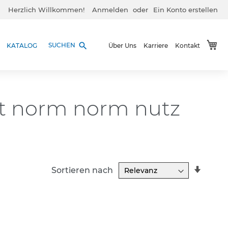
Herzlich Willkommen!
Anmelden
Ein Konto erstellen
Me
search
SUCHEN
KATALOG
Über Uns
Karriere
Kontakt
bst norm norm nutz
In
Sortieren nach
aufst
Reihe