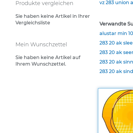
Rohrrahmen
vz 283 union
Produkte vergleichen
Rohrumrandungen
Sie haben keine Artikel in Ihrer
Sonderaufsteller
Vergleichsliste
Verwandte Su
Auslegerhalterungen
alustar min 
Gabelpfosten &
283 20 ak slee
Mein Wunschzettel
Spezialhalterungen
283 20 ak seen
Schrauben & Muttern
Sie haben keine Artikel auf
283 20 ak sinn
Ihrem Wunschzettel.
Stahlbandhalterung
283 20 ak sind
Stahlbandhalterung
Tamtorque-Schellen
Wegweiser in Alu-C-
Profilrahmen
Straßennamenschilder
System DAMBACH-Noval
Zusatzschilder für
Straßennamenschilder