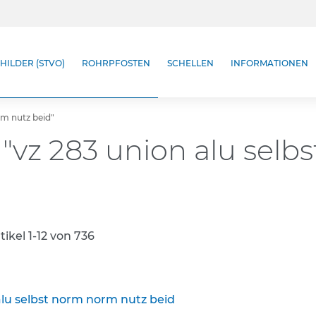
HILDER (STVO)
ROHRPFOSTEN
SCHELLEN
INFORMATIONEN
rm nutz beid"
 "vz 283 union alu sel
tikel
1
-
12
von
736
alu selbst norm norm nutz beid