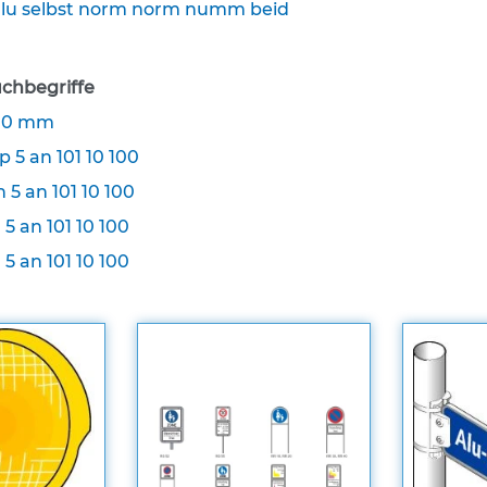
 alu selbst norm norm numm beid
chbegriffe
100 mm
p 5 an 101 10 100
 5 an 101 10 100
 5 an 101 10 100
 5 an 101 10 100