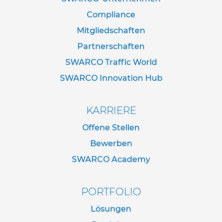
d
e
Compliance
r
Mitgliedschaften
n
a
Partnerschaften
c
h
SWARCO Traffic World
I
SWARCO Innovation Hub
V
Z
N
o
KARRIERE
r
m
Offene Stellen
Bewerben
R
o
SWARCO Academy
h
r
r
PORTFOLIO
a
h
Lösungen
m