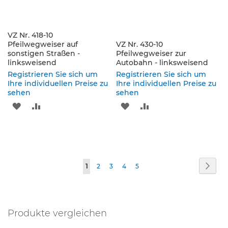
p
f
o
s
VZ Nr. 418-10
t
Pfeilwegweiser auf
VZ Nr. 430-10
e
sonstigen Straßen -
Pfeilwegweiser zur
n
linksweisend
Autobahn - linksweisend
&
Registrieren Sie sich um
Registrieren Sie sich um
P
Ihre individuellen Preise zu
Ihre individuellen Preise zu
f
sehen
sehen
e
ZUR
ZUR
ZUR
ZUR
i
l
WUNSCHLISTE
VERGLEICHSLISTE
WUNSCHLISTE
VERGLEICHSLISTE
z
e
HINZUFÜGEN
HINZUFÜGEN
HINZUFÜGEN
HINZUFÜGEN
i
c
Seite
h
Seite
Weit
Sie
Seite
Seite
Seite
Seite
1
2
3
4
5
e
lesen
n
gerade
B
Produkte vergleichen
Seite
e
f