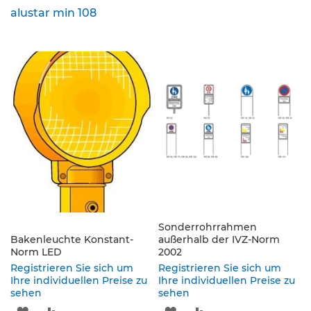
alustar min 108
K
l
e
i
n
s
c
h
i
l
d
e
r
(
S
t
Sonderrohrrahmen
V
Bakenleuchte Konstant-
außerhalb der IVZ-Norm
O
Norm LED
2002
)
Registrieren Sie sich um
Registrieren Sie sich um
Ihre individuellen Preise zu
Ihre individuellen Preise zu
Z
sehen
sehen
u
ZUR
ZUR
ZUR
ZUR