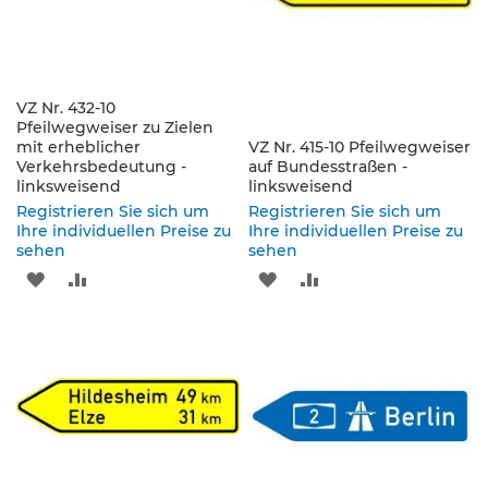
s
ä
u
l
e
VZ Nr. 432-10
n
Pfeilwegweiser zu Zielen
&
mit erheblicher
VZ Nr. 415-10 Pfeilwegweiser
L
Verkehrsbedeutung -
auf Bundesstraßen -
e
linksweisend
linksweisend
i
Registrieren Sie sich um
Registrieren Sie sich um
t
Ihre individuellen Preise zu
Ihre individuellen Preise zu
p
sehen
sehen
l
ZUR
ZUR
ZUR
ZUR
a
t
WUNSCHLISTE
VERGLEICHSLISTE
WUNSCHLISTE
VERGLEICHSLISTE
t
e
HINZUFÜGEN
HINZUFÜGEN
HINZUFÜGEN
HINZUFÜGEN
n
L
e
i
t