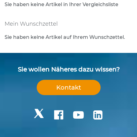
e
Sie haben keine Artikel in Ihrer Vergleichsliste
s
t
i
Mein Wunschzettel
g
u
Sie haben keine Artikel auf Ihrem Wunschzettel.
n
g
s
t
e
Sie wollen Näheres dazu wissen?
c
h
n
Kontakt
i
k
R
o
h
r
p