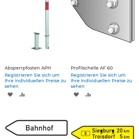
e
n
d
e
V
e
r
k
e
h
r
s
Absperrpfosten APH
Profilschelle AF 60
z
Registrieren Sie sich um
Registrieren Sie sich um
e
Ihre individuellen Preise zu
Ihre individuellen Preise zu
i
sehen
sehen
c
ZUR
ZUR
ZUR
ZUR
h
e
WUNSCHLISTE
VERGLEICHSLISTE
WUNSCHLISTE
VERGLEICHSLISTE
n
HINZUFÜGEN
HINZUFÜGEN
HINZUFÜGEN
HINZUFÜGEN
L
e
i
t