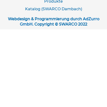
e
Produkte
n
Katalog (SWARCO Dambach)
R
o
Webdesign & Programmierung durch
AdZurro
h
GmbH
. Copyright © SWARCO 2022
r
u
m
r
a
n
d
u
n
g
e
n
S
o
n
d
e