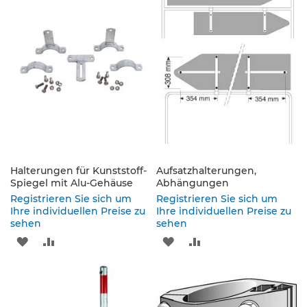
e
HINZUFÜGEN
HINZUFÜGEN
HINZUFÜGEN
HINZUFÜGEN
s
c
h
i
l
d
e
r
u
n
g
Halterungen für Kunststoff-
Aufsatzhalterungen,
S
Spiegel mit Alu-Gehäuse
Abhängungen
e
Registrieren Sie sich um
Registrieren Sie sich um
l
Ihre individuellen Preise zu
Ihre individuellen Preise zu
b
sehen
sehen
s
ZUR
ZUR
ZUR
ZUR
t
k
WUNSCHLISTE
VERGLEICHSLISTE
WUNSCHLISTE
VERGLEICHSLISTE
l
e
HINZUFÜGEN
HINZUFÜGEN
HINZUFÜGEN
HINZUFÜGEN
b