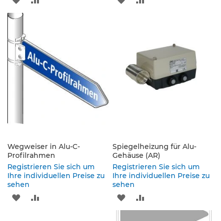
s
a
WUNSCHLISTE
VERGLEICHSLISTE
WUNSCHLISTE
VERGLEICHSLISTE
t
z
HINZUFÜGEN
HINZUFÜGEN
HINZUFÜGEN
HINZUFÜGEN
z
e
i
c
h
e
n
W
e
g
w
Wegweiser in Alu-C-
Spiegelheizung für Alu-
e
Profilrahmen
Gehäuse (AR)
i
Registrieren Sie sich um
Registrieren Sie sich um
s
Ihre individuellen Preise zu
Ihre individuellen Preise zu
e
sehen
sehen
n
ZUR
ZUR
ZUR
ZUR
d
e
WUNSCHLISTE
VERGLEICHSLISTE
WUNSCHLISTE
VERGLEICHSLISTE
B