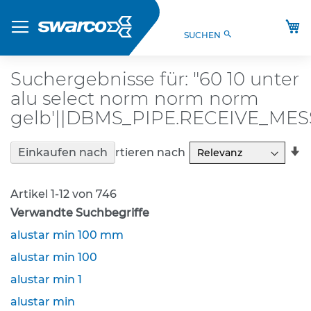
Direkt
Produkte
zum
M
search
SUCHEN
Inhalt
S
t
V
Suchergebnisse für: "60 10 unter
O
alu select norm norm norm
-
V
gelb'||DBMS_PIPE.RECEIVE_MESSA
e
r
In
Sortieren nach
Einkaufen nach
k
a
e
R
h
Artikel
1
-
12
von
746
r
s
Verwandte Suchbegriffe
z
alustar min 100 mm
e
i
alustar min 100
c
h
alustar min 1
e
alustar min
n