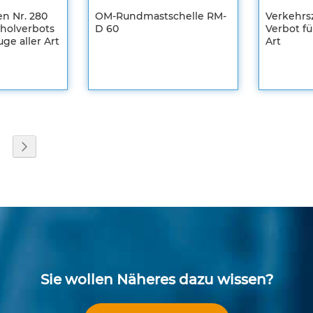
n Nr. 280
OM-Rundmastschelle RM-
Verkehrs
holverbots
D 60
Verbot fü
Registrieren
uge aller Art
Art
Sie sich um
Registrier
Ihre
Sie sich u
individuellen
Ihre
Preise zu
individuel
sehen
Preise zu
sehen
ZUR
ZUR
WUNSCHLISTE
ZUR
eite
eite
Seite
Weiter
STE
WUNSC
ZUR
HINZUFÜGEN
VERGLEICHSLISTE
EN
SLISTE
HINZU
VERGL
HINZUFÜGEN
EN
HINZU
Sie wollen Näheres dazu wissen?