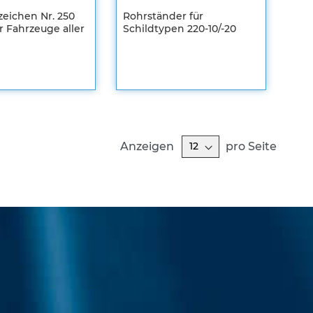
zeichen Nr. 250
Rohrständer für
r Fahrzeuge aller
Schildtypen 220-10/-20
Registrieren
en
Sie sich um
m
Ihre
individuellen
len
Preise zu
sehen
ZUR
WUNSCHLISTE
ZUR
Anzeigen
pro Seite
HLISTE
HINZUFÜGEN
VERGLEICHSLISTE
FÜGEN
EICHSLISTE
HINZUFÜGEN
FÜGEN