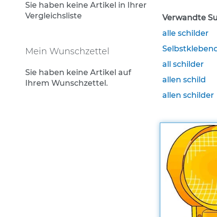
Rohrrahmen
Sie haben keine Artikel in Ihrer
Vergleichsliste
Verwandte Su
Rohrumrandungen
alle schilder
Sonderaufsteller
Selbstklebend
Auslegerhalterungen
Mein Wunschzettel
all schilder
Gabelpfosten &
Sie haben keine Artikel auf
Spezialhalterungen
allen schild
Ihrem Wunschzettel.
Schrauben & Muttern
allen schilder
Stahlbandhalterung
Stahlbandhalterung
Tamtorque-Schellen
Wegweiser in Alu-C-
Profilrahmen
Straßennamenschilder
System DAMBACH-Noval
Zusatzschilder für
Straßennamenschilder