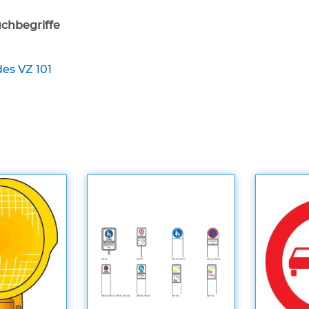
chbegriffe
es VZ 101