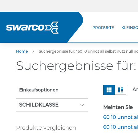
Direkt
zum
Inhalt
Produkte
PRODUKTE
KLEINSC
StVO-Verkehrszeichen
Kleinschilder (StVO)
Zusatzzeichen
Home
Suchergebnisse für: "60 10 unnot all selbst nutz null 
Wegweisende Beschilderung
Suchergebnisse für: 
Selbstklebende
Verkehrszeichen
Leitsäulen & Leitplatten
Ansicht
Raster
Liste
Ar
Einkaufsoptionen
Leitpfosten & Pfeilzeichen
als
Befestigungstechnik
SCHILDKLASSE
Meinten Sie
Rohrpfosten
60 10 unnot a
Schellen
60 10 unnot a
Produkte vergleichen
Rohrständer nach IVZ Norm