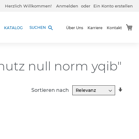
Herzlich Willkommen!
Anmelden
Ein Konto erstellen
Me
search
SUCHEN
KATALOG
Über Uns
Karriere
Kontakt
 nutz null norm yqib"
In
Sortieren nach
aufst
Reihe