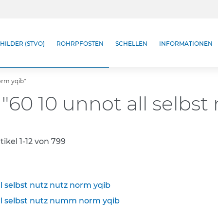
HILDER (STVO)
ROHRPFOSTEN
SCHELLEN
INFORMATIONEN
norm yqib"
"60 10 unnot all selbst
tikel
1
-
12
von
799
ll selbst nutz nutz norm yqib
ll selbst nutz numm norm yqib