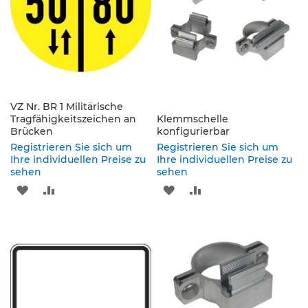
e
n
d
e
V
e
r
k
e
VZ Nr. BR 1 Militärische
Tragfähigkeitszeichen an
h
Klemmschelle
Brücken
konfigurierbar
r
s
Registrieren Sie sich um
Registrieren Sie sich um
z
Ihre individuellen Preise zu
Ihre individuellen Preise zu
e
sehen
sehen
i
ZUR
ZUR
ZUR
ZUR
c
h
WUNSCHLISTE
VERGLEICHSLISTE
WUNSCHLISTE
VERGLEICHSLISTE
e
n
HINZUFÜGEN
HINZUFÜGEN
HINZUFÜGEN
HINZUFÜGEN
L
e
i
t