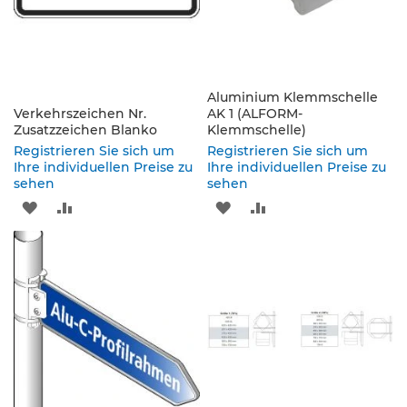
s
ä
u
l
e
n
Aluminium Klemmschelle
Verkehrszeichen Nr.
&
AK 1 (ALFORM-
Zusatzzeichen Blanko
Klemmschelle)
L
e
Registrieren Sie sich um
Registrieren Sie sich um
i
Ihre individuellen Preise zu
Ihre individuellen Preise zu
t
sehen
sehen
p
ZUR
ZUR
ZUR
ZUR
l
a
WUNSCHLISTE
VERGLEICHSLISTE
WUNSCHLISTE
VERGLEICHSLISTE
t
t
HINZUFÜGEN
HINZUFÜGEN
HINZUFÜGEN
HINZUFÜGEN
e
n
L
e
i
t