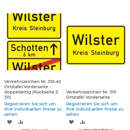
K
l
e
i
n
s
c
h
i
l
d
e
r
(
Verkehrszeichen Nr. 310-40
S
Ortstafel Vorderseite -
doppelseitig (Rückseite Z
t
Verkehrszeichen Nr. 310
311)
Ortstafel Vorderseite
V
O
Registrieren Sie sich um
Registrieren Sie sich um
)
Ihre individuellen Preise zu
Ihre individuellen Preise zu
sehen
sehen
Z
ZUR
ZUR
ZUR
ZUR
u