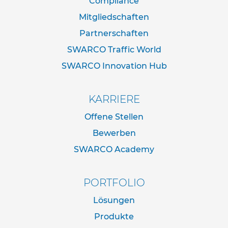
Compliance
d
e
Mitgliedschaften
r
Partnerschaften
n
a
SWARCO Traffic World
c
h
SWARCO Innovation Hub
I
V
Z
KARRIERE
N
o
Offene Stellen
r
m
Bewerben
SWARCO Academy
R
o
h
r
PORTFOLIO
r
a
Lösungen
h
Produkte
m