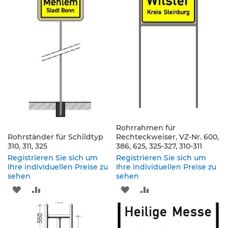
s
WUNSCHLISTE
VERGLEICHSLISTE
WUNSCHLISTE
VERGLEICHSLISTE
a
t
HINZUFÜGEN
HINZUFÜGEN
HINZUFÜGEN
HINZUFÜGEN
z
z
e
i
c
h
e
n
W
e
Rohrrahmen für
Rohrständer für Schildtyp
Rechteckweiser, VZ-Nr. 600,
g
310, 311, 325
386, 625, 325-327, 310-311
w
e
Registrieren Sie sich um
Registrieren Sie sich um
i
Ihre individuellen Preise zu
Ihre individuellen Preise zu
sehen
s
sehen
e
ZUR
ZUR
ZUR
ZUR
n
d
WUNSCHLISTE
VERGLEICHSLISTE
WUNSCHLISTE
VERGLEICHSLISTE
e
B
HINZUFÜGEN
HINZUFÜGEN
HINZUFÜGEN
HINZUFÜGEN