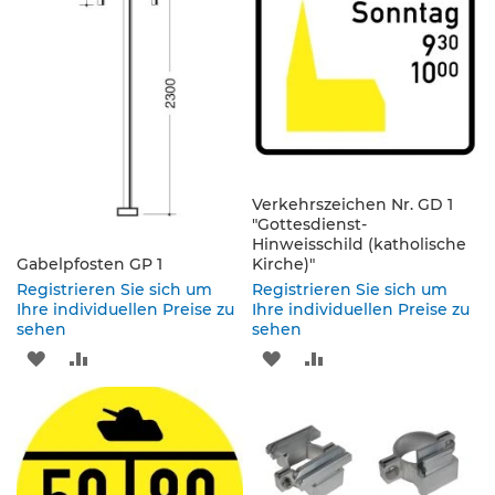
e
s
c
h
i
l
d
e
r
u
Verkehrszeichen Nr. GD 1
n
"Gottesdienst-
g
Hinweisschild (katholische
Gabelpfosten GP 1
Kirche)"
S
Registrieren Sie sich um
Registrieren Sie sich um
e
Ihre individuellen Preise zu
Ihre individuellen Preise zu
sehen
l
sehen
b
ZUR
ZUR
ZUR
ZUR
s
t
WUNSCHLISTE
VERGLEICHSLISTE
WUNSCHLISTE
VERGLEICHSLISTE
k
l
HINZUFÜGEN
HINZUFÜGEN
HINZUFÜGEN
HINZUFÜGEN
e
b