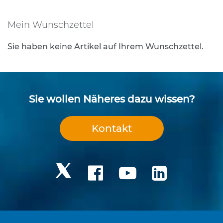
e
s
Mein Wunschzettel
t
i
Sie haben keine Artikel auf Ihrem Wunschzettel.
g
u
n
g
s
t
Sie wollen Näheres dazu wissen?
e
c
h
Kontakt
n
i
k
R
o
h
r
p