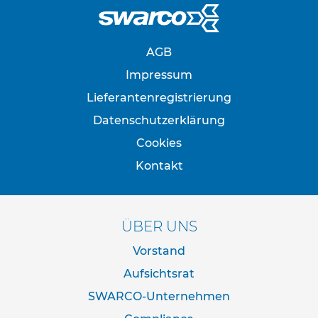
f
o
s
t
AGB
e
n
Impressum
S
Lieferantenregistrierung
c
Datenschutzerklärung
h
e
Cookies
l
l
Kontakt
e
n
R
ÜBER UNS
o
h
Vorstand
r
s
Aufsichtsrat
t
SWARCO-Unternehmen
ä
n