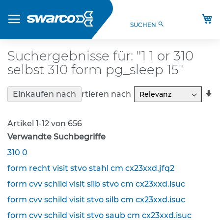
Direkt
Produkte
zum
M
search
SUCHEN
Inhalt
S
t
V
Suchergebnisse für: "1 1 or 310
O
selbst 310 form pg_sleep 15"
-
V
e
In
Sortieren nach
Einkaufen nach
r
a
k
R
e
Artikel
1
-
12
von
656
h
Verwandte Suchbegriffe
r
s
310 0
z
e
form recht visit stvo stahl cm cx23xxd.jfq2
i
form cvv schild visit silb stvo cm cx23xxd.isuc
c
h
form cvv schild visit stvo silb cm cx23xxd.isuc
e
form cvv schild visit stvo saub cm cx23xxd.isuc
n