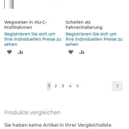
p
f
o
s
Wegweiser in Alu-C-
t
Schellen als
Profilrahmen
Fahnenhalterung
e
n
Registrieren Sie sich um
Registrieren Sie sich um
&
Ihre individuellen Preise zu
Ihre individuellen Preise zu
P
sehen
sehen
f
ZUR
ZUR
ZUR
ZUR
e
i
WUNSCHLISTE
VERGLEICHSLISTE
WUNSCHLISTE
VERGLEICHSLISTE
l
z
HINZUFÜGEN
HINZUFÜGEN
HINZUFÜGEN
HINZUFÜGEN
e
i
Seite
Seite
Weit
Sie
Seite
Seite
Seite
Seite
1
2
3
4
5
c
h
lesen
e
gerade
n
Produkte vergleichen
Seite
B
e
Sie haben keine Artikel in Ihrer Vergleichsliste
f